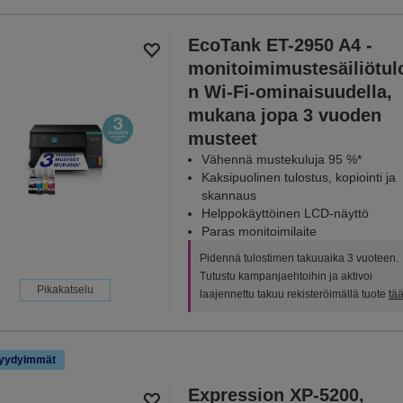
EcoTank ET-2950 A4 -
monitoimimustesäiliötulo
n Wi-Fi-ominaisuudella,
mukana jopa 3 vuoden
musteet
Vähennä mustekuluja 95 %*
Kaksipuolinen tulostus, kopiointi ja
skannaus
Helppokäyttöinen LCD-näyttö
Paras monitoimilaite
Pidennä tulostimen takuuaika 3 vuoteen.
Tutustu kampanjaehtoihin ja aktivoi
Pikakatselu
laajennettu takuu rekisteröimällä tuote
tää
yydyimmät
Expression XP-5200,