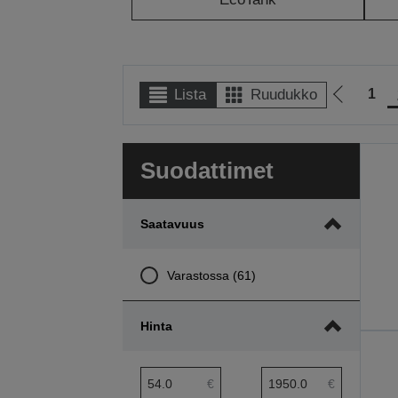
1
Lista
Ruudukko
Siirry
edellisel
sivulle
Suodattimet
Saatavuus
Varastossa (61)
Hinta
hinta pienin etäisyys
hinta suurin etäisyys
€
€