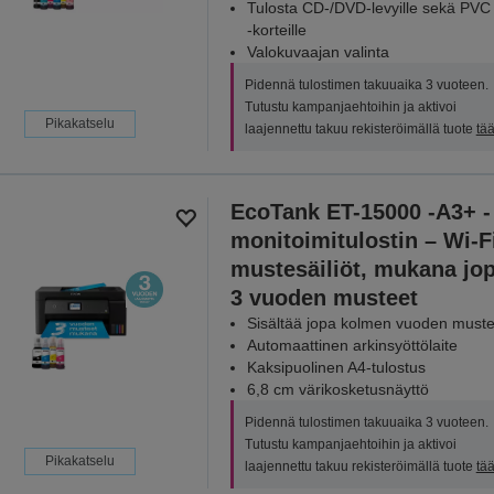
Tulosta CD-/DVD-levyille sekä PVC
‑korteille
Valokuvaajan valinta
Pidennä tulostimen takuuaika 3 vuoteen.
Tutustu kampanjaehtoihin ja aktivoi
Pikakatselu
laajennettu takuu rekisteröimällä tuote
tää
EcoTank ET-15000 -A3+ -
monitoimitulostin – Wi-F
mustesäiliöt, mukana jo
3 vuoden musteet
Sisältää jopa kolmen vuoden muste
Automaattinen arkinsyöttölaite
Kaksipuolinen A4-tulostus
6,8 cm värikosketusnäyttö
Pidennä tulostimen takuuaika 3 vuoteen.
Tutustu kampanjaehtoihin ja aktivoi
Pikakatselu
laajennettu takuu rekisteröimällä tuote
tää