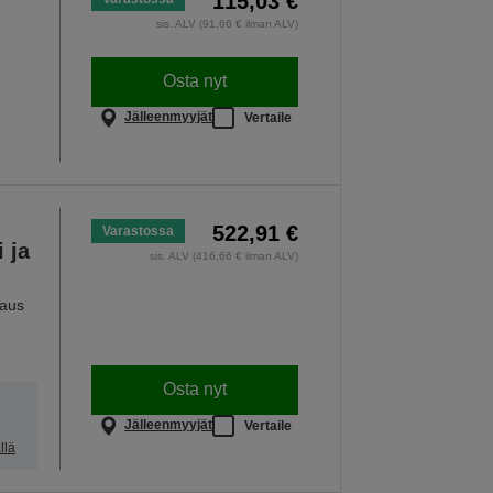
115,03 €
sis. ALV (91,66 € ilman ALV)
Osta nyt
Jälleenmyyjät
Vertaile
522,91 €
Varastossa
 ja
sis. ALV (416,66 € ilman ALV)
naus
Osta nyt
Jälleenmyyjät
Vertaile
llä