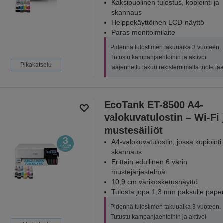
Kaksipuolinen tulostus, kopiointi ja
skannaus
Helppokäyttöinen LCD-näyttö
Paras monitoimilaite
Pidennä tulostimen takuuaika 3 vuoteen.
Tutustu kampanjaehtoihin ja aktivoi
Pikakatselu
laajennettu takuu rekisteröimällä tuote
tää
EcoTank ET-8500 A4-
valokuvatulostin – Wi-Fi 
mustesäiliöt
A4-valokuvatulostin, jossa kopiointi 
skannaus
Erittäin edullinen 6 värin
mustejärjestelmä
10,9 cm värikosketusnäyttö
Tulosta jopa 1,3 mm paksulle paperi
Pidennä tulostimen takuuaika 3 vuoteen.
Tutustu kampanjaehtoihin ja aktivoi