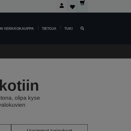
ON VERKKOKAUPPA
TIETOJA
TUKI
kotiin
tona, olipa kyse
 valokuvien
Uusimmat tarjoukset