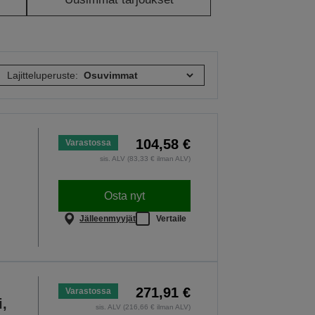
Lajitteluperuste:
104,58 €
Varastossa
sis. ALV (83,33 € ilman ALV)
Osta nyt
Jälleenmyyjät
Vertaile
271,91 €
Varastossa
i,
sis. ALV (216,66 € ilman ALV)