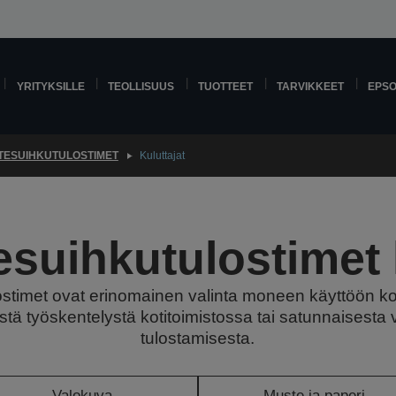
YRITYKSILLE
TEOLLISUUS
TUOTTEET
TARVIKKEET
EPS
TESUIHKUTULOSTIMET
Kuluttajat
suihkutulostimet 
stimet ovat erinomainen valinta moneen käyttöön ko
estä työskentelystä kotitoimistossa tai satunnaisesta
tulostamisesta.
Valokuva
Muste ja paperi