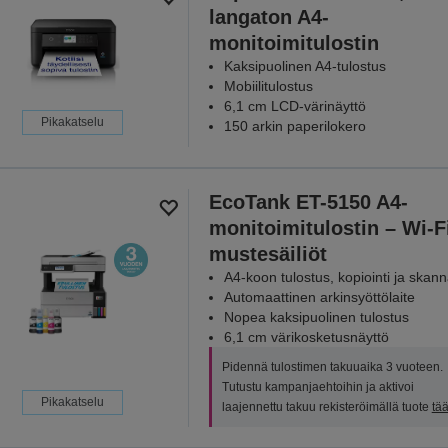
langaton A4-
monitoimitulostin
Kaksipuolinen A4-tulostus
Mobiilitulostus
6,1 cm LCD-värinäyttö
Pikakatselu
150 arkin paperilokero
EcoTank ET-5150 A4-
monitoimitulostin – Wi-Fi
mustesäiliöt
A4-koon tulostus, kopiointi ja skan
Automaattinen arkinsyöttölaite
Nopea kaksipuolinen tulostus
6,1 cm värikosketusnäyttö
Pidennä tulostimen takuuaika 3 vuoteen.
Tutustu kampanjaehtoihin ja aktivoi
Pikakatselu
laajennettu takuu rekisteröimällä tuote
tää