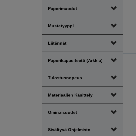
Paperimuodot
Mustetyyppi
Liitännät
Paperikapasiteetti (arkkia)
Tulostusnopeus
Materiaalien Käsittely
Ominaisuudet
Sisältyvä Ohjelmisto