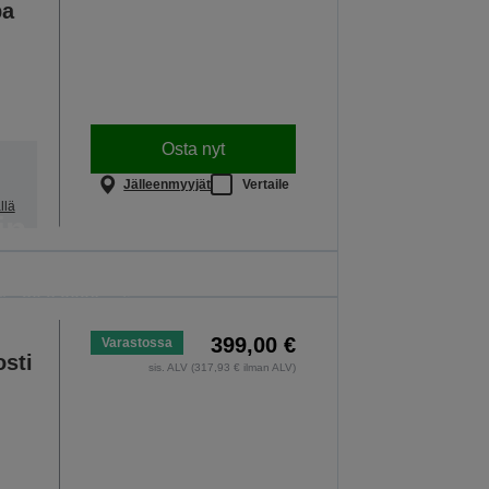
pa
Osta nyt
Jälleenmyyjät
Vertaile
llä
in kouluun
tulostimista. Tarjous on voimassa vain
ön 30.8.2026 asti.
KI TARJOUKSET
399,00 €
Varastossa
sti
sis. ALV (317,93 € ilman ALV)