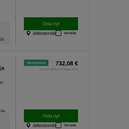
Osta nyt
Jälleenmyyjät
Vertaile
llä
732,08 €
Varastossa
ja
sis. ALV (583,33 € ilman ALV)
ja
lle
Osta nyt
Jälleenmyyjät
Vertaile