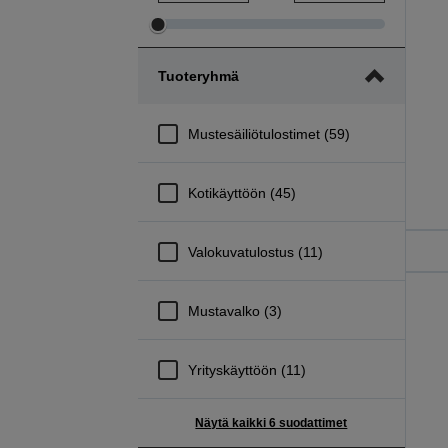
Säädä
Säädä
hinta
hinta
Tuoteryhmä
pienintä
suurinta
etäisyyttä
etäisyyttä
Mustesäiliötulostimet (59)
Kotikäyttöön (45)
Valokuvatulostus (11)
Mustavalko (3)
Yrityskäyttöön (11)
Näytä kaikki 6 suodattimet