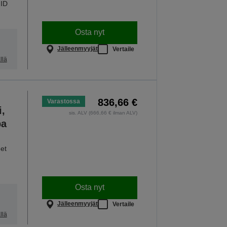
 ID
Osta nyt
Jälleenmyyjät
Vertaile
llä
836,66 €
Varastossa
i,
sis. ALV (666,66 € ilman ALV)
pa
et
Osta nyt
Jälleenmyyjät
Vertaile
llä