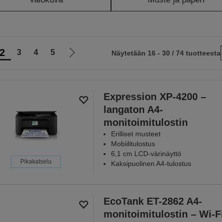
2
3
4
5
Näytetään 16 - 30 / 74 tuotteesta
Siirry
le
seuraavalle
sivulle
Expression XP-4200 –
langaton A4-
monitoimitulostin
Erilliset musteet
Mobiilitulostus
6,1 cm LCD-värinäyttö
Pikakatselu
Kaksipuolinen A4-tulostus
EcoTank ET-2862 A4-
monitoimitulostin – Wi-F