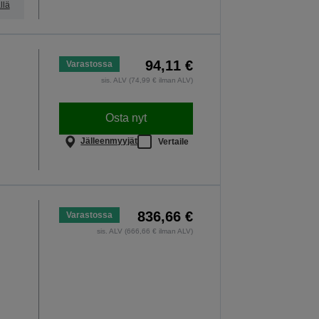
llä
94,11 €
Varastossa
sis. ALV (74,99 € ilman ALV)
Osta nyt
Jälleenmyyjät
Vertaile
836,66 €
Varastossa
sis. ALV (666,66 € ilman ALV)