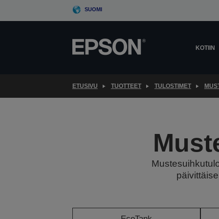
Skip
SUOMI
to
main
content
KOTIIN
ETUSIVU
TUOTTEET
TULOSTIMET
MUS
Muste
Mustesuihkutulo
päivittäis
EcoTank