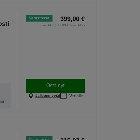
399,00 €
Varastossa
sti
sis. ALV (317,93 € ilman ALV)
Osta nyt
Jälleenmyyjät
Vertaile
llä
Varastossa