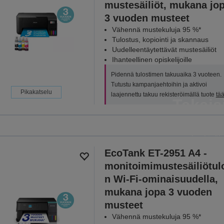
mustesäiliöt, mukana jo
3 vuoden musteet
Vähennä mustekuluja 95 %*
Tulostus, kopiointi ja skannaus
Uudelleentäytettävät mustesäiliöt
Ihanteellinen opiskelijoille
Pidennä tulostimen takuuaika 3 vuoteen.
Tutustu kampanjaehtoihin ja aktivoi
Pikakatselu
laajennettu takuu rekisteröimällä tuote
tää
Takais
Säästä kampanjaan kuuluvista 
keskiyöh
EcoTank ET-2951 A4 -
KATSO KAIK
monitoimimustesäiliötulo
n Wi-Fi-ominaisuudella,
mukana jopa 3 vuoden
musteet
Vähennä mustekuluja 95 %*