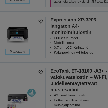
Pikakatselu
laajennettu takuu rekisteröimällä tuote
tää
Expression XP-3205 –
langaton A4-
monitoimitulostin
Erilliset musteet
Mobiilitulostus
3,7 cm LCD-värinäyttö
Pikakatselu
Kaksipuolinen A4-tulostus
EcoTank ET-18100 -A3+ -
valokuvatulostin – Wi-Fi,
uudelleentäytettävät
mustesäiliöt
A3+ -valokuvatulostin
Erittäin edullinen 6 värin
mustejärjestelmä