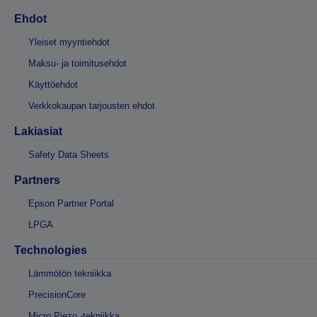
Ehdot
Yleiset myyntiehdot
Maksu- ja toimitusehdot
Käyttöehdot
Verkkokaupan tarjousten ehdot
Lakiasiat
Safety Data Sheets
Partners
Epson Partner Portal
LPGA
Technologies
Lämmötön tekniikka
PrecisionCore
Micro Piezo -tekniikka