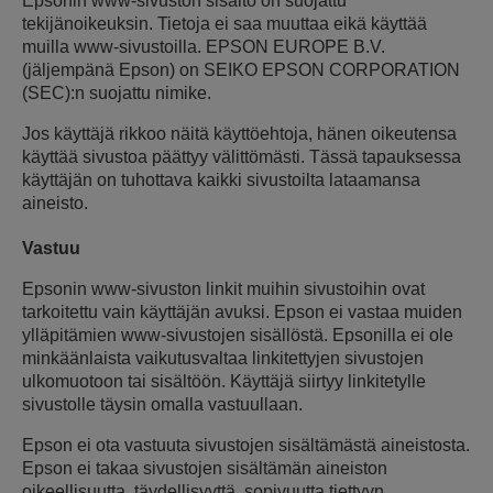
Epsonin www-sivuston sisältö on suojattu
tekijänoikeuksin. Tietoja ei saa muuttaa eikä käyttää
muilla www-sivustoilla. EPSON EUROPE B.V.
(jäljempänä Epson) on SEIKO EPSON CORPORATION
(SEC):n suojattu nimike.
Jos käyttäjä rikkoo näitä käyttöehtoja, hänen oikeutensa
käyttää sivustoa päättyy välittömästi. Tässä tapauksessa
käyttäjän on tuhottava kaikki sivustoilta lataamansa
aineisto.
Vastuu
Epsonin www-sivuston linkit muihin sivustoihin ovat
tarkoitettu vain käyttäjän avuksi. Epson ei vastaa muiden
ylläpitämien www-sivustojen sisällöstä. Epsonilla ei ole
minkäänlaista vaikutusvaltaa linkitettyjen sivustojen
ulkomuotoon tai sisältöön. Käyttäjä siirtyy linkitetylle
sivustolle täysin omalla vastuullaan.
Epson ei ota vastuuta sivustojen sisältämästä aineistosta.
Epson ei takaa sivustojen sisältämän aineiston
oikeellisuutta, täydellisyyttä, sopivuutta tiettyyn