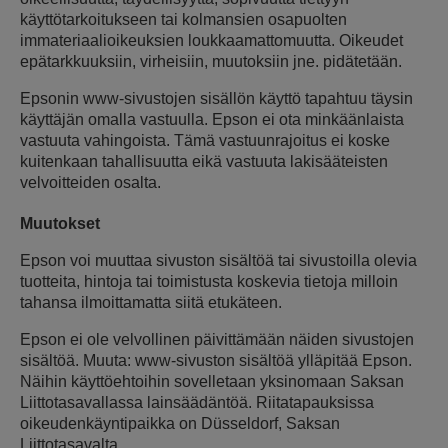
käyttötarkoitukseen tai kolmansien osapuolten
immateriaalioikeuksien loukkaamattomuutta. Oikeudet
epätarkkuuksiin, virheisiin, muutoksiin jne. pidätetään.
Epsonin www-sivustojen sisällön käyttö tapahtuu täysin
käyttäjän omalla vastuulla. Epson ei ota minkäänlaista
vastuuta vahingoista. Tämä vastuunrajoitus ei koske
kuitenkaan tahallisuutta eikä vastuuta lakisääteisten
velvoitteiden osalta.
Muutokset
Epson voi muuttaa sivuston sisältöä tai sivustoilla olevia
tuotteita, hintoja tai toimistusta koskevia tietoja milloin
tahansa ilmoittamatta siitä etukäteen.
Epson ei ole velvollinen päivittämään näiden sivustojen
sisältöä. Muuta: www-sivuston sisältöä ylläpitää Epson.
Näihin käyttöehtoihin sovelletaan yksinomaan Saksan
Liittotasavallassa lainsäädäntöä. Riitatapauksissa
oikeudenkäyntipaikka on Düsseldorf, Saksan
Liittotasavalta.