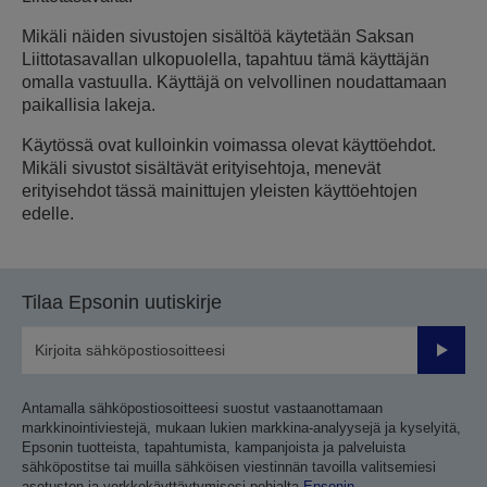
Mikäli näiden sivustojen sisältöä käytetään Saksan
Liittotasavallan ulkopuolella, tapahtuu tämä käyttäjän
omalla vastuulla. Käyttäjä on velvollinen noudattamaan
paikallisia lakeja.
Käytössä ovat kulloinkin voimassa olevat käyttöehdot.
Mikäli sivustot sisältävät erityisehtoja, menevät
erityisehdot tässä mainittujen yleisten käyttöehtojen
edelle.
Tilaa Epsonin uutiskirje
Lähetä
Antamalla sähköpostiosoitteesi suostut vastaanottamaan
markkinointiviestejä, mukaan lukien markkina-analyysejä ja kyselyitä,
Epsonin tuotteista, tapahtumista, kampanjoista ja palveluista
sähköpostitse tai muilla sähköisen viestinnän tavoilla valitsemiesi
asetusten ja verkkokäyttäytymisesi pohjalta
Epsonin