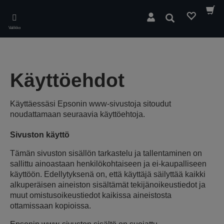
Skip
to
Hae
main
Valikko
content
Käyttöehdot
Käyttäessäsi Epsonin www-sivustoja sitoudut
noudattamaan seuraavia käyttöehtoja.
Sivuston käyttö
Tämän sivuston sisällön tarkastelu ja tallentaminen on
sallittu ainoastaan henkilökohtaiseen ja ei-kaupalliseen
käyttöön. Edellytyksenä on, että käyttäjä säilyttää kaikki
alkuperäisen aineiston sisältämät tekijänoikeustiedot ja
muut omistusoikeustiedot kaikissa aineistosta
ottamissaan kopioissa.