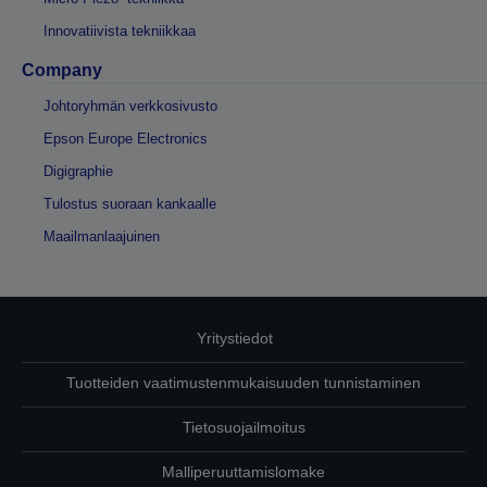
Innovatiivista tekniikkaa
Company
Johtoryhmän verkkosivusto
Epson Europe Electronics
Digigraphie
Tulostus suoraan kankaalle
Maailmanlaajuinen
Yritystiedot
Tuotteiden vaatimustenmukaisuuden tunnistaminen
Tietosuojailmoitus
Malliperuuttamislomake