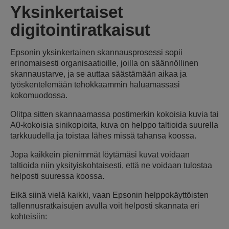
Yksinkertaiset
digitointiratkaisut
Epsonin yksinkertainen skannausprosessi sopii
erinomaisesti organisaatioille, joilla on säännöllinen
skannaustarve, ja se auttaa säästämään aikaa ja
työskentelemään tehokkaammin haluamassasi
kokomuodossa.
Olitpa sitten skannaamassa postimerkin kokoisia kuvia tai
A0-kokoisia sinikopioita, kuva on helppo taltioida suurella
tarkkuudella ja toistaa lähes missä tahansa koossa.
Jopa kaikkein pienimmät löytämäsi kuvat voidaan
taltioida niin yksityiskohtaisesti, että ne voidaan tulostaa
helposti suuressa koossa.
Eikä siinä vielä kaikki, vaan Epsonin helppokäyttöisten
tallennusratkaisujen avulla voit helposti skannata eri
kohteisiin: