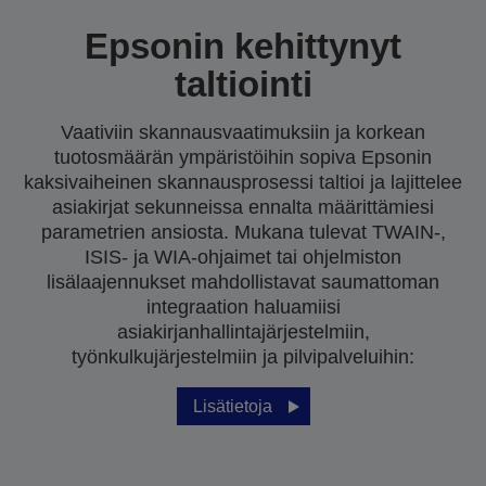
Epsonin kehittynyt
taltiointi
Vaativiin skannausvaatimuksiin ja korkean
tuotosmäärän ympäristöihin sopiva Epsonin
kaksivaiheinen skannausprosessi taltioi ja lajittelee
asiakirjat sekunneissa ennalta määrittämiesi
parametrien ansiosta. Mukana tulevat TWAIN-,
ISIS- ja WIA-ohjaimet tai ohjelmiston
lisälaajennukset mahdollistavat saumattoman
integraation haluamiisi
asiakirjanhallintajärjestelmiin,
työnkulkujärjestelmiin ja pilvipalveluihin:
Lisätietoja