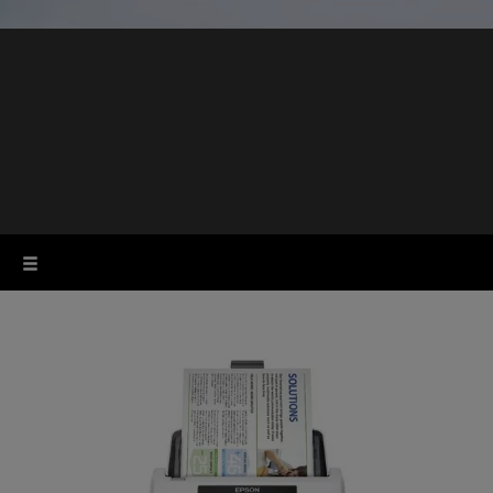
Yritysskannerit
työpaikalle