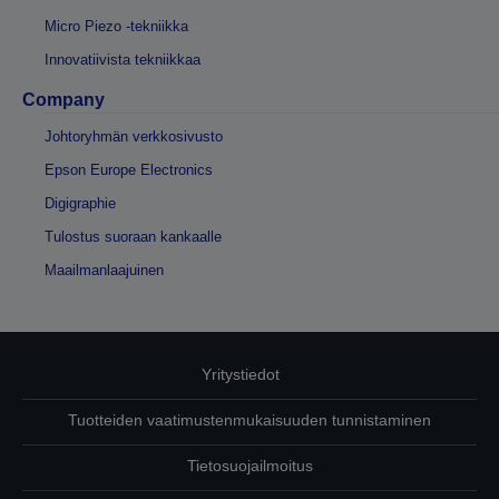
Micro Piezo -tekniikka
Innovatiivista tekniikkaa
Company
Johtoryhmän verkkosivusto
Epson Europe Electronics
Digigraphie
Tulostus suoraan kankaalle
Maailmanlaajuinen
Yritystiedot
Tuotteiden vaatimustenmukaisuuden tunnistaminen
Tietosuojailmoitus