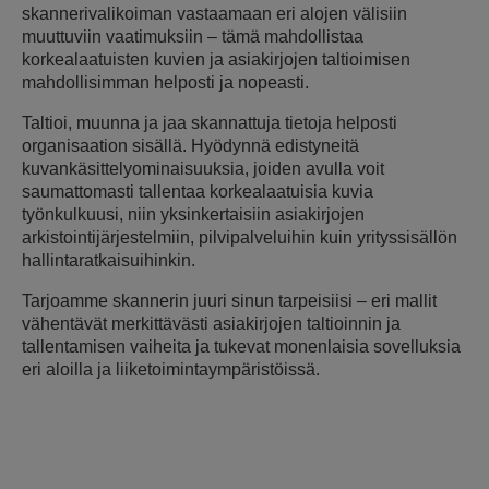
skannerivalikoiman vastaamaan eri alojen välisiin
muuttuviin vaatimuksiin – tämä mahdollistaa
korkealaatuisten kuvien ja asiakirjojen taltioimisen
mahdollisimman helposti ja nopeasti.
Taltioi, muunna ja jaa skannattuja tietoja helposti
organisaation sisällä. Hyödynnä edistyneitä
kuvankäsittelyominaisuuksia, joiden avulla voit
saumattomasti tallentaa korkealaatuisia kuvia
työnkulkuusi, niin yksinkertaisiin asiakirjojen
arkistointijärjestelmiin, pilvipalveluihin kuin yrityssisällön
hallintaratkaisuihinkin.
Tarjoamme skannerin juuri sinun tarpeisiisi – eri mallit
vähentävät merkittävästi asiakirjojen taltioinnin ja
tallentamisen vaiheita ja tukevat monenlaisia sovelluksia
eri aloilla ja liiketoimintaympäristöissä.