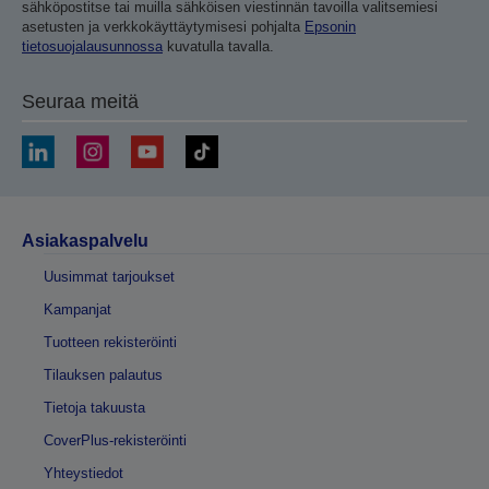
sähköpostitse tai muilla sähköisen viestinnän tavoilla valitsemiesi
asetusten ja verkkokäyttäytymisesi pohjalta
Epsonin
tietosuojalausunnossa
kuvatulla tavalla.
Seuraa meitä
Asiakaspalvelu
Uusimmat tarjoukset
Kampanjat
Tuotteen rekisteröinti
Tilauksen palautus
Tietoja takuusta
CoverPlus-rekisteröinti
Yhteystiedot