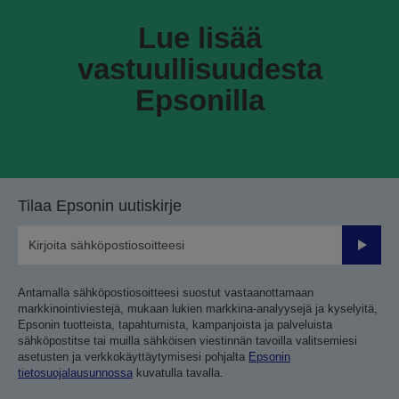
Lue lisää
vastuullisuudesta
Epsonilla
Tilaa Epsonin uutiskirje
Lähetä
Antamalla sähköpostiosoitteesi suostut vastaanottamaan
markkinointiviestejä, mukaan lukien markkina-analyysejä ja kyselyitä,
Epsonin tuotteista, tapahtumista, kampanjoista ja palveluista
sähköpostitse tai muilla sähköisen viestinnän tavoilla valitsemiesi
asetusten ja verkkokäyttäytymisesi pohjalta
Epsonin
tietosuojalausunnossa
kuvatulla tavalla.