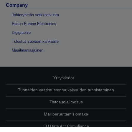
Company
Johtoryhmän verkkosivusto
Epson Europe Electronics
Digigraphie
Tulostus suoraan kankaalle
Maailmanlaajuinen
Yritystiedot
Tuotteiden vaatimustenmukaisuuden tunnistaminen
Tietosuojailmoitus
Malliperuuttamislomake
EU Data Act Compliance