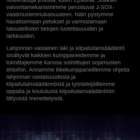
noteerattuja yhtiöitä, kuten Epsonia. Sisäiset
valvontamekanismimme perustuvat J-SOX-
vaatimustenmukaisuuteen. Näin pystymme
havaitsemaan petokset ja varmistamaan
taloudellisten tietojen luotettavuuden ja
tarkkuuden.
Lahjonnan vastainen laki ja kilpailulainsäädäntö
sisältyvät kaikkien kumppaneidemme ja
toimittajiemme kanssa solmittujen sopimusten
ehtoihin. Annamme liikekumppaneillemme ohjeita
lahjonnan vastaisuudesta ja
kilpailulainsäädännöstä ja työntekijöillemme
oppaita ja koulutusta kilpailulainsäädäntöön
liittyvistä menettelyistä.