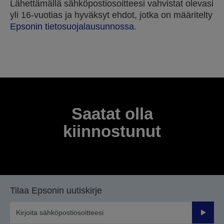
Lähettämällä sähköpostiosoitteesi vahvistat olevasi
yli 16-vuotias ja hyväksyt ehdot, jotka on määritelty
Epsonin tietosuojalausunnossa
.
Kiitos lähetyksestäsi.
Otamme sinuun yhteyttä seuraavien muutaman
työpäivän kuluessa.
Saatat olla
kiinnostunut
Tilaa Epsonin uutiskirje
Lähetä