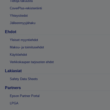
Tietoja takuusta
CoverPlus-rekisteröinti
Yhteystiedot
Jälleenmyyjähaku
Ehdot
Yleiset myyntiehdot
Maksu- ja toimitusehdot
Käyttöehdot
Verkkokaupan tarjousten ehdot
Lakiasiat
Safety Data Sheets
Partners
Epson Partner Portal
LPGA