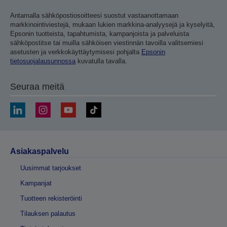
Antamalla sähköpostiosoitteesi suostut vastaanottamaan
markkinointiviestejä, mukaan lukien markkina-analyysejä ja kyselyitä,
Epsonin tuotteista, tapahtumista, kampanjoista ja palveluista
sähköpostitse tai muilla sähköisen viestinnän tavoilla valitsemiesi
asetusten ja verkkokäyttäytymisesi pohjalta
Epsonin
tietosuojalausunnossa
kuvatulla tavalla.
Seuraa meitä
Asiakaspalvelu
Uusimmat tarjoukset
Kampanjat
Tuotteen rekisteröinti
Tilauksen palautus