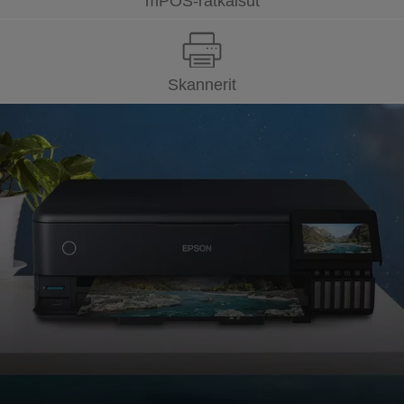
mPOS-ratkaisut
Skannerit