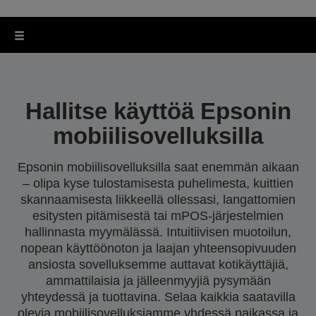
Hallitse käyttöä Epsonin
mobiilisovelluksilla
Epsonin mobiilisovelluksilla saat enemmän aikaan
– olipa kyse tulostamisesta puhelimesta, kuittien
skannaamisesta liikkeellä ollessasi, langattomien
esitysten pitämisestä tai mPOS-järjestelmien
hallinnasta myymälässä. Intuitiivisen muotoilun,
nopean käyttöönoton ja laajan yhteensopivuuden
ansiosta sovelluksemme auttavat kotikäyttäjiä,
ammattilaisia ja jälleenmyyjiä pysymään
yhteydessä ja tuottavina. Selaa kaikkia saatavilla
olevia mobiilisovelluksiamme yhdessä paikassa ja