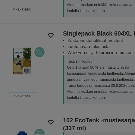
Alennus koskee enintään kolmea samaa
Pikakatselu
tuotetta tilausta kohden.
Singlepack Black 604XL 
Kustannustehokkaat musteet
Luotettavaa tulostusta
WorkForce- ja Expression-musteet
Takaisin kouluun
Osta 1 ja saat 50 % alennusta toisesta
kampanjaan kuuluvasta tuotteesta. Alenn
annetaan vain edullisimmasta tuotteesta.
Tämä tarjous on voimassa 30.8.2026 asti.
Alennus koskee enintään kolmea samaa
Pikakatselu
tuotetta tilausta kohden.
102 EcoTank -mustesarja
(337 ml)