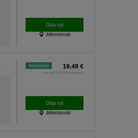
Osta nyt
Jälleenmyyjät
19,49 €
Varastossa
sis. ALV (15,53 € ilman ALV)
Osta nyt
Jälleenmyyjät