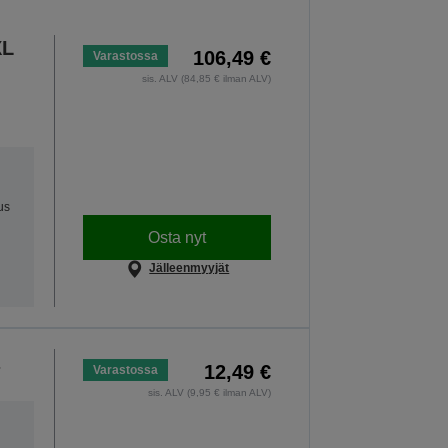
XL
106,49 €
Varastossa
sis. ALV (84,85 € ilman ALV)
us
Osta nyt
Jälleenmyyjät
12,49 €
Varastossa
sis. ALV (9,95 € ilman ALV)