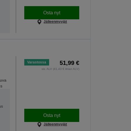
Osta nyt
Jälleenmyyjät
51,99 €
Varastossa
sis. ALV (41,43 € ilman ALV)
kuva
us
us
Osta nyt
Jälleenmyyjät