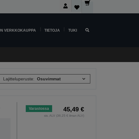
ON VERKKOKAUPPA
TIETOJA
TUKI
Lajitteluperuste:
45,49 €
Varastossa
sis. ALV (36,25 € ilman ALV)