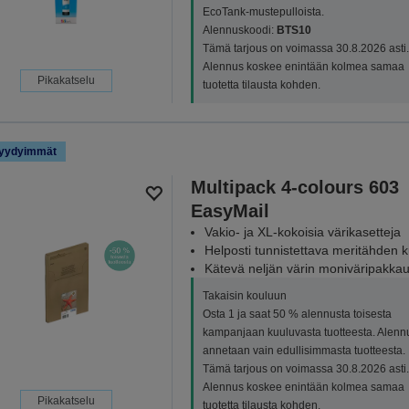
EcoTank-mustepulloista.
Alennuskoodi:
BTS10
Tämä tarjous on voimassa 30.8.2026 asti.
Alennus koskee enintään kolmea samaa
Pikakatselu
tuotetta tilausta kohden.
yydyimmät
Multipack 4-colours 603
EasyMail
Vakio- ja XL-kokoisia värikasetteja
Helposti tunnistettava meritähden 
Kätevä neljän värin moniväripakka
Takaisin kouluun
Osta 1 ja saat 50 % alennusta toisesta
kampanjaan kuuluvasta tuotteesta. Alenn
annetaan vain edullisimmasta tuotteesta.
Tämä tarjous on voimassa 30.8.2026 asti.
Alennus koskee enintään kolmea samaa
Pikakatselu
tuotetta tilausta kohden.