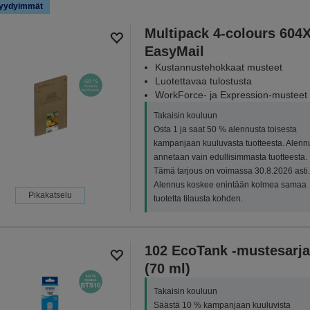
yydyimmät
Multipack 4-colours 604
EasyMail
Kustannustehokkaat musteet
Luotettavaa tulostusta
WorkForce- ja Expression-musteet
Takaisin kouluun
Osta 1 ja saat 50 % alennusta toisesta
kampanjaan kuuluvasta tuotteesta. Alenn
annetaan vain edullisimmasta tuotteesta.
Tämä tarjous on voimassa 30.8.2026 asti.
Alennus koskee enintään kolmea samaa
Pikakatselu
tuotetta tilausta kohden.
102 EcoTank -mustesarja
(70 ml)
Takaisin kouluun
Säästä 10 % kampanjaan kuuluvista