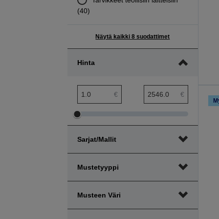
(40)
Näytä kaikki 8 suodattimet
Hinta
hinta pienin etäisyys
hinta suurin etäisyys
€
€
M
Säädä
Säädä
hinta
hinta
Sarjat/mallit
pienintä
suurinta
etäisyyttä
etäisyyttä
Mustetyyppi
Musteen Väri