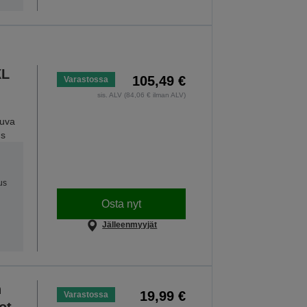
XL
105,49 €
Varastossa
sis. ALV (84,06 € ilman ALV)
kuva
us
us
Osta nyt
Jälleenmyyjät
n
19,99 €
Varastossa