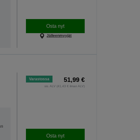
Osta nyt
Jälleenmyyjät
51,99 €
Varastossa
sis. ALV (41,43 € ilman ALV)
us
Osta nyt