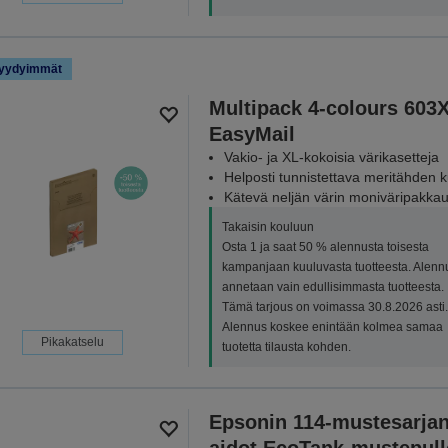
yydyimmät
Multipack 4-colours 603
EasyMail
Vakio- ja XL-kokoisia värikasetteja
Helposti tunnistettava meritähden 
Kätevä neljän värin moniväripakka
Takaisin kouluun
Osta 1 ja saat 50 % alennusta toisesta
kampanjaan kuuluvasta tuotteesta. Alenn
annetaan vain edullisimmasta tuotteesta.
Tämä tarjous on voimassa 30.8.2026 asti.
Alennus koskee enintään kolmea samaa
Pikakatselu
tuotetta tilausta kohden.
Epsonin 114-mustesarja