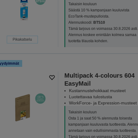
Takaisin kouluun
Säästä 10 % kampanjaan kuuluvista
EcoTank-mustepulloista.
Alennuskoodi:
BTS10
Tämä tarjous on voimassa 30.8.2026 asti.
Alennus koskee enintään kolmea samaa
Pikakatselu
tuotetta tilausta kohden.
yydyimmät
Multipack 4-colours 604
EasyMail
Kustannustehokkaat musteet
Luotettavaa tulostusta
WorkForce- ja Expression-musteet
Takaisin kouluun
Osta 1 ja saat 50 % alennusta toisesta
kampanjaan kuuluvasta tuotteesta. Alenn
annetaan vain edullisimmasta tuotteesta.
Tämä tarjous on voimassa 30.8.2026 asti.