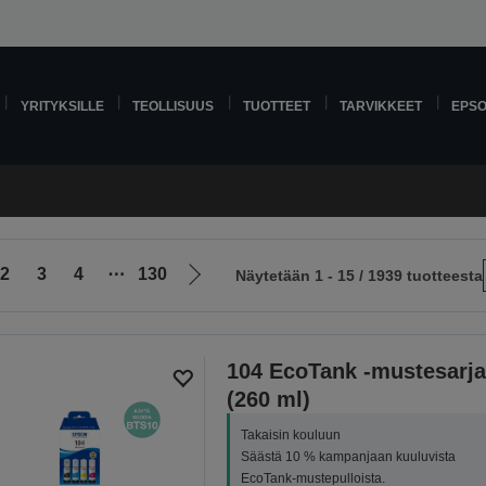
YRITYKSILLE
TEOLLISUUS
TUOTTEET
TARVIKKEET
EPS
2
3
4
⋯
130
Näytetään 1 - 15 / 1939 tuotteesta
Siirry
le
seuraavalle
sivulle
104 EcoTank -mustesarja
(260 ml)
Takaisin kouluun
Säästä 10 % kampanjaan kuuluvista
EcoTank-mustepulloista.