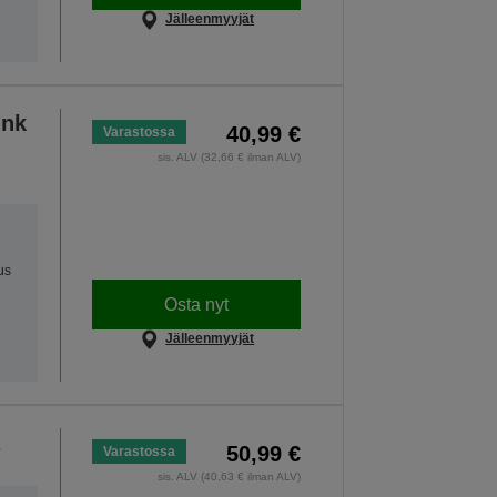
Jälleenmyyjät
Ink
40,99 €
Varastossa
sis. ALV (32,66 € ilman ALV)
us
Osta nyt
Jälleenmyyjät
50,99 €
Varastossa
sis. ALV (40,63 € ilman ALV)