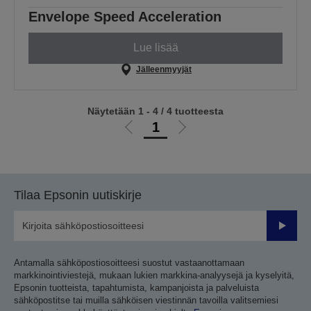
Envelope Speed Acceleration
Lue lisää
Jälleenmyyjät
Näytetään 1 - 4 / 4 tuotteesta
1
Siirry
Siirry
edelliselle
seuraavalle
sivulle
sivulle
Tilaa Epsonin uutiskirje
Lähetä
Antamalla sähköpostiosoitteesi suostut vastaanottamaan
markkinointiviestejä, mukaan lukien markkina-analyysejä ja kyselyitä,
Epsonin tuotteista, tapahtumista, kampanjoista ja palveluista
sähköpostitse tai muilla sähköisen viestinnän tavoilla valitsemiesi