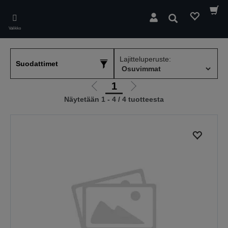
Skip
to
Hae
main
Valikko
content
Lajitteluperuste:
Suodattimet
1
Siirry
Siirry
Näytetään 1 - 4 / 4 tuotteesta
edelliselle
seuraavalle
sivulle
sivulle