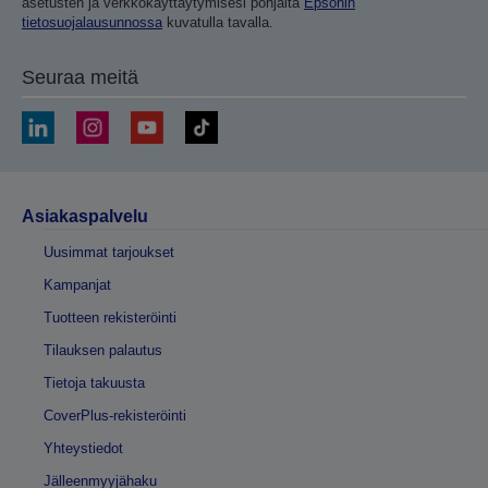
asetusten ja verkkokäyttäytymisesi pohjalta
Epsonin
tietosuojalausunnossa
kuvatulla tavalla.
Seuraa meitä
Asiakaspalvelu
Uusimmat tarjoukset
Kampanjat
Tuotteen rekisteröinti
Tilauksen palautus
Tietoja takuusta
CoverPlus-rekisteröinti
Yhteystiedot
Jälleenmyyjähaku