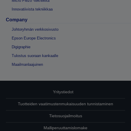
Micro Piezo -tekniikka
Innovatiivista tekniikkaa
Company
Johtoryhmän verkkosivusto
Epson Europe Electronics
Digigraphie
Tulostus suoraan kankaalle
Maailmanlaajuinen
Yritystiedot
Tuotteiden vaatimustenmukaisuuden tunnistaminen
Tietosuojailmoitus
Malliperuuttamislomake