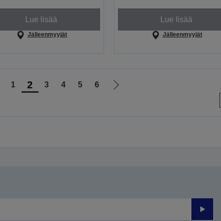
Lue lisää
Lue lisää
Jälleenmyyjät
Jälleenmyyjät
2
1
3
4
5
6
iirry
Siirry
delliselle
seuraavalle
ivulle
sivulle
Lähet