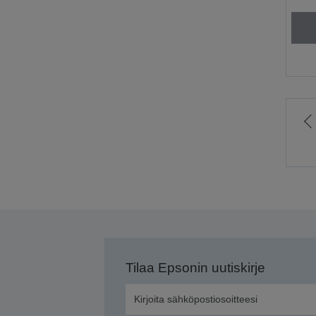
S
e
s
Tilaa Epsonin uutiskirje