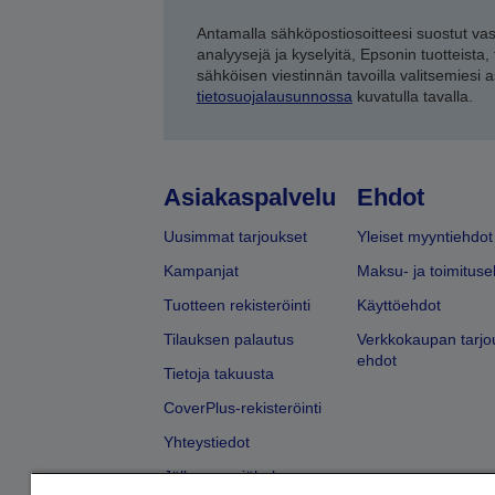
Antamalla sähköpostiosoitteesi suostut va
analyysejä ja kyselyitä, Epsonin tuotteista,
sähköisen viestinnän tavoilla valitsemiesi 
tietosuojalausunnossa
kuvatulla tavalla.
Asiakaspalvelu
Ehdot
Uusimmat tarjoukset
Yleiset myyntiehdot
Kampanjat
Maksu- ja toimituse
Tuotteen rekisteröinti
Käyttöehdot
Tilauksen palautus
Verkkokaupan tarjo
ehdot
Tietoja takuusta
CoverPlus-rekisteröinti
Yhteystiedot
Jälleenmyyjähaku