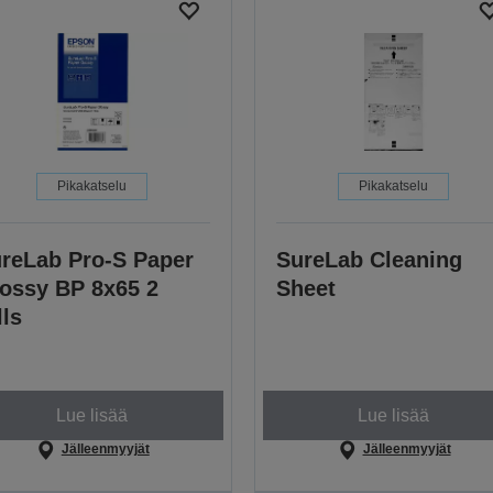
Pikakatselu
Pikakatselu
reLab Pro-S Paper
SureLab Cleaning
ossy BP 8x65 2
Sheet
lls
Lue lisää
Lue lisää
Jälleenmyyjät
Jälleenmyyjät