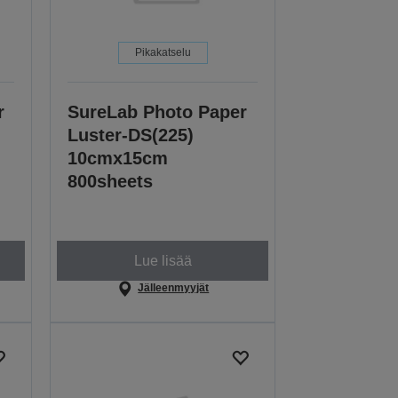
Pikakatselu
r
SureLab Photo Paper
Luster-DS(225)
10cmx15cm
800sheets
Lue lisää
Jälleenmyyjät