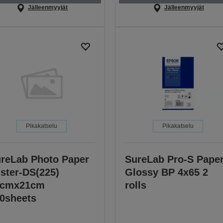
Jälleenmyyjät
Jälleenmyyjät
Pikakatselu
Pikakatselu
reLab Photo Paper
SureLab Pro-S Pape
ster-DS(225)
Glossy BP 4x65 2
1cmx21cm
rolls
0sheets