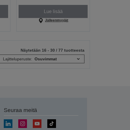
Lue lisää
Jälleenmyyjät
Näytetään 16 - 30 / 77 tuotteesta
Lajitteluperuste:
Seuraa meitä
ä