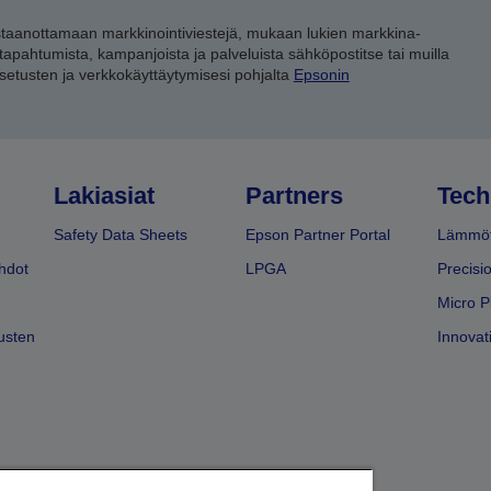
staanottamaan markkinointiviestejä, mukaan lukien markkina-
 tapahtumista, kampanjoista ja palveluista sähköpostitse tai muilla
asetusten ja verkkokäyttäytymisesi pohjalta
Epsonin
Lakiasiat
Partners
Tech
Safety Data Sheets
Epson Partner Portal
Lämmöt
hdot
LPGA
Precisi
Micro P
usten
Innovati