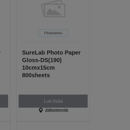
Pikakatselu
r
SureLab Photo Paper
Gloss-DS(190)
10cmx15cm
800sheets
Lue lisää
Jälleenmyyjät