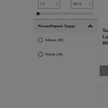
hinta pienin etäisyys
hinta suurin etäisyys
€
€
Säädä
Säädä
hinta
hinta
Pinnan/paperin Tyyppi
pienintä
suurinta
Su
etäisyyttä
etäisyyttä
Lu
Kiiltävä (38)
80
Hohde (34)