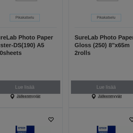
Pikakatselu
Pikakatselu
reLab Photo Paper
SureLab Photo Pape
ster-DS(190) A5
Gloss (250) 8"x65m
0sheets
2rolls
Lue lisää
Lue lisää
Jälleenmyyjät
Jälleenmyyjät