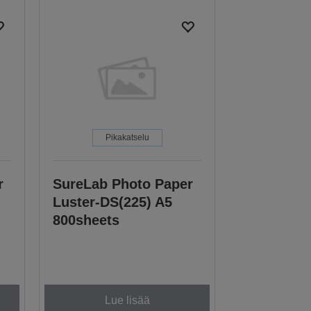
Pikakatselu
r
SureLab Photo Paper
Luster-DS(225) A5
800sheets
Lue lisää