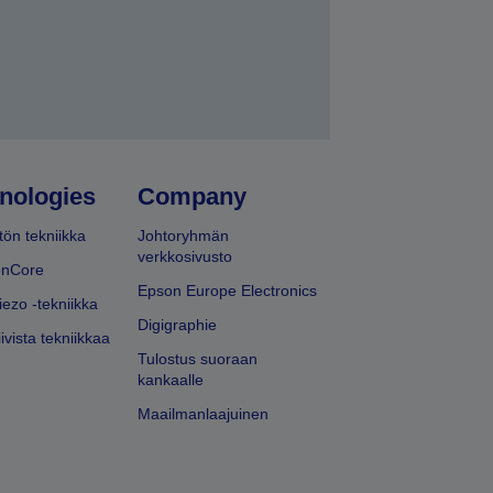
nologies
Company
ön tekniikka
Johtoryhmän
verkkosivusto
onCore
Epson Europe Electronics
iezo -tekniikka
Digigraphie
ivista tekniikkaa
Tulostus suoraan
kankaalle
Maailmanlaajuinen