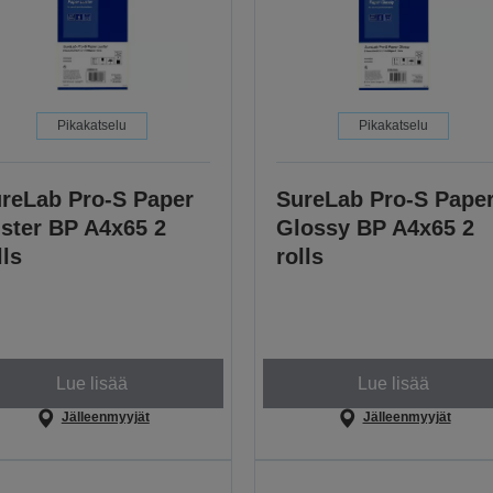
Pikakatselu
Pikakatselu
reLab Pro-S Paper
SureLab Pro-S Pape
ster BP A4x65 2
Glossy BP A4x65 2
lls
rolls
Lue lisää
Lue lisää
Jälleenmyyjät
Jälleenmyyjät