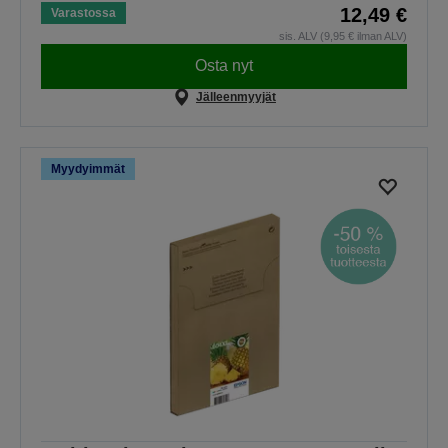
12,49 €
Varastossa
sis. ALV (9,95 € ilman ALV)
Osta nyt
Jälleenmyyjät
Myydyimmät