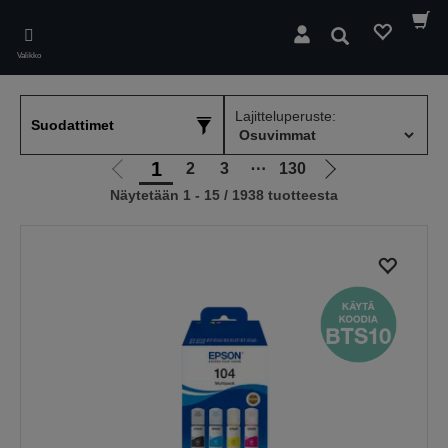
Skip
to
Hae
main
Valikko
content
Lajitteluperuste:
Suodattimet
1
2
3
⋯
130
Siirry
Siirry
Näytetään 1 - 15 / 1938 tuotteesta
edelliselle
seuraavalle
sivulle
sivulle