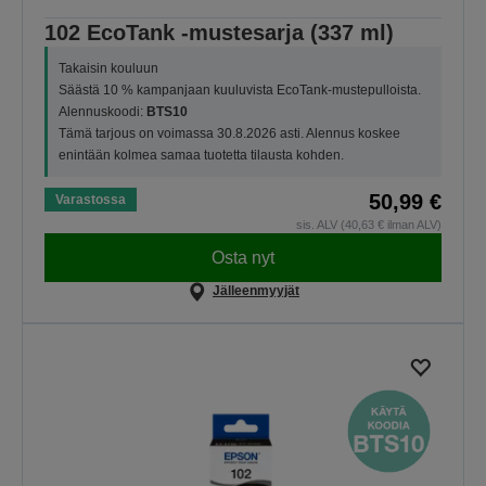
102 EcoTank -mustesarja (337 ml)
Takaisin kouluun
Säästä 10 % kampanjaan kuuluvista EcoTank-mustepulloista.
Alennuskoodi:
BTS10
Tämä tarjous on voimassa 30.8.2026 asti. Alennus koskee
enintään kolmea samaa tuotetta tilausta kohden.
50,99 €
Varastossa
sis. ALV (40,63 € ilman ALV)
Osta nyt
Jälleenmyyjät