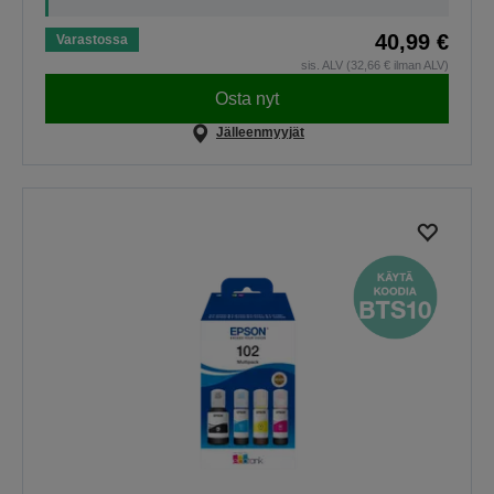
40,99 €
Varastossa
sis. ALV (32,66 € ilman ALV)
Osta nyt
Jälleenmyyjät