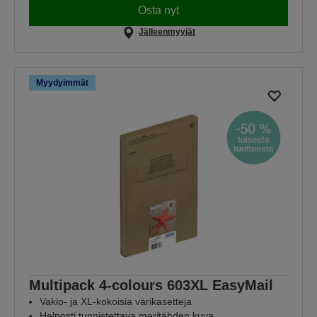
Osta nyt
Jälleenmyyjät
Myydyimmät
Multipack 4-colours 603XL EasyMail
Vakio- ja XL-kokoisia värikasetteja
Helposti tunnistettava meritähden kuva