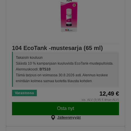
104 EcoTank -mustesarja (65 ml)
Takaisin kouluun
Säästä 10 % kampanjaan kuuluvista EcoTank-mustepulloista.
Alennuskoodi:
BTS10
Tämä tarjous on voimassa 30.8.2026 asti. Alennus koskee
enintään kolmea samaa tuotetta tilausta kohden.
12,49 €
Varastossa
sis. ALV (9,95 € ilman ALV)
Osta nyt
Jälleenmyyjät