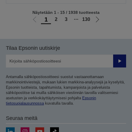
Näytetään 1 - 15 / 1938 tuotteesta
1
2
3
⋯
130
Siirry
Siirry
edelliselle
seuraavalle
sivulle
sivulle
Tilaa Epsonin uutiskirje
Lähetä
Antamalla sähköpostiosoitteesi suostut vastaanottamaan
markkinointiviestejä, mukaan lukien markkina-analyysejä ja kyselyitä,
Epsonin tuotteista, tapahtumista, kampanjoista ja palveluista
sähköpostitse tai muilla sähköisen viestinnän tavoilla valitsemiesi
asetusten ja verkkokäyttäytymisesi pohjalta
Epsonin
tietosuojalausunnossa
kuvatulla tavalla.
Seuraa meitä