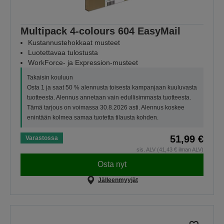
Multipack 4-colours 604 EasyMail
Kustannustehokkaat musteet
Luotettavaa tulostusta
WorkForce- ja Expression-musteet
Takaisin kouluun
Osta 1 ja saat 50 % alennusta toisesta kampanjaan kuuluvasta
tuotteesta. Alennus annetaan vain edullisimmasta tuotteesta.
Tämä tarjous on voimassa 30.8.2026 asti. Alennus koskee
enintään kolmea samaa tuotetta tilausta kohden.
51,99 €
Varastossa
sis. ALV (41,43 € ilman ALV)
Osta nyt
Jälleenmyyjät