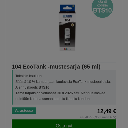
104 EcoTank -mustesarja (65 ml)
Takaisin kouluun
Säästä 10 % kampanjaan kuuluvista EcoTank-mustepulloista.
Alennuskoodi:
BTS10
Tämä tarjous on voimassa 30.8.2026 asti. Alennus koskee
enintään kolmea samaa tuotetta tilausta kohden.
12,49 €
Varastossa
sis. ALV (9,95 € ilman ALV)
Osta nyt