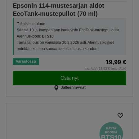
Epsonin 114-mustesarjan aidot
EcoTank-mustepullot (70 ml)
Takaisin kouluun
Säästä 10 % kampanjaan kuuluvista EcoTank-mustepulloista.
Alennuskoodi:
BTS10
Tämä tarjous on voimassa 30.8.2026 asti. Alennus koskee
enintään kolmea samaa tuotetta tilausta kohden.
19,99 €
Varastossa
sis. ALV (15,93 € ilman ALV)
Osta nyt
Jälleenmyyjät