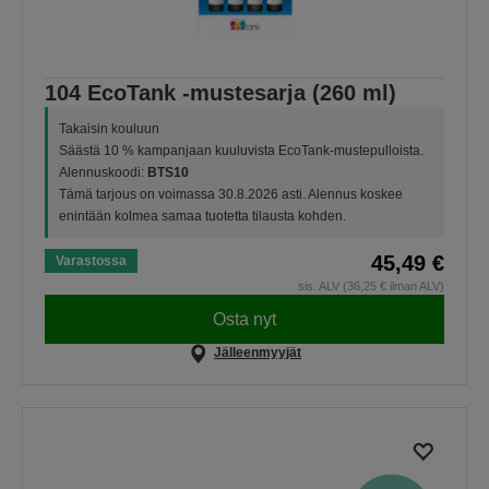
104 EcoTank -mustesarja (260 ml)
Takaisin kouluun
Säästä 10 % kampanjaan kuuluvista EcoTank-mustepulloista.
Alennuskoodi:
BTS10
Tämä tarjous on voimassa 30.8.2026 asti. Alennus koskee
enintään kolmea samaa tuotetta tilausta kohden.
45,49 €
Varastossa
sis. ALV (36,25 € ilman ALV)
Osta nyt
Jälleenmyyjät