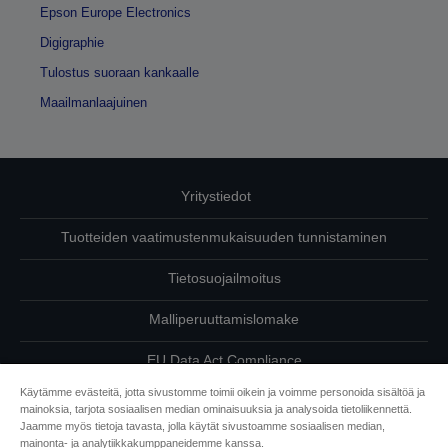
Epson Europe Electronics
Digigraphie
Tulostus suoraan kankaalle
Maailmanlaajuinen
Yritystiedot
Tuotteiden vaatimustenmukaisuuden tunnistaminen
Tietosuojailmoitus
Malliperuuttamislomake
EU Data Act Compliance
Käytämme evästeitä, jotta sivustomme toimii oikein ja voimme personoida sisältöä ja
Ota meihin yhteyttä omista tiedoistasi
mainoksia, tarjota sosiaalisen median ominaisuuksia ja analysoida tietoliikennettä.
Jaamme myös tietoja tavasta, jolla käytät sivustoamme sosiaalisen median,
Tietoa evästeistä
mainonta- ja analytiikkakumppaneidemme kanssa.