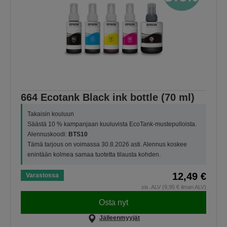
664 Ecotank Black ink bottle (70 ml)
Takaisin kouluun
Säästä 10 % kampanjaan kuuluvista EcoTank-mustepulloista.
Alennuskoodi:
BTS10
Tämä tarjous on voimassa 30.8.2026 asti. Alennus koskee
enintään kolmea samaa tuotetta tilausta kohden.
12,49 €
Varastossa
sis. ALV (9,95 € ilman ALV)
Osta nyt
Jälleenmyyjät