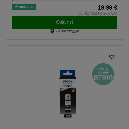
19,99 €
Varastossa
sis. ALV (15,93 € ilman ALV)
Osta nyt
Jälleenmyyjät