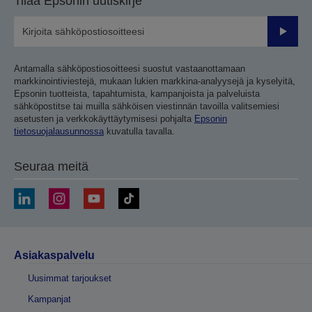
Tilaa Epsonin uutiskirje
Lähetä
Antamalla sähköpostiosoitteesi suostut vastaanottamaan
markkinointiviestejä, mukaan lukien markkina-analyysejä ja kyselyitä,
Epsonin tuotteista, tapahtumista, kampanjoista ja palveluista
sähköpostitse tai muilla sähköisen viestinnän tavoilla valitsemiesi
asetusten ja verkkokäyttäytymisesi pohjalta
Epsonin
tietosuojalausunnossa
kuvatulla tavalla.
Seuraa meitä
Asiakaspalvelu
Uusimmat tarjoukset
Kampanjat