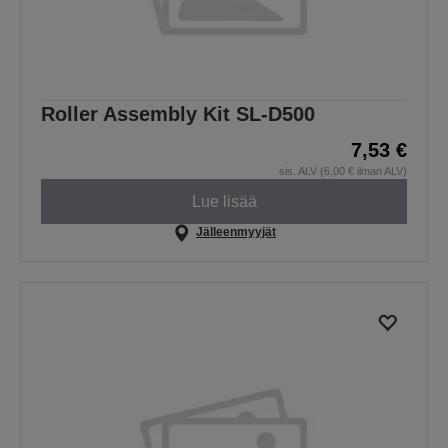
Roller Assembly Kit SL-D500
7,53 €
sis. ALV (6,00 € ilman ALV)
Lue lisää
Jälleenmyyjät