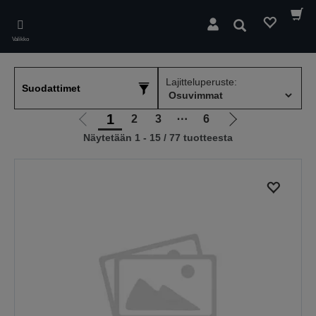
Skip
to
Hae
main
Valikko
content
Lajitteluperuste:
Suodattimet
1
2
3
⋯
6
Siirry
Siirry
Näytetään 1 - 15 / 77 tuotteesta
edelliselle
seuraavalle
sivulle
sivulle