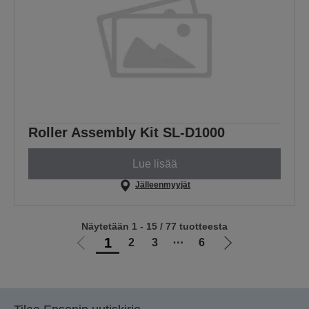
Roller Assembly Kit SL-D1000
Lue lisää
Jälleenmyyjät
Näytetään 1 - 15 / 77 tuotteesta
1
2
3
⋯
6
Siirry
Siirry
edelliselle
seuraavalle
sivulle
sivulle