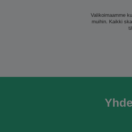
Valikoimaamme kuu
muihin. Kaikki ska
t
Yhde