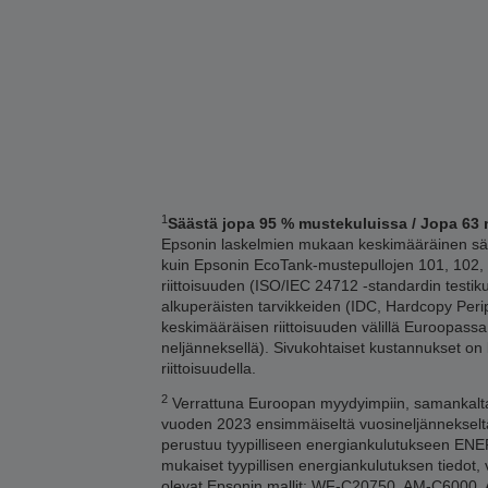
1
Säästä jopa 95 % mustekuluissa / Jopa 63 
Epsonin laskelmien mukaan keskimääräinen sääs
kuin Epsonin EcoTank-mustepullojen 101, 102, 1
riittoisuuden (ISO/IEC 24712 -standardin testi
alkuperäisten tarvikkeiden (IDC, Hardcopy Per
keskimääräisen riittoisuuden välillä Euroopass
neljänneksellä). Sivukohtaiset kustannukset on
riittoisuudella.
2
Verrattuna Euroopan myydyimpiin, samankaltaisi
vuoden 2023 ensimmäiseltä vuosineljännekseltä
perustuu tyypilliseen energiankulutukseen ENERG
mukaiset tyypillisen energiankulutuksen tiedot, v
olevat Epsonin mallit: WF-C20750, AM-C60