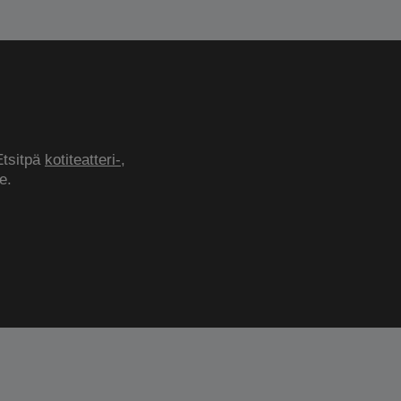
Etsitpä
kotiteatteri-
,
e.