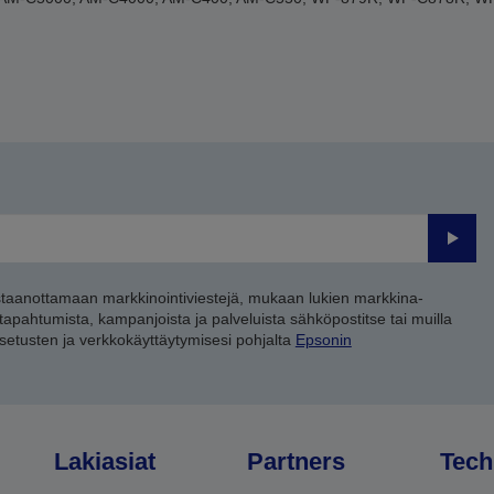
Lähet
staanottamaan markkinointiviestejä, mukaan lukien markkina-
 tapahtumista, kampanjoista ja palveluista sähköpostitse tai muilla
asetusten ja verkkokäyttäytymisesi pohjalta
Epsonin
Lakiasiat
Partners
Tech