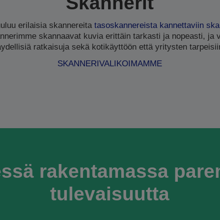
Skannerit
luu erilaisia skannereita
tasoskannereista
kannettaviin ska
nnerimme skannaavat kuvia erittäin tarkasti ja nopeasti, ja 
äydellisiä ratkaisuja sekä kotikäyttöön että yritysten tarpeisii
SKANNERIVALIKOIMAMME
ssä rakentamassa par
tulevaisuutta