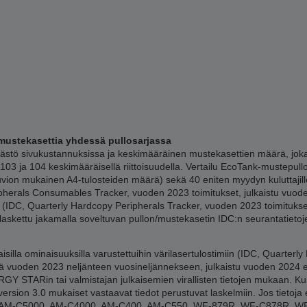
mustekasettia yhdessä pullosarjassa
tö sivukustannuksissa ja keskimääräinen mustekasettien määrä, joka 
03 ja 104 keskimääräisellä riittoisuudella. Vertailu EcoTank-mustepul
kuvion mukainen A4-tulosteiden määrä) sekä 40 eniten myydyn kuluttaji
ipherals Consumables Tracker, vuoden 2023 toimitukset, julkaistu vuod
a (IDC, Quarterly Hardcopy Peripherals Tracker, vuoden 2023 toimituks
 laskettu jakamalla soveltuvan pullon/mustekasetin IDC:n seurantatieto
lla ominaisuuksilla varustettuihin värilasertulostimiin (IDC, Quarterly
 vuoden 2023 neljänteen vuosineljännekseen, julkaistu vuoden 2024 en
Y STARin tai valmistajan julkaisemien virallisten tietojen mukaan. Kun 
ersion 3.0 mukaiset vastaavat tiedot perustuvat laskelmiin. Jos tietoja e
00, AM-C5000, AM-C4000, AM-C400, AM-C550, WF-879R, WF-C878R, 