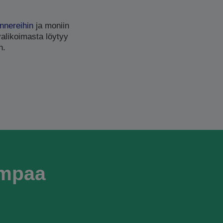
nnereihin
ja moniin
valikoimasta löytyy
n.
empaa