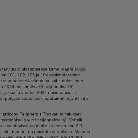
tarvitaan tulostettaessa sama määrä sivuja
lojen 101, 102, 103 ja 104 keskimääräisen
lle suunnatun A4-värimustesuihkutulostimen
en 2024 ensimmäisellä neljänneksellä)
et, julkaistu vuoden 2024 ensimmäisellä
jen pohjalta saatu keskimääräinen myyntihinta
 Hardcopy Peripherals Tracker, toimitukset
simmäisellä vuosineljänneksellä). Vertailu
käytettävissä ovat olleet vain version 2.0
i ole, tuotteet on poistettu vertailusta. Mukana
WF-579R, WF-529R, WF-C5890, WF-C5390.