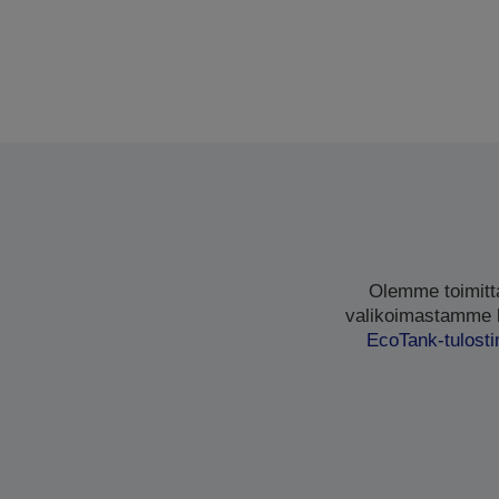
Olemme toimittan
valikoimastamme lö
EcoTank-tulost