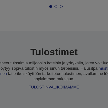
Tulostimet
eet tulostimia miljooniin koteihin ja yrityksiin, joten voit luo
ytyy sopiva tulostin myös sinun tarpeisiisi. Halusitpa
must
imen
tai erikoiskäyttöön tarkoitetun tulostimen, avullamme löy
sopivimman ratkaisun.
TULOSTINVALIKOIMAMME