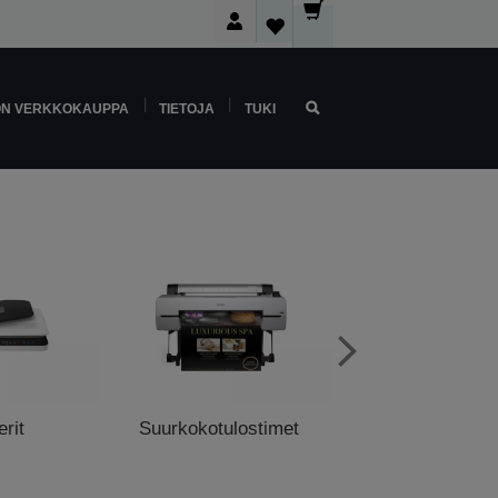
ON VERKKOKAUPPA
TIETOJA
TUKI
rit
Suurkokotulostimet
Myyntipistetulo