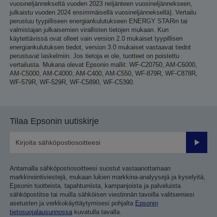
vuosineljännekseltä vuoden 2023 neljänteen vuosineljännekseen,
julkaistu vuoden 2024 ensimmäisellä vuosineljänneksellä). Vertailu
perustuu tyypilliseen energiankulutukseen ENERGY STARin tai
valmistajan julkaisemien virallisten tietojen mukaan. Kun
käytettävissä ovat olleet vain version 2.0 mukaiset tyypillisen
energiankulutuksen tiedot, version 3.0 mukaiset vastaavat tiedot
perustuvat laskelmiin. Jos tietoja ei ole, tuotteet on poistettu
vertailusta. Mukana olevat Epsonin mallit: WF-C20750, AM-C6000,
AM-C5000, AM-C4000, AM-C400, AM-C550, WF-879R, WF-C878R,
WF-579R, WF-529R, WF-C5890, WF-C5390.
Tilaa Epsonin uutiskirje
Lähetä
Antamalla sähköpostiosoitteesi suostut vastaanottamaan
markkinointiviestejä, mukaan lukien markkina-analyysejä ja kyselyitä,
Epsonin tuotteista, tapahtumista, kampanjoista ja palveluista
sähköpostitse tai muilla sähköisen viestinnän tavoilla valitsemiesi
asetusten ja verkkokäyttäytymisesi pohjalta
Epsonin
tietosuojalausunnossa
kuvatulla tavalla.