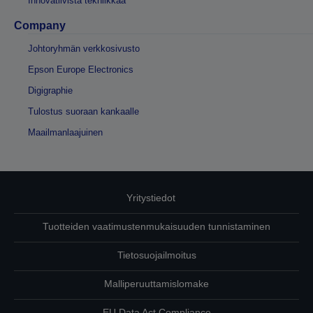
Innovatiivista tekniikkaa
Company
Johtoryhmän verkkosivusto
Epson Europe Electronics
Digigraphie
Tulostus suoraan kankaalle
Maailmanlaajuinen
Yritystiedot
Tuotteiden vaatimustenmukaisuuden tunnistaminen
Tietosuojailmoitus
Malliperuuttamislomake
EU Data Act Compliance