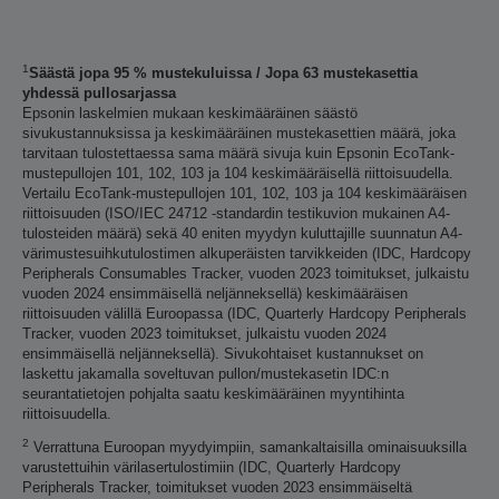
1
Säästä jopa 95 % mustekuluissa / Jopa 63 mustekasettia
yhdessä pullosarjassa
Epsonin laskelmien mukaan keskimääräinen säästö
sivukustannuksissa ja keskimääräinen mustekasettien määrä, joka
tarvitaan tulostettaessa sama määrä sivuja kuin Epsonin EcoTank-
mustepullojen 101, 102, 103 ja 104 keskimääräisellä riittoisuudella.
Vertailu EcoTank-mustepullojen 101, 102, 103 ja 104 keskimääräisen
riittoisuuden (ISO/IEC 24712 -standardin testikuvion mukainen A4-
tulosteiden määrä) sekä 40 eniten myydyn kuluttajille suunnatun A4-
värimustesuihkutulostimen alkuperäisten tarvikkeiden (IDC, Hardcopy
Peripherals Consumables Tracker, vuoden 2023 toimitukset, julkaistu
vuoden 2024 ensimmäisellä neljänneksellä) keskimääräisen
riittoisuuden välillä Euroopassa (IDC, Quarterly Hardcopy Peripherals
Tracker, vuoden 2023 toimitukset, julkaistu vuoden 2024
ensimmäisellä neljänneksellä). Sivukohtaiset kustannukset on
laskettu jakamalla soveltuvan pullon/mustekasetin IDC:n
seurantatietojen pohjalta saatu keskimääräinen myyntihinta
riittoisuudella.
2
Verrattuna Euroopan myydyimpiin, samankaltaisilla ominaisuuksilla
varustettuihin värilasertulostimiin (IDC, Quarterly Hardcopy
Peripherals Tracker, toimitukset vuoden 2023 ensimmäiseltä