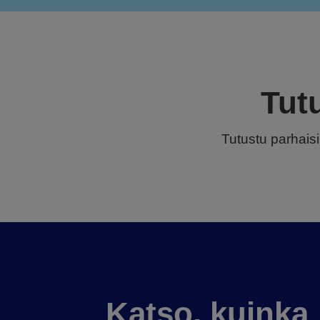
Tut
Tutustu parhaisii
Katso, kuinka