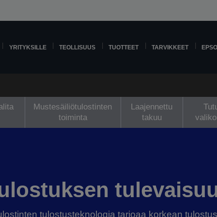
YRITYKSILLE
TEOLLISUUS
TUOTTEET
TARVIKKEET
EPS
lita
Mustesäiliötulostinten
Laajennettu
Tut
toiminta
takuu
valik
ulostuksen tulevaisu
ulostinten tulostusteknologia tarjoaa korkean tulost