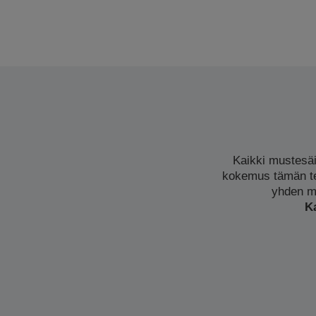
Kaikki mustesäi
kokemus tämän te
yhden ma
K