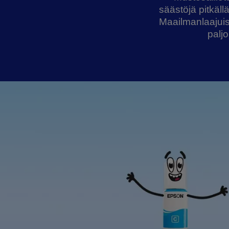
säästöjä pitkäll
Maailmanlaajuis
paljo