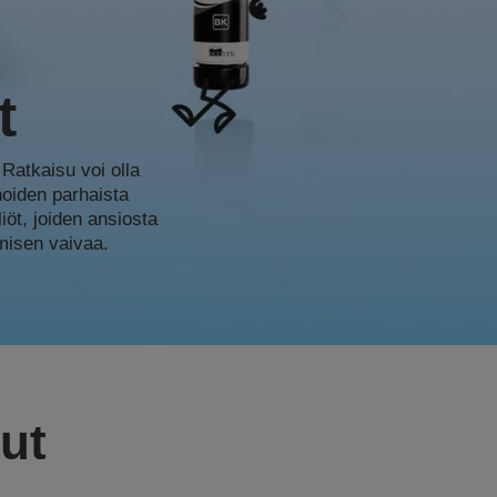
t
 Ratkaisu voi olla
noiden parhaista
iöt, joiden ansiosta
amisen vaivaa.
ut