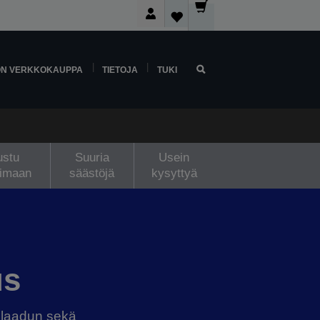
ON VERKKOKAUPPA
TIETOJA
TUKI
ustu
Suuria
Usein
oimaan
säästöjä
kysyttyä
us
uslaadun sekä