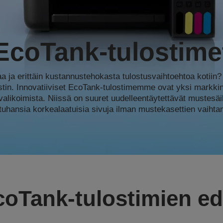
EcoTank-tulostime
aa ja erittäin kustannustehokasta tulostusvaihtoehtoa kotiin?
stin. Innovatiiviset EcoTank-tulostimemme ovat yksi markki
valikoimista. Niissä on suuret uudelleentäytettävät mustesäil
 tuhansia korkealaatuisia sivuja ilman mustekasettien vaiht
coTank-tulostimien ed