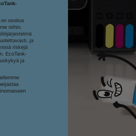
EcoTank-
on osoitus
me niihin.
liöjärjestelmä
otettavasti, ja
nisiä riskejä
in. EcoTank-
tuskykyä ja
aillemme
eijastaa
rinomaiseen