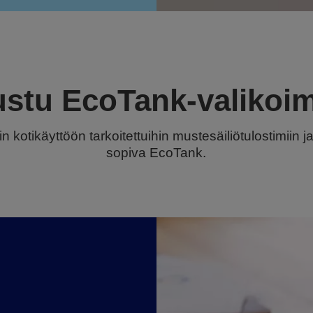
ustu EcoTank-valikoi
n kotikäyttöön tarkoitettuihin mustesäiliötulostimiin ja
sopiva EcoTank.