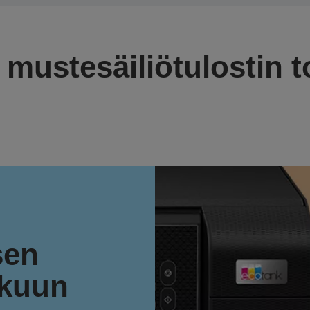
 mustesäiliötulostin t
sen
akuun