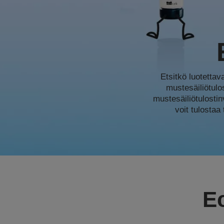
Etsitkö luotettav
mustesäiliötulo
mustesäiliötulostin
voit tulostaa
E