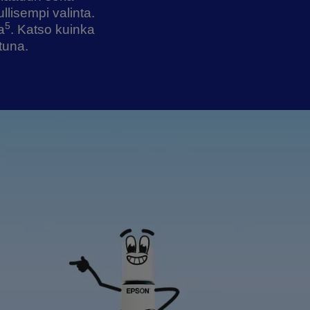
llisempi valinta.
5
a
. Katso kuinka
tuna.