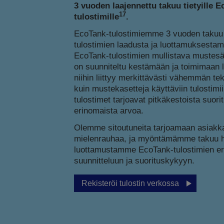
3 vuoden laajennettu takuu tietyille 
17
tulostimille
.
EcoTank-tulostimiemme 3 vuoden takuu 
tulostimien laadusta ja luottamuksestam
EcoTank-tulostimien mullistava mustesäi
on suunniteltu kestämään ja toimimaan lu
niihin liittyy merkittävästi vähemmän tek
kuin mustekasetteja käyttäviin tulostimi
tulostimet tarjoavat pitkäkestoista suori
erinomaista arvoa.
Olemme sitoutuneita tarjoamaan asiakk
mielenrauhaa, ja myöntämämme takuu h
luottamustamme EcoTank-tulostimien e
suunnitteluun ja suorituskykyyn.
Rekisteröi tulostin verkossa