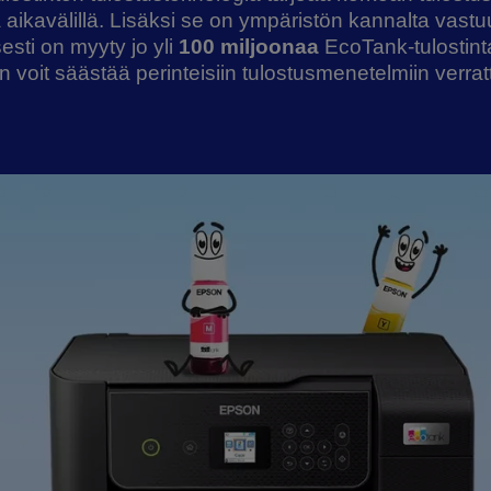
ä aikavälillä. Lisäksi se on ympäristön kannalta vastuu
esti on myyty jo yli
100 miljoonaa
EcoTank-tulostint
n voit säästää perinteisiin tulostusmenetelmiin verrat