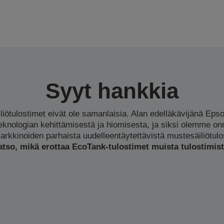
Syyt hankkia
liötulostimet eivät ole samanlaisia. Alan edelläkävijänä Epso
knologian kehittämisestä ja hiomisesta, ja siksi olemme on
rkkinoiden parhaista uudelleentäytettävistä mustesäiliötulo
atso, mikä erottaa EcoTank-tulostimet muista tulostimist