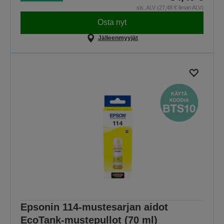
sis. ALV (27,48 € ilman ALV)
Osta nyt
Jälleenmyyjät
Epsonin 114-mustesarjan aidot
EcoTank-mustepullot (70 ml)