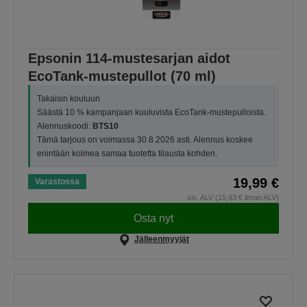
Epsonin 114-mustesarjan aidot
EcoTank-mustepullot (70 ml)
Takaisin kouluun
Säästä 10 % kampanjaan kuuluvista EcoTank-mustepulloista.
Alennuskoodi:
BTS10
Tämä tarjous on voimassa 30.8.2026 asti. Alennus koskee
enintään kolmea samaa tuotetta tilausta kohden.
19,99 €
Varastossa
sis. ALV (15,93 € ilman ALV)
Osta nyt
Jälleenmyyjät