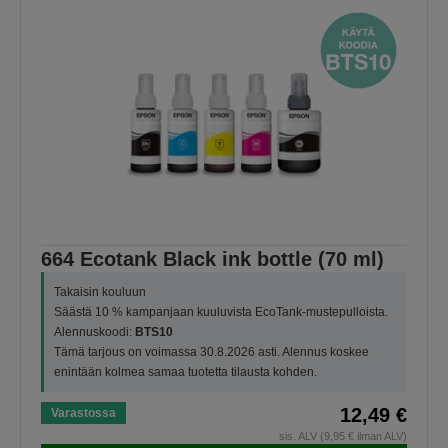
664 Ecotank Black ink bottle (70 ml)
Takaisin kouluun
Säästä 10 % kampanjaan kuuluvista EcoTank-mustepulloista.
Alennuskoodi:
BTS10
Tämä tarjous on voimassa 30.8.2026 asti. Alennus koskee
enintään kolmea samaa tuotetta tilausta kohden.
12,49 €
Varastossa
sis. ALV (9,95 € ilman ALV)