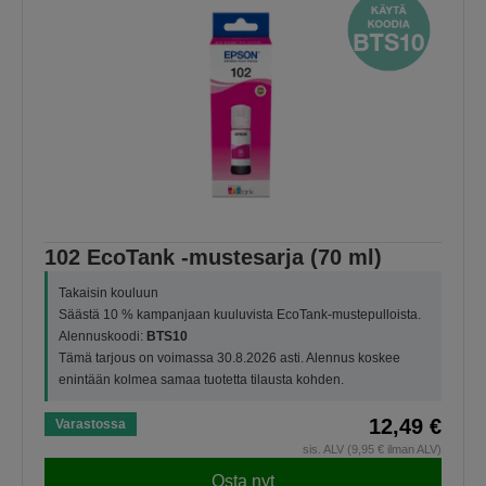
102 EcoTank -mustesarja (70 ml)
Takaisin kouluun
Säästä 10 % kampanjaan kuuluvista EcoTank-mustepulloista.
Alennuskoodi:
BTS10
Tämä tarjous on voimassa 30.8.2026 asti. Alennus koskee
enintään kolmea samaa tuotetta tilausta kohden.
12,49 €
Varastossa
sis. ALV (9,95 € ilman ALV)
Osta nyt