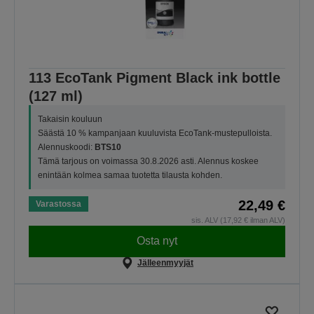
113 EcoTank Pigment Black ink bottle
(127 ml)
Takaisin kouluun
Säästä 10 % kampanjaan kuuluvista EcoTank-mustepulloista.
Alennuskoodi:
BTS10
Tämä tarjous on voimassa 30.8.2026 asti. Alennus koskee
enintään kolmea samaa tuotetta tilausta kohden.
22,49 €
Varastossa
sis. ALV (17,92 € ilman ALV)
Osta nyt
Jälleenmyyjät