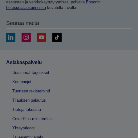
asetusten ja verkkokäyttäytymisesi pohjalta
Epsonin
tietosuojalausunnossa
kuvatulla tavalla.
Seuraa meitä
Asiakaspalvelu
Uusimmat tarjoukset
Kampanjat
Tuotteen rekisteröinti
Tilauksen palautus
Tietoja takuusta
CoverPlus-rekisteröinti
Yhteystiedot
Jälleenmyyjähaku