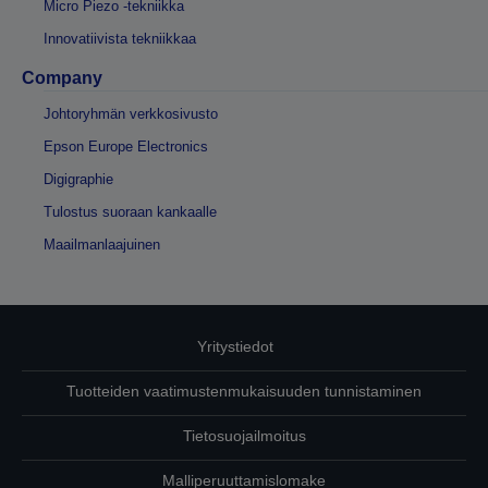
Micro Piezo -tekniikka
Innovatiivista tekniikkaa
Company
Johtoryhmän verkkosivusto
Epson Europe Electronics
Digigraphie
Tulostus suoraan kankaalle
Maailmanlaajuinen
Yritystiedot
Tuotteiden vaatimustenmukaisuuden tunnistaminen
Tietosuojailmoitus
Malliperuuttamislomake