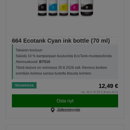
664 Ecotank Cyan ink bottle (70 ml)
Takaisin kouluun
Säästä 10 % kampanjaan kuuluvista EcoTank-mustepulloista.
Alennuskoodi:
BTS10
Tämä tarjous on voimassa 30.8.2026 asti. Alennus koskee
enintään kolmea samaa tuotetta tilausta kohden.
12,49 €
Varastossa
sis. ALV (9,95 € ilman ALV)
Osta nyt
Jälleenmyyjät