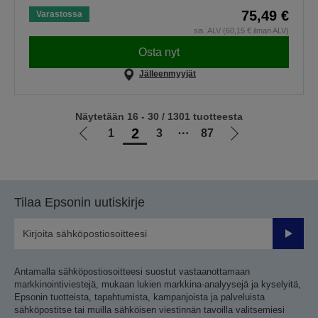
75,49 €
Varastossa
sis. ALV (60,15 € ilman ALV)
Osta nyt
Jälleenmyyjät
Näytetään 16 - 30 / 1301 tuotteesta
2
1
3
⋯
87
Siirry
Siirry
edelliselle
seuraavalle
sivulle
sivulle
Tilaa Epsonin uutiskirje
Lähetä
Antamalla sähköpostiosoitteesi suostut vastaanottamaan
markkinointiviestejä, mukaan lukien markkina-analyysejä ja kyselyitä,
Epsonin tuotteista, tapahtumista, kampanjoista ja palveluista
sähköpostitse tai muilla sähköisen viestinnän tavoilla valitsemiesi