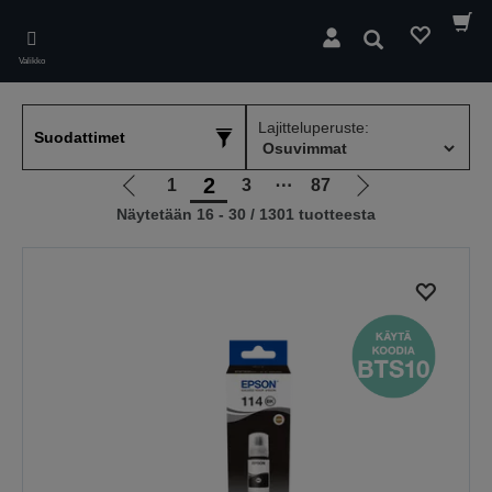
Skip
to
Hae
main
Valikko
content
Lajitteluperuste:
Suodattimet
2
1
3
⋯
87
Siirry
Siirry
Näytetään 16 - 30 / 1301 tuotteesta
edelliselle
seuraavalle
sivulle
sivulle