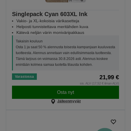
Singlepack Cyan 603XL Ink
Vakio- ja XL-kokoisia värikasetteja
Helposti tunnistettava meritähden kuva
Kätevä neljän värin moniväripakkaus
Takaisin kouluun
Osta 1 ja saat 50 % alennusta toisesta kampanjaan kuuluvasta
tuotteesta. Alennus annetaan vain edullisimmasta tuotteesta.
Tämä tarjous on voimassa 30.8.2026 asti. Alennus koskee
enintään kolmea samaa tuotetta tilausta kohden.
21,99 €
Varastossa
sis. ALV (17,52 € ilman ALV)
Osta nyt
Jälleenmyyjät