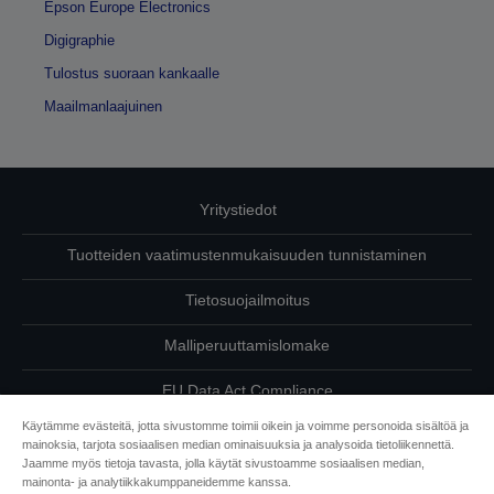
Epson Europe Electronics
Digigraphie
Tulostus suoraan kankaalle
Maailmanlaajuinen
Yritystiedot
Tuotteiden vaatimustenmukaisuuden tunnistaminen
Tietosuojailmoitus
Malliperuuttamislomake
EU Data Act Compliance
Käytämme evästeitä, jotta sivustomme toimii oikein ja voimme personoida sisältöä ja
Ota meihin yhteyttä omista tiedoistasi
mainoksia, tarjota sosiaalisen median ominaisuuksia ja analysoida tietoliikennettä.
Jaamme myös tietoja tavasta, jolla käytät sivustoamme sosiaalisen median,
Tietoa evästeistä
mainonta- ja analytiikkakumppaneidemme kanssa.