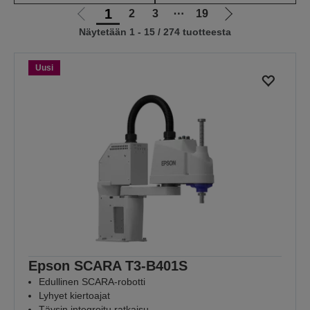
1
2
3
⋯
19
Siirry
Siirry
Näytetään 1 - 15 / 274 tuotteesta
edelliselle
seuraavalle
sivulle
sivulle
Uusi
Epson SCARA T3-B401S
Edullinen SCARA-robotti
Lyhyet kiertoajat
Täysin integroitu ratkaisu