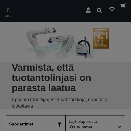
Skip
to
Hae
main
Valikko
content
Varmista, että
tuotantolinjasi on
parasta laatua
Epsonin robottijärjestelmät: tarkkoja, nopeita ja
luotettavia
Lajitteluperuste:
Suodattimet