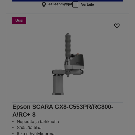
Jälleenmyyjät
Vertaile
Uusi
Epson SCARA GX8-C553PR/RC800-
A/RC+ 8
Nopeutta ja tarkkuutta
Säästää tilaa
8 kg:n hyötykuorma