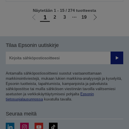
Näytetään 1 - 15 / 274 tuotteesta
1
2
3
⋯
19
Siirry
Siirry
edelliselle
seuraavalle
sivulle
sivulle
Tilaa Epsonin uutiskirje
Lähetä
Antamalla sähköpostiosoitteesi suostut vastaanottamaan
markkinointiviestejä, mukaan lukien markkina-analyysejä ja kyselyitä,
Epsonin tuotteista, tapahtumista, kampanjoista ja palveluista
sähköpostitse tai muilla sähköisen viestinnän tavoilla valitsemiesi
asetusten ja verkkokäyttäytymisesi pohjalta
Epsonin
tietosuojalausunnossa
kuvatulla tavalla.
Seuraa meitä