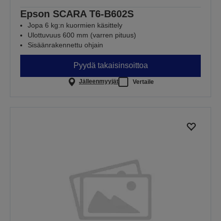
Epson SCARA T6-B602S
Jopa 6 kg:n kuormien käsittely
Ulottuvuus 600 mm (varren pituus)
Sisäänrakennettu ohjain
Pyydä takaisinsoittoa
Jälleenmyyjät
Vertaile