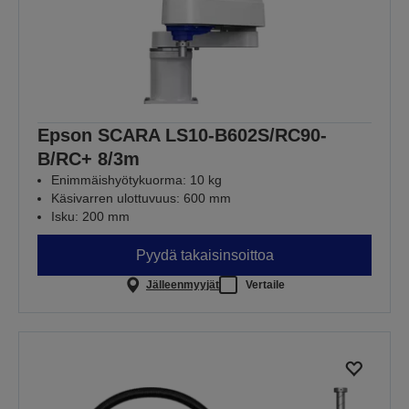
Epson SCARA LS10-B602S/RC90-
B/RC+ 8/3m
Enimmäishyötykuorma: 10 kg
Käsivarren ulottuvuus: 600 mm
Isku: 200 mm
Pyydä takaisinsoittoa
Jälleenmyyjät
Vertaile