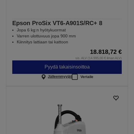
Epson ProSix VT6-A901S/RC+ 8
Jopa 6 kg:n hyötykuormat
Varren ulottuvuus jopa 900 mm
Kiinnitys lattiaan tai kattoon
18.818,72 €
sis. ALV (14.995,00 € ilman ALV)
Pyydä takaisinsoittoa
Jälleenmyyjät
Vertaile