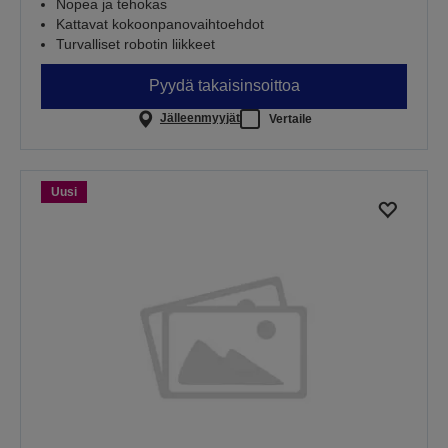
Nopea ja tehokas
Kattavat kokoonpanovaihtoehdot
Turvalliset robotin liikkeet
Pyydä takaisinsoittoa
Jälleenmyyjät
Vertaile
Uusi