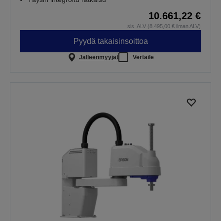
10.661,22 €
sis. ALV (8.495,00 € ilman ALV)
Pyydä takaisinsoittoa
Jälleenmyyjät
Vertaile