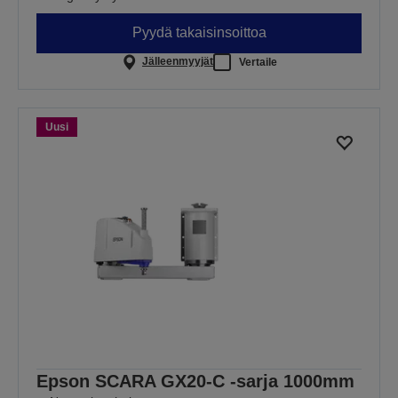
Pyydä takaisinsoittoa
Jälleenmyyjät
Vertaile
Uusi
Epson SCARA GX20-C -sarja 1000mm