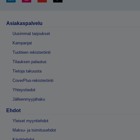
Asiakaspalvelu
Uusimmat tarjoukset
Kampanjat
Tuotteen rekisteröinti
Tilauksen palautus
Tietoja takuusta
CoverPlus-rekisteröinti
Yhteystiedot
Jälleenmyyjähaku
Ehdot
Yleiset myyntiehdot
Maksu- ja toimitusehdot
Käyttöehdot