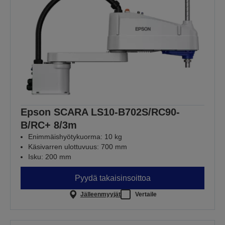
Epson SCARA LS10-B702S/RC90-
B/RC+ 8/3m
Enimmäishyötykuorma: 10 kg
Käsivarren ulottuvuus: 700 mm
Isku: 200 mm
Pyydä takaisinsoittoa
Jälleenmyyjät
Vertaile