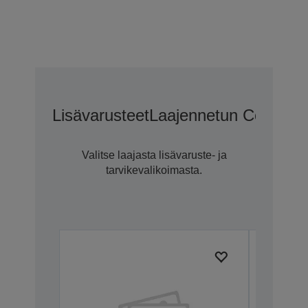
Lisävarusteet
Laajennetun CoverPlu
Valitse laajasta lisävaruste- ja
tarvikevalikoimasta.