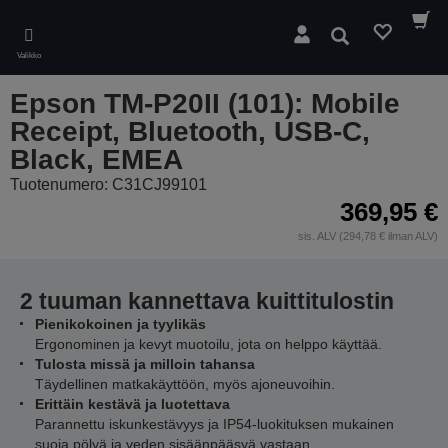
Skip
to
Hae
main
Valikko
content
Epson TM-P20II (101): Mobile
Receipt, Bluetooth, USB-C,
Black, EMEA
Tuotenumero: C31CJ99101
369,95 €
sis. ALV (294,78 € ilman ALV)
2 tuuman kannettava kuittitulostin
Pienikokoinen ja tyylikäs
Ergonominen ja kevyt muotoilu, jota on helppo käyttää.
Tulosta missä ja milloin tahansa
Täydellinen matkakäyttöön, myös ajoneuvoihin.
Erittäin kestävä ja luotettava
Parannettu iskunkestävyys ja IP54-luokituksen mukainen
suoja pölyä ja veden sisäänpääsyä vastaan.