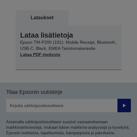
Lataukset
Lataa lisätietoja
Epson TM-P20II (101): Mobile Receipt, Bluetooth,
USB-C, Black, EMEA Tietolomake/esite
Lataa PDF-tiedosto
Tilaa Epsonin uutiskirje
Lähetä
Antamalla sähköpostiosoitteesi suostut vastaanottamaan
markkinointiviestejä, mukaan lukien markkina-analyysejä ja kyselyitä,
Epsonin tuotteista, tapahtumista, kampanjoista ja palveluista