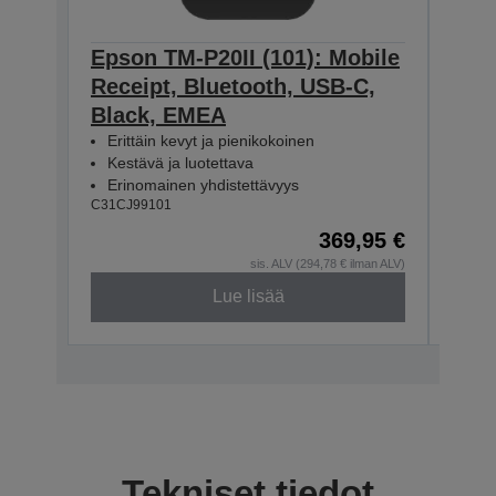
Epson TM-P20II (101): Mobile
Epso
Receipt, Bluetooth, USB-C,
Rece
Black, EMEA
WE/
Erittäin kevyt ja pienikokoinen
Erit
Kestävä ja luotettava
Kes
Erinomainen yhdistettävyys
Eri
C31CJ99101
C31CJ
369,95 €
sis. ALV (294,78 € ilman ALV)
Lue lisää
Tekniset tiedot