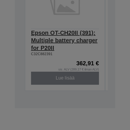
Epson OT-CH20II (391):
Epson 
Multiple battery charger
Single
for P20II
for OT
C32C882391
C32C8823
362,91 €
sis. ALV (289,17 € ilman ALV)
Lue lisää