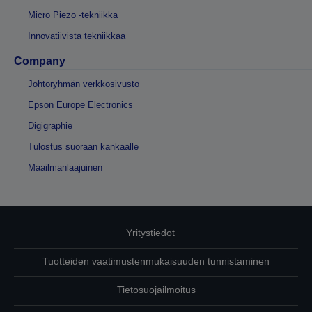
Micro Piezo -tekniikka
Innovatiivista tekniikkaa
Company
Johtoryhmän verkkosivusto
Epson Europe Electronics
Digigraphie
Tulostus suoraan kankaalle
Maailmanlaajuinen
Yritystiedot
Tuotteiden vaatimustenmukaisuuden tunnistaminen
Tietosuojailmoitus