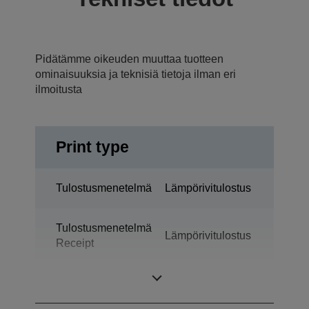
Pidätämme oikeuden muuttaa tuotteen
ominaisuuksia ja teknisiä tietoja ilman eri
ilmoitusta
Print type
Tulostusmenetelmä
Lämpörivitulostus
Tulostusmenetelmä
Lämpörivitulostus
Receipt
Tekniikka
Lämpötulostus