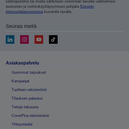
sähköpostitse tai muilla sähköisen viestinnän tavoilla valitsemiesi
asetusten ja verkkokäyttäytymisesi pohjalta
Epsonin
tietosuojalausunnossa
kuvatulla tavalla.
Seuraa meitä
Asiakaspalvelu
Uusimmat tarjoukset
Kampanjat
Tuotteen rekisteröinti
Tilauksen palautus
Tietoja takuusta
CoverPlus-rekisteröinti
Yhteystiedot