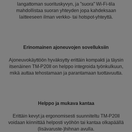
langattoman suorituskyvyn, ja ”suora” Wi-Fi-tila
mahdollistaa suoran yhteyden jopa kahdeksaan
laitteeseen ilman verkko- tai hotspot-yhteyttä.
Erinomainen ajoneuvojen sovelluksiin
Ajoneuvokäyttöön hyväksytty erittäin kompakti ja täysin
itsenäinen TM-P20II on helppo integroida työnkulkuun,
mikä auttaa tehostamaan ja parantamaan tuottavuutta.
Helppo ja mukava kantaa
Erittäin kevyt ja ergonomisesti suunniteltu TM-P20II
voidaan kiinnittää helposti vyöhön tai kantaa olkapäällä
(lisävaruste-)hihnan avulla.