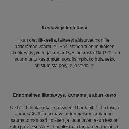
Kestävä ja luotettava
Kun olet liikkeellä, laitteesi altistuvat monille
arkielämän vaaroille. IP54-standardien mukaisen
iskunkestävyyden ja suojauksen ansiosta TM-P20II on
suunniteltu kestämään tavallisimpia kolhuja sekä
altistumista pölylle ja vedelle.
Erinomainen liitettävyys, kantama ja akun kesto
USB-C-liitäntä sekä ”klassisen” Bluetooth 5.0:n tuki ja
virransäästötila takaavat erinomaisen kantaman,
saumattoman pariliitoksen ja luotettavan akun keston
koko päiväksi. Wi-Fi 5 puolestaan tarjoaa erinomaisen