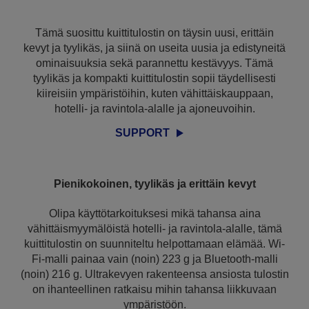
Tämä suosittu kuittitulostin on täysin uusi, erittäin
kevyt ja tyylikäs, ja siinä on useita uusia ja edistyneitä
ominaisuuksia sekä parannettu kestävyys. Tämä
tyylikäs ja kompakti kuittitulostin sopii täydellisesti
kiireisiin ympäristöihin, kuten vähittäiskauppaan,
hotelli- ja ravintola-alalle ja ajoneuvoihin.
SUPPORT
Pienikokoinen, tyylikäs ja erittäin kevyt
Olipa käyttötarkoituksesi mikä tahansa aina
vähittäismyymälöistä hotelli- ja ravintola-alalle, tämä
kuittitulostin on suunniteltu helpottamaan elämää. Wi-
Fi-malli painaa vain (noin) 223 g ja Bluetooth-malli
(noin) 216 g. Ultrakevyen rakenteensa ansiosta tulostin
on ihanteellinen ratkaisu mihin tahansa liikkuvaan
ympäristöön.