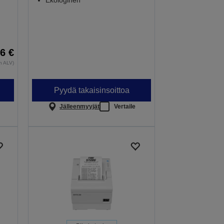
Ekologinen
6 €
an ALV)
Pyydä takaisinsoittoa
Jälleenmyyjät
Vertaile