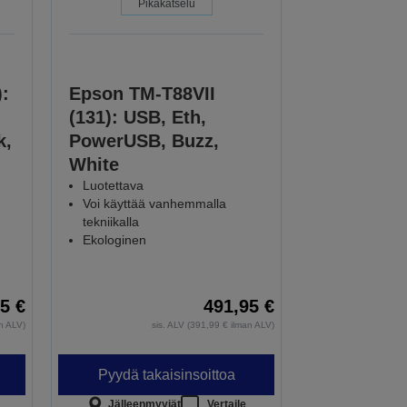
Pikakatselu
:
Epson TM-T88VII
(131): USB, Eth,
k,
PowerUSB, Buzz,
White
Luotettava
Voi käyttää vanhemmalla
tekniikalla
Ekologinen
5 €
491,95 €
an ALV)
sis. ALV (391,99 € ilman ALV)
Pyydä takaisinsoittoa
Jälleenmyyjät
Vertaile