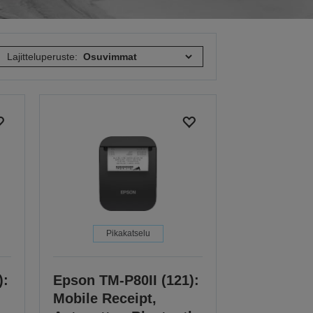
Lajitteluperuste:
Pikakatselu
):
Epson TM-P80II (121):
Mobile Receipt,