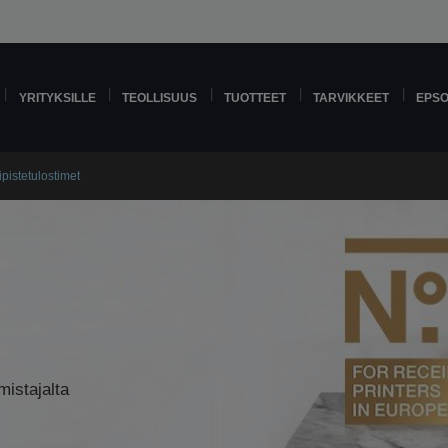
YRITYKSILLE
TEOLLISUUS
TUOTTEET
TARVIKKEET
EPS
pistetulostimet
mistajalta