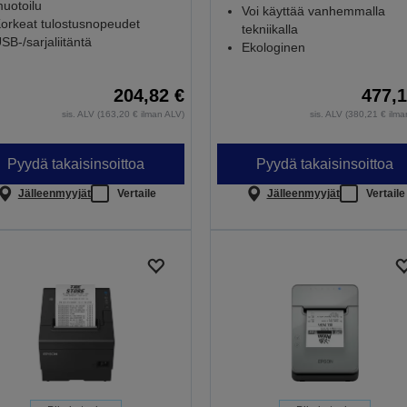
uotoilu
Voi käyttää vanhemmalla
orkeat tulostusnopeudet
tekniikalla
SB-/sarjaliitäntä
Ekologinen
204,82 €
477,1
sis. ALV (163,20 € ilman ALV)
sis. ALV (380,21 € ilm
Pyydä takaisinsoittoa
Pyydä takaisinsoittoa
Jälleenmyyjät
Vertaile
Jälleenmyyjät
Vertaile