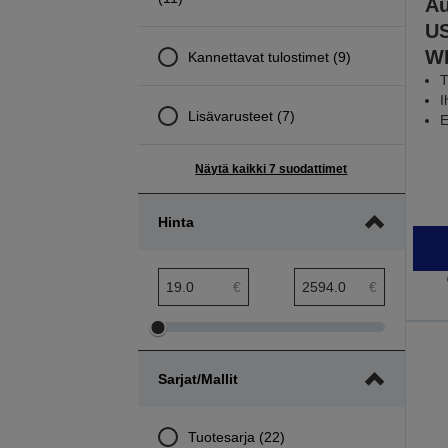
Au
US
W
Kannettavat tulostimet (9)
T
I
Lisävarusteet (7)
E
Näytä kaikki 7 suodattimet
Hinta
hinta pienin etäisyys
hinta suurin etäisyys
€
€
Säädä
Säädä
hinta
hinta
Sarjat/mallit
pienintä
suurinta
etäisyyttä
etäisyyttä
Tuotesarja (22)