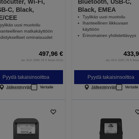
tocutter, Wi-Fi,
Bluetooth, USB-C,
B-C, Black,
Black, EMEA
E/CEE
Tyylikäs uusi muotoilu
Ihanteellinen liikkuvaan
yylikäs uusi muotoilu
käyttöön
hanteellinen matkakäyttöön
Erinomainen yhdistettävyys
distykselliset ominaisuudet
497,96 €
433,9
sis. ALV (396,78 € ilman ALV)
sis. ALV (345,78 € ilm
Pyydä takaisinsoittoa
Pyydä takaisinsoittoa
Jälleenmyyjät
Vertaile
Jälleenmyyjät
Vertaile