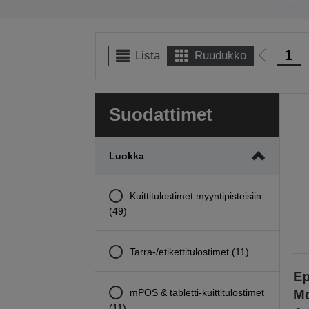
1
Lista
Ruudukko
Siirry
edellisel
sivulle
Suodattimet
Luokka
Kuittitulostimet myyntipisteisiin
(49)
Tarra-/etikettitulostimet (11)
Ep
mPOS & tabletti-kuittitulostimet
Mo
(11)