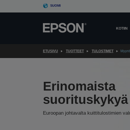
Skip
SUOMI
to
main
content
KOTIIN
ETUSIVU
TUOTTEET
TULOSTIMET
Myynti
Erinomaista
suorituskykyä
Euroopan johtavalta kuittitulostimien val