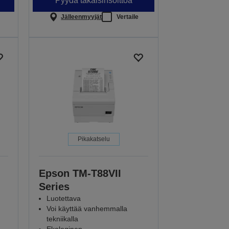
Pyydä takaisinsoittoa
Jälleenmyyjät
Vertaile
Pikakatselu
Epson TM-T88VII
Series
Luotettava
Voi käyttää vanhemmalla
tekniikalla