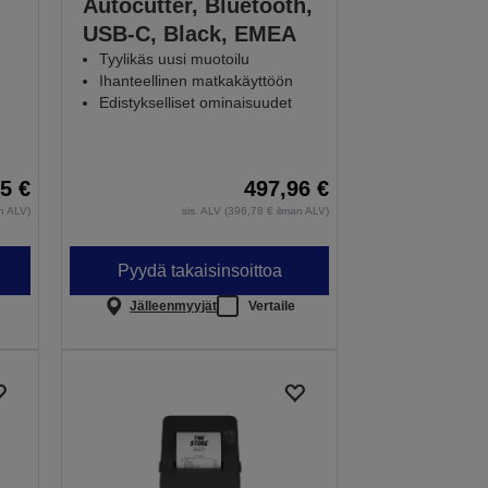
Autocutter, Bluetooth,
USB-C, Black, EMEA
Tyylikäs uusi muotoilu
Ihanteellinen matkakäyttöön
Edistykselliset ominaisuudet
5 €
497,96 €
an ALV)
sis. ALV (396,78 € ilman ALV)
Pyydä takaisinsoittoa
Jälleenmyyjät
Vertaile