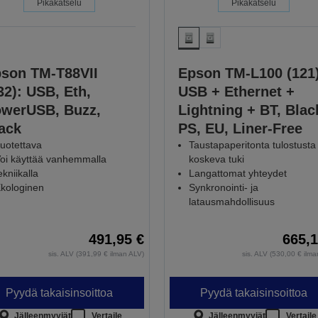
Pikakatselu
Pikakatselu
son TM-T88VII
Epson TM-L100 (121)
32): USB, Eth,
USB + Ethernet +
werUSB, Buzz,
Lightning + BT, Blac
ack
PS, EU, Liner-Free
uotettava
Taustapaperitonta tulostusta
oi käyttää vanhemmalla
koskeva tuki
ekniikalla
Langattomat yhteydet
kologinen
Synkronointi- ja
latausmahdollisuus
491,95 €
665,1
sis. ALV (391,99 € ilman ALV)
sis. ALV (530,00 € ilm
Pyydä takaisinsoittoa
Pyydä takaisinsoittoa
Jälleenmyyjät
Vertaile
Jälleenmyyjät
Vertaile