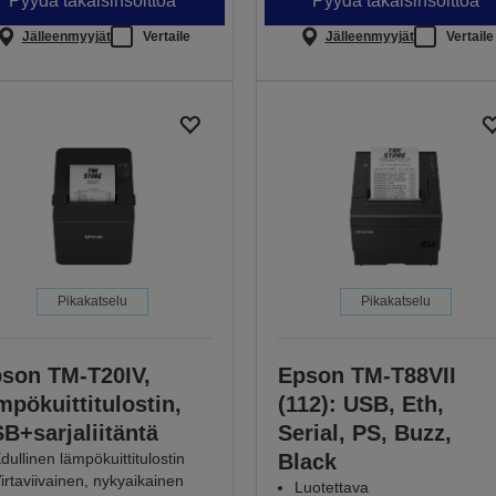
Pyydä takaisinsoittoa
Pyydä takaisinsoittoa
Jälleenmyyjät
Vertaile
Jälleenmyyjät
Vertaile
Pikakatselu
Pikakatselu
son TM-T20IV,
Epson TM-T88VII
mpökuittitulostin,
(112): USB, Eth,
B+sarjaliitäntä
Serial, PS, Buzz,
dullinen lämpökuittitulostin
Black
irtaviivainen, nykyaikainen
Luotettava