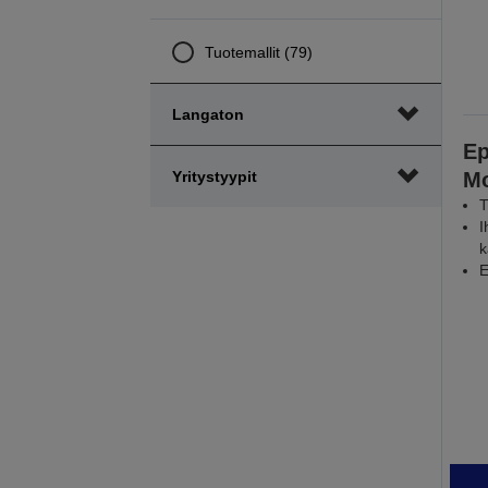
Tuotemallit (79)
Langaton
Ep
Yritystyypit
Mo
T
I
k
E