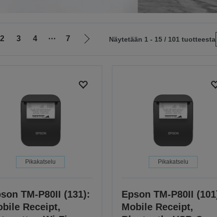
2
3
4
⋯
7
Näytetään 1 - 15 / 101 tuotteesta
Siirry
le
seuraavalle
sivulle
Pikakatselu
Pikakatselu
son TM-P80II (131):
Epson TM-P80II (101
bile Receipt,
Mobile Receipt,