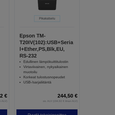
Pikakatselu
Epson TM-
T20IV(102):USB+Seria
l+Ether,PS,Blk,EU,
RS-232
Edullinen lämpökuittitulostin
Virtaviivainen, nykyaikainen
muotoilu
Korkeat tulostusnopeudet
USB-/sarjaliitäntä
2 €
244,50 €
an ALV)
sis. ALV (194,82 € ilman ALV)