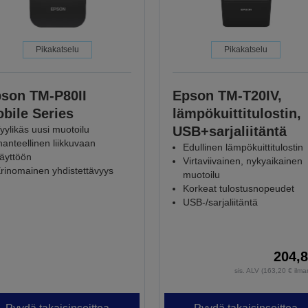
Pikakatselu
Pikakatselu
son TM-P80II
Epson TM-T20IV,
bile Series
lämpökuittitulostin,
yylikäs uusi muotoilu
USB+sarjaliitäntä
hanteellinen liikkuvaan
Edullinen lämpökuittitulostin
äyttöön
Virtaviivainen, nykyaikainen
rinomainen yhdistettävyys
muotoilu
Korkeat tulostusnopeudet
USB-/sarjaliitäntä
204,8
sis. ALV (163,20 € ilm