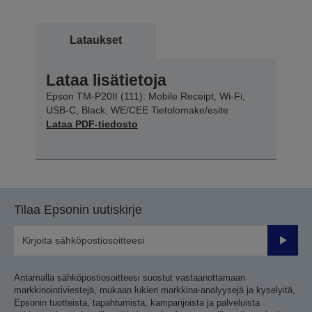
Lataukset
Lataa lisätietoja
Epson TM-P20II (111): Mobile Receipt, Wi-Fi,
USB-C, Black, WE/CEE Tietolomake/esite
Lataa PDF-tiedosto
Tilaa Epsonin uutiskirje
Lähetä
Antamalla sähköpostiosoitteesi suostut vastaanottamaan
markkinointiviestejä, mukaan lukien markkina-analyysejä ja kyselyitä,
Epsonin tuotteista, tapahtumista, kampanjoista ja palveluista