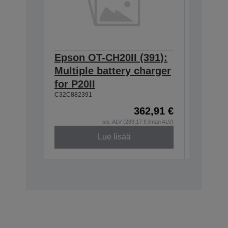
Epson OT-CH20II (391):
Epson 
Multiple battery charger
Single
for P20II
for OT
C32C882391
C32C8823
362,91 €
sis. ALV (289,17 € ilman ALV)
Lue lisää