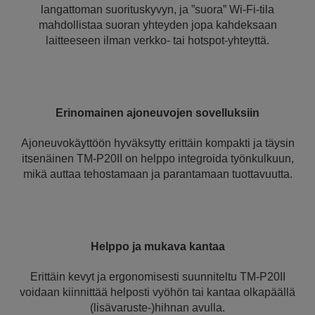
langattoman suorituskyvyn, ja ”suora” Wi-Fi-tila
mahdollistaa suoran yhteyden jopa kahdeksaan
laitteeseen ilman verkko- tai hotspot-yhteyttä.
Erinomainen ajoneuvojen sovelluksiin
Ajoneuvokäyttöön hyväksytty erittäin kompakti ja täysin
itsenäinen TM-P20II on helppo integroida työnkulkuun,
mikä auttaa tehostamaan ja parantamaan tuottavuutta.
Helppo ja mukava kantaa
Erittäin kevyt ja ergonomisesti suunniteltu TM-P20II
voidaan kiinnittää helposti vyöhön tai kantaa olkapäällä
(lisävaruste-)hihnan avulla.