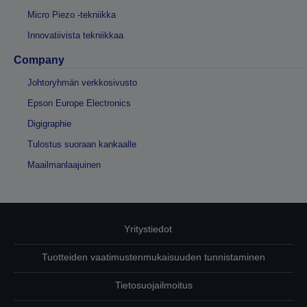
Micro Piezo -tekniikka
Innovatiivista tekniikkaa
Company
Johtoryhmän verkkosivusto
Epson Europe Electronics
Digigraphie
Tulostus suoraan kankaalle
Maailmanlaajuinen
Yritystiedot
Tuotteiden vaatimustenmukaisuuden tunnistaminen
Tietosuojailmoitus