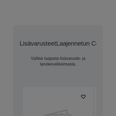
Lisävarusteet
Laajennetun CoverPlu
Valitse laajasta lisävaruste- ja
tarvikevalikoimasta.