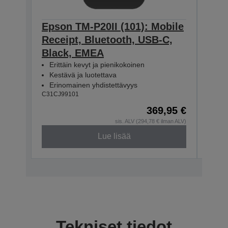
Epson TM-P20II (101): Mobile
Epso
Receipt, Bluetooth, USB-C,
Rece
Black, EMEA
WE/
Erittäin kevyt ja pienikokoinen
Erit
Kestävä ja luotettava
Kes
Erinomainen yhdistettävyys
Eri
C31CJ99101
C31CJ
369,95 €
sis. ALV (294,78 € ilman ALV)
Lue lisää
Tekniset tiedot