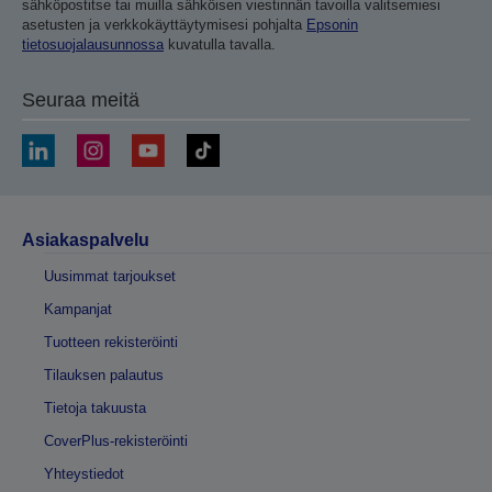
sähköpostitse tai muilla sähköisen viestinnän tavoilla valitsemiesi
asetusten ja verkkokäyttäytymisesi pohjalta
Epsonin
tietosuojalausunnossa
kuvatulla tavalla.
Seuraa meitä
Asiakaspalvelu
Uusimmat tarjoukset
Kampanjat
Tuotteen rekisteröinti
Tilauksen palautus
Tietoja takuusta
CoverPlus-rekisteröinti
Yhteystiedot