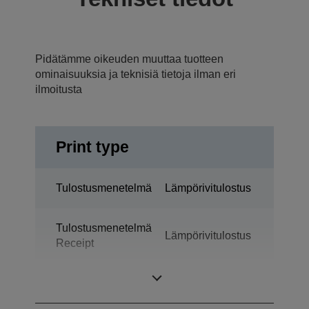
Pidätämme oikeuden muuttaa tuotteen
ominaisuuksia ja teknisiä tietoja ilman eri
ilmoitusta
Print type
Tulostusmenetelmä
Lämpörivitulostus
Tulostusmenetelmä
Lämpörivitulostus
Receipt
Tekniikka
Lämpötulostus