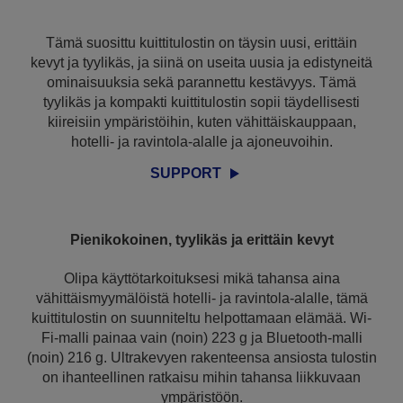
Tämä suosittu kuittitulostin on täysin uusi, erittäin
kevyt ja tyylikäs, ja siinä on useita uusia ja edistyneitä
ominaisuuksia sekä parannettu kestävyys. Tämä
tyylikäs ja kompakti kuittitulostin sopii täydellisesti
kiireisiin ympäristöihin, kuten vähittäiskauppaan,
hotelli- ja ravintola-alalle ja ajoneuvoihin.
SUPPORT
Pienikokoinen, tyylikäs ja erittäin kevyt
Olipa käyttötarkoituksesi mikä tahansa aina
vähittäismyymälöistä hotelli- ja ravintola-alalle, tämä
kuittitulostin on suunniteltu helpottamaan elämää. Wi-
Fi-malli painaa vain (noin) 223 g ja Bluetooth-malli
(noin) 216 g. Ultrakevyen rakenteensa ansiosta tulostin
on ihanteellinen ratkaisu mihin tahansa liikkuvaan
ympäristöön.