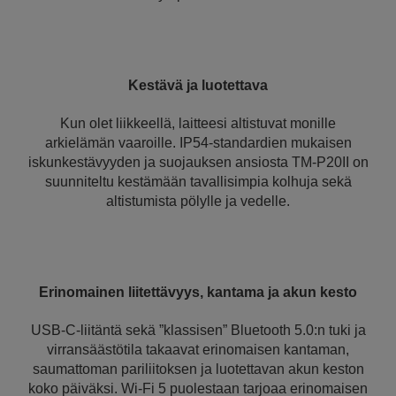
Kestävä ja luotettava
Kun olet liikkeellä, laitteesi altistuvat monille
arkielämän vaaroille. IP54-standardien mukaisen
iskunkestävyyden ja suojauksen ansiosta TM-P20II on
suunniteltu kestämään tavallisimpia kolhuja sekä
altistumista pölylle ja vedelle.
Erinomainen liitettävyys, kantama ja akun kesto
USB-C-liitäntä sekä ”klassisen” Bluetooth 5.0:n tuki ja
virransäästötila takaavat erinomaisen kantaman,
saumattoman pariliitoksen ja luotettavan akun keston
koko päiväksi. Wi-Fi 5 puolestaan tarjoaa erinomaisen