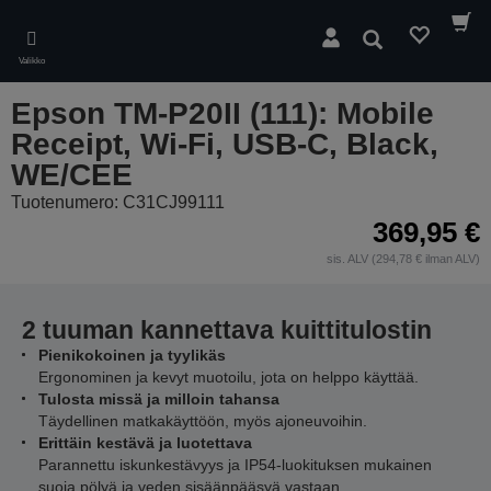
Skip
to
Hae
main
Valikko
content
Epson TM-P20II (111): Mobile
Receipt, Wi-Fi, USB-C, Black,
WE/CEE
Tuotenumero: C31CJ99111
369,95 €
sis. ALV (294,78 € ilman ALV)
2 tuuman kannettava kuittitulostin
Pienikokoinen ja tyylikäs
Ergonominen ja kevyt muotoilu, jota on helppo käyttää.
Tulosta missä ja milloin tahansa
Täydellinen matkakäyttöön, myös ajoneuvoihin.
Erittäin kestävä ja luotettava
Parannettu iskunkestävyys ja IP54-luokituksen mukainen
suoja pölyä ja veden sisäänpääsyä vastaan.