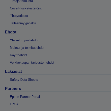
Tietoja takuusta
CoverPlus-rekisteröinti
Yhteystiedot
Jälleenmyyjähaku
Ehdot
Yleiset myyntiehdot
Maksu- ja toimitusehdot
Käyttöehdot
Verkkokaupan tarjousten ehdot
Lakiasiat
Safety Data Sheets
Partners
Epson Partner Portal
LPGA