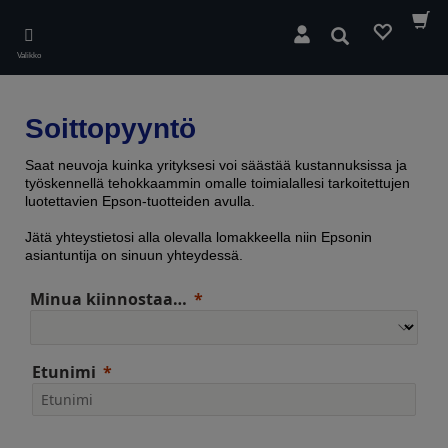
Skip
to
Hae
main
Valikko
content
Soittopyyntö
Saat neuvoja kuinka yrityksesi voi säästää kustannuksissa ja
työskennellä tehokkaammin omalle toimialallesi tarkoitettujen
luotettavien Epson-tuotteiden avulla.
Jätä yhteystietosi alla olevalla lomakkeella niin Epsonin
asiantuntija on sinuun yhteydessä.
Minua kiinnostaa…
Etunimi