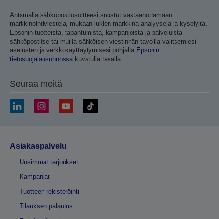
Antamalla sähköpostiosoitteesi suostut vastaanottamaan
markkinointiviestejä, mukaan lukien markkina-analyysejä ja kyselyitä,
Epsonin tuotteista, tapahtumista, kampanjoista ja palveluista
sähköpostitse tai muilla sähköisen viestinnän tavoilla valitsemiesi
asetusten ja verkkokäyttäytymisesi pohjalta
Epsonin
tietosuojalausunnossa
kuvatulla tavalla.
Seuraa meitä
Asiakaspalvelu
Uusimmat tarjoukset
Kampanjat
Tuotteen rekisteröinti
Tilauksen palautus