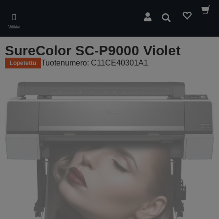
Skip
to
Hae
main
Valikko
content
SureColor SC-P9000 Violet
Tuotenumero: C11CE40301A1
Lopetettu