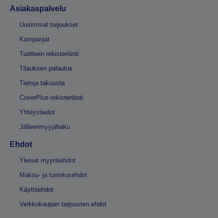
Asiakaspalvelu
Uusimmat tarjoukset
Kampanjat
Tuotteen rekisteröinti
Tilauksen palautus
Tietoja takuusta
CoverPlus-rekisteröinti
Yhteystiedot
Jälleenmyyjähaku
Ehdot
Yleiset myyntiehdot
Maksu- ja toimitusehdot
Käyttöehdot
Verkkokaupan tarjousten ehdot