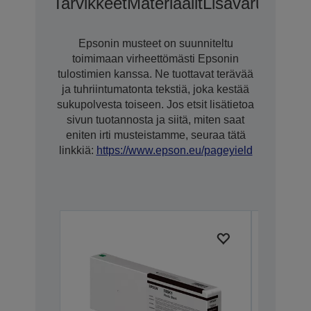
Tarvikkeet
Materiaalit
Lisävarusteet
L
Epsonin musteet on suunniteltu
toimimaan virheettömästi Epsonin
tulostimien kanssa. Ne tuottavat terävää
ja tuhriintumatonta tekstiä, joka kestää
sukupolvesta toiseen. Jos etsit lisätietoa
sivun tuotannosta ja siitä, miten saat
eniten irti musteistamme, seuraa tätä
linkkiä:
https://www.epson.eu/pageyield