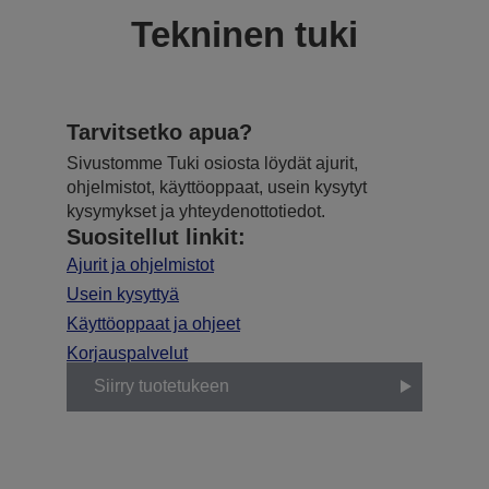
Tekninen tuki
Tarvitsetko apua?
Sivustomme Tuki osiosta löydät ajurit,
ohjelmistot, käyttöoppaat, usein kysytyt
kysymykset ja yhteydenottotiedot.
Suositellut linkit:
Ajurit ja ohjelmistot
Usein kysyttyä
Käyttöoppaat ja ohjeet
Korjauspalvelut
Siirry tuotetukeen