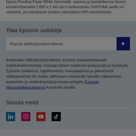
Epson Proofing Paper White Semimatte -paperia ja tulostettaessa Epson-
tulostinohjaimella 2 880 x 1 440 dpi:n tarkkuudella. PANTONE-peitto voi
vaihdella, jos tulostetaan muiden valmistajien RIP-ohjelmistoilla.
Tilaa Epsonin uutiskirje
Lähetä
Antamalla sähköpostiosoitteesi suostut vastaanottamaan
markkinointiviestejä, mukaan lukien markkina-analyysejä ja kyselyitä,
Epsonin tuotteista, tapahtumista, kampanjoista ja palveluista
sähköpostitse tai muilla sähköisen viestinnän tavoilla valitsemiesi
asetusten ja verkkokäyttäytymisesi pohjalta
Epsonin
tietosuojalausunnossa
kuvatulla tavalla.
Seuraa meitä