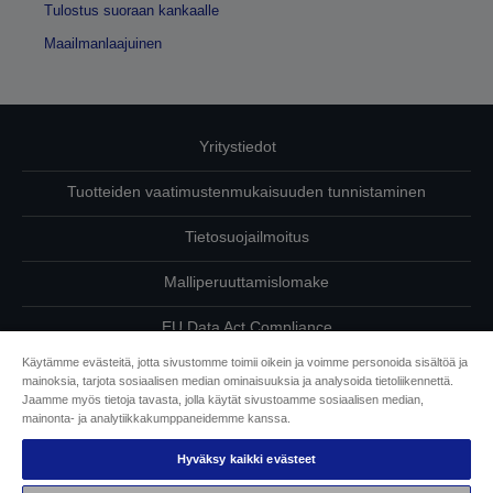
Tulostus suoraan kankaalle
Maailmanlaajuinen
Yritystiedot
Tuotteiden vaatimustenmukaisuuden tunnistaminen
Tietosuojailmoitus
Malliperuuttamislomake
EU Data Act Compliance
Käytämme evästeitä, jotta sivustomme toimii oikein ja voimme personoida sisältöä ja
Ota meihin yhteyttä omista tiedoistasi
mainoksia, tarjota sosiaalisen median ominaisuuksia ja analysoida tietoliikennettä.
Jaamme myös tietoja tavasta, jolla käytät sivustoamme sosiaalisen median,
Tietoa evästeistä
mainonta- ja analytiikkakumppaneidemme kanssa.
Hyväksy kaikki evästeet
Epson on sitoutunut saavutettavuuteen