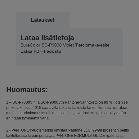
Lataukset
Lataa lisätietoja
SureColor SC-P9000 Violet Tietolomake/esite
Lataa PDF-tiedosto
Huomautus:
1 – SC-P7000V:n ja SC-P9000V:n Pantone-värintoisto on 99 %, joten se
on kesäkuussa 2015 saatavilla olleista laitteista tarkin, kun sitä verrataan
muihin suurkokomustesuihkutulostimiin ja vedostimiin, joissa käytetään
enintään kymmentä väriä.
2 - PANTONE®-tuotemerkin omistaa Pantone LLC. 99/98 prosentin peitto
käytettäessä täysin peittävää PANTONE FORMULA GUIDE -palettia ja