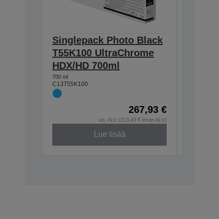
Singlepack Photo Black
Single
T55K100 UltraChrome
T55K4
HDX/HD 700ml
HDX/H
700 ml
700 ml
C13T55K100
C13T55K4
267,93 €
sis. ALV (213,49 € ilman ALV)
Lue lisää