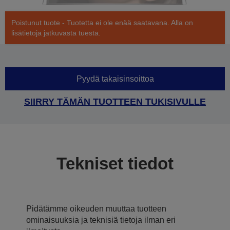
Poistunut tuote - Tuotetta ei ole enää saatavana. Alla on
lisätietoja jatkuvasta tuesta.
Pyydä takaisinsoittoa
SIIRRY TÄMÄN TUOTTEEN TUKISIVULLE
Tekniset tiedot
Pidätämme oikeuden muuttaa tuotteen
ominaisuuksia ja teknisiä tietoja ilman eri