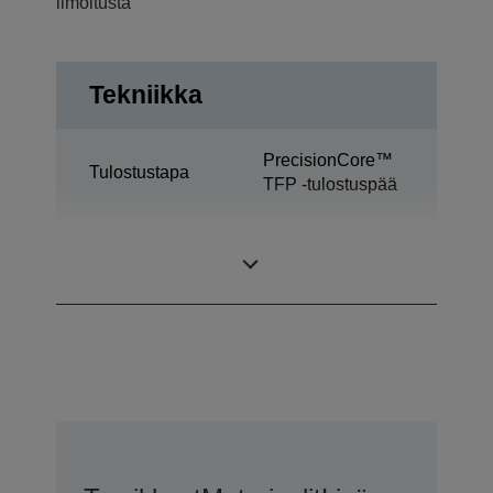
ilmoitusta
Tekniikka
PrecisionCore™
Tulostustapa
TFP -tulostuspää
Ultrachrome®
Mustetekniikka
HDX