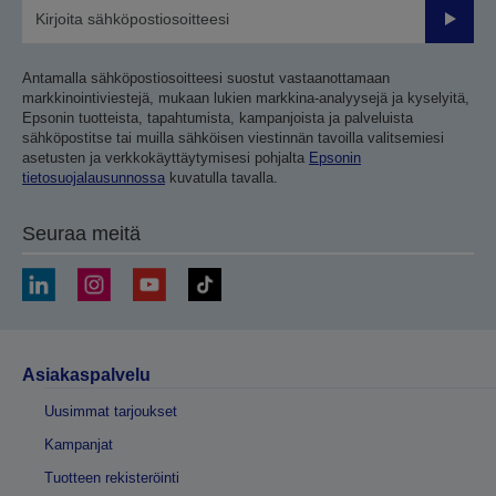
Lähetä
Antamalla sähköpostiosoitteesi suostut vastaanottamaan
markkinointiviestejä, mukaan lukien markkina-analyysejä ja kyselyitä,
Epsonin tuotteista, tapahtumista, kampanjoista ja palveluista
sähköpostitse tai muilla sähköisen viestinnän tavoilla valitsemiesi
asetusten ja verkkokäyttäytymisesi pohjalta
Epsonin
tietosuojalausunnossa
kuvatulla tavalla.
Seuraa meitä
Asiakaspalvelu
Uusimmat tarjoukset
Kampanjat
Tuotteen rekisteröinti