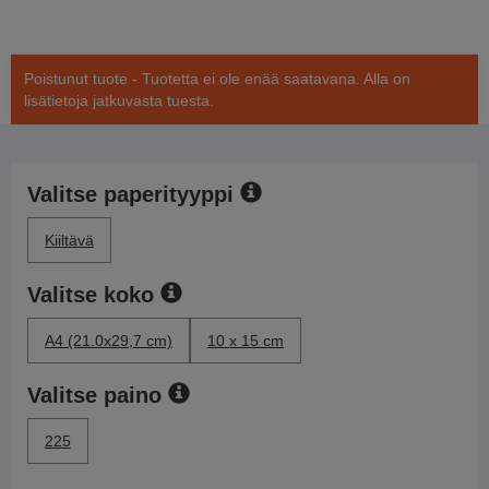
Poistunut tuote - Tuotetta ei ole enää saatavana. Alla on
lisätietoja jatkuvasta tuesta.
Valitse paperityyppi
Kiiltävä
Valitse koko
A4 (21.0x29,7 cm)
10 x 15 cm
Valitse paino
225