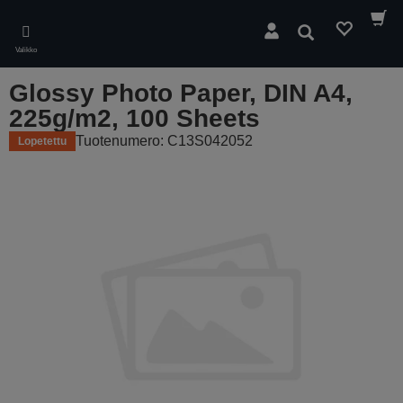
Skip
to
Hae
main
Valikko
content
Glossy Photo Paper, DIN A4,
225g/m2, 100 Sheets
Tuotenumero: C13S042052
Lopetettu