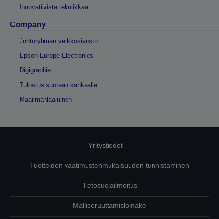
Innovatiivista tekniikkaa
Company
Johtoryhmän verkkosivusto
Epson Europe Electronics
Digigraphie
Tulostus suoraan kankaalle
Maailmanlaajuinen
Yritystiedot
Tuotteiden vaatimustenmukaisuuden tunnistaminen
Tietosuojailmoitus
Malliperuuttamislomake