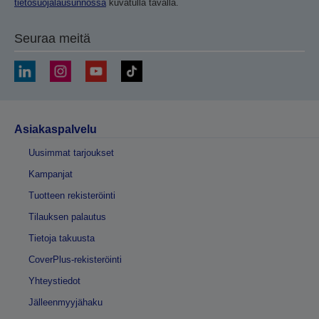
tietosuojalausunnossa
kuvatulla tavalla.
Seuraa meitä
Asiakaspalvelu
Uusimmat tarjoukset
Kampanjat
Tuotteen rekisteröinti
Tilauksen palautus
Tietoja takuusta
CoverPlus-rekisteröinti
Yhteystiedot
Jälleenmyyjähaku