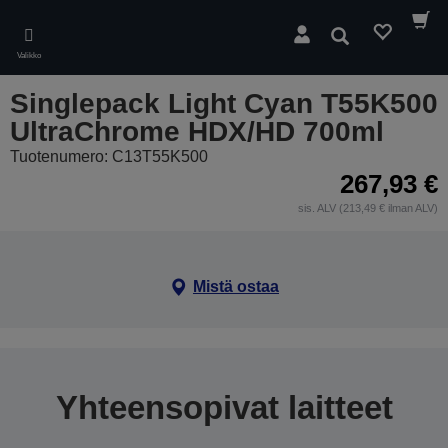
Skip
to
Hae
main
Valikko
content
Singlepack Light Cyan T55K500
UltraChrome HDX/HD 700ml
Tuotenumero: C13T55K500
267,93 €
sis. ALV (213,49 € ilman ALV)
Mistä ostaa
Yhteensopivat laitteet