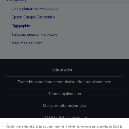
Johtoryhmän verkkosivusto
Epson Europe Electronics
Digigraphie
Tulostus suoraan kankaalle
Maailmanlaajuinen
Yritystiedot
Tuotteiden vaatimustenmukaisuuden tunnistaminen
Tietosuojailmoitus
Malliperuuttamislomake
EU Data Act Compliance
Käytämme evästeitä, jotta sivustomme toimii oikein ja voimme personoida sisältöä ja