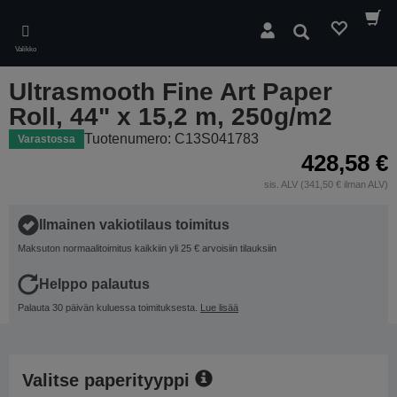
Skip
to
Hae
main
Valikko
content
Ultrasmooth Fine Art Paper
Roll, 44" x 15,2 m, 250g/m2
Tuotenumero: C13S041783
Varastossa
428,58 €
sis. ALV (341,50 € ilman ALV)
Ilmainen vakiotilaus toimitus
Maksuton normaalitoimitus kaikkiin yli 25 € arvoisiin tilauksiin
Helppo palautus
Palauta 30 päivän kuluessa toimituksesta.
Lue lisää
Valitse paperityyppi