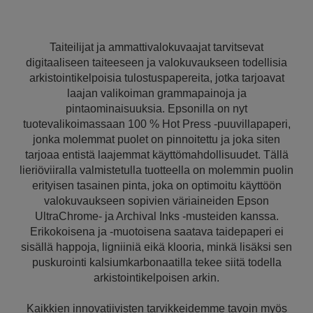
Taiteilijat ja ammattivalokuvaajat tarvitsevat
digitaaliseen taiteeseen ja valokuvaukseen todellisia
arkistointikelpoisia tulostuspapereita, jotka tarjoavat
laajan valikoiman grammapainoja ja
pintaominaisuuksia. Epsonilla on nyt
tuotevalikoimassaan 100 % Hot Press -puuvillapaperi,
jonka molemmat puolet on pinnoitettu ja joka siten
tarjoaa entistä laajemmat käyttömahdollisuudet. Tällä
lieriöviiralla valmistetulla tuotteella on molemmin puolin
erityisen tasainen pinta, joka on optimoitu käyttöön
valokuvaukseen sopivien väriaineiden Epson
UltraChrome- ja Archival Inks -musteiden kanssa.
Erikokoisena ja -muotoisena saatava taidepaperi ei
sisällä happoja, ligniiniä eikä klooria, minkä lisäksi sen
puskurointi kalsiumkarbonaatilla tekee siitä todella
arkistointikelpoisen arkin.
Kaikkien innovatiivisten tarvikkeidemme tavoin myös