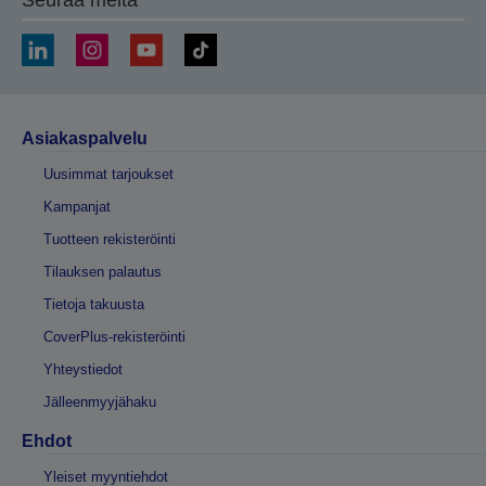
Seuraa meitä
Asiakaspalvelu
Uusimmat tarjoukset
Kampanjat
Tuotteen rekisteröinti
Tilauksen palautus
Tietoja takuusta
CoverPlus-rekisteröinti
Yhteystiedot
Jälleenmyyjähaku
Ehdot
Yleiset myyntiehdot