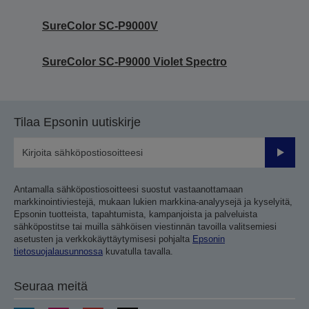
SureColor SC-P9000V
SureColor SC-P9000 Violet Spectro
Tilaa Epsonin uutiskirje
Lähetä
Antamalla sähköpostiosoitteesi suostut vastaanottamaan
markkinointiviestejä, mukaan lukien markkina-analyysejä ja kyselyitä,
Epsonin tuotteista, tapahtumista, kampanjoista ja palveluista
sähköpostitse tai muilla sähköisen viestinnän tavoilla valitsemiesi
asetusten ja verkkokäyttäytymisesi pohjalta
Epsonin
tietosuojalausunnossa
kuvatulla tavalla.
Seuraa meitä