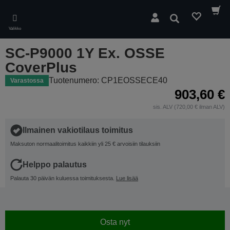
Skip
to
Hae
main
Valikko
content
SC-P9000 1Y Ex. OSSE
CoverPlus
Tuotenumero: CP1EOSSECE40
Varastossa
903,60 €
sis. ALV (720,00 € ilman ALV)
Ilmainen vakiotilaus toimitus
Maksuton normaalitoimitus kaikkiin yli 25 € arvoisiin tilauksiin
Helppo palautus
Palauta 30 päivän kuluessa toimituksesta.
Lue lisää
Osta nyt