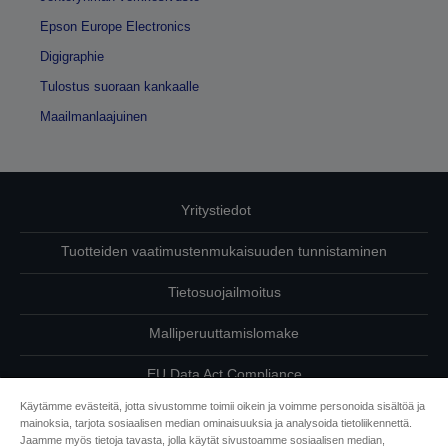
Epson Europe Electronics
Digigraphie
Tulostus suoraan kankaalle
Maailmanlaajuinen
Yritystiedot
Tuotteiden vaatimustenmukaisuuden tunnistaminen
Tietosuojailmoitus
Malliperuuttamislomake
EU Data Act Compliance
Käytämme evästeitä, jotta sivustomme toimii oikein ja voimme personoida sisältöä ja
Ota meihin yhteyttä omista tiedoistasi
mainoksia, tarjota sosiaalisen median ominaisuuksia ja analysoida tietoliikennettä.
Jaamme myös tietoja tavasta, jolla käytät sivustoamme sosiaalisen median,