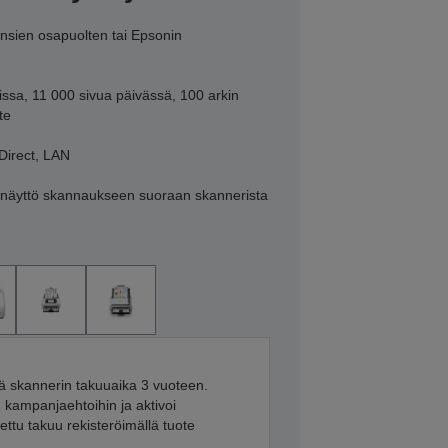
ansien osapuolten tai Epsonin
issa, 11 000 sivua päivässä, 100 arkin
te
Direct, LAN
näyttö skannaukseen suoraan skannerista
ä skannerin takuuaika 3 vuoteen.
 kampanjaehtoihin ja aktivoi
ettu takuu rekisteröimällä tuote