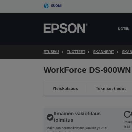
Skip
SUOMI
to
main
content
KOTIIN
ETUSIVU
TUOTTEET
SKANNERIT
SKAN
WorkForce DS-900WN
Yleiskatsaus
Tekniset tiedot
Ilmainen vakiotilaus
toimitus
Palau
lisää
Maksuton normaalitoimitus kaikkiin yli 25 €