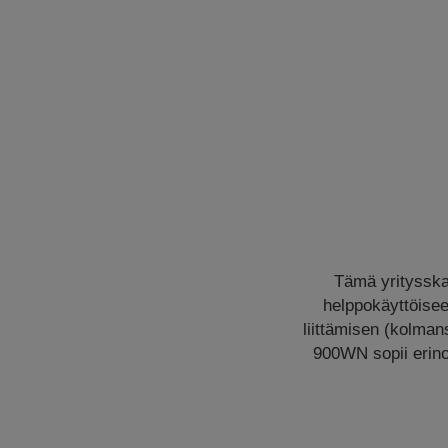
Tämä yritysskan
helppokäyttöise
liittämisen (kolman
900WN sopii erinom