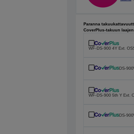
Paranna takuukattavuuttas
CoverPlus-takuun laaje
WF-DS-900 4Y Ext. OS
DS-900
WF-DS-900 5th Y Ext. 
DS-900