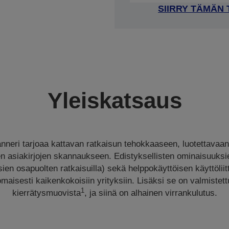
SIIRRY TÄMÄN
Yleiskatsaus
neri tarjoaa kattavan ratkaisun tehokkaaseen, luotettavaan,
en asiakirjojen skannaukseen. Edistyksellisten ominaisuuks
sien osapuolten ratkaisuilla) sekä helppokäyttöisen käyttöli
aisesti kaikenkokoisiin yrityksiin. Lisäksi se on valmistett
1
kierrätysmuovista
, ja siinä on alhainen virrankulutus.