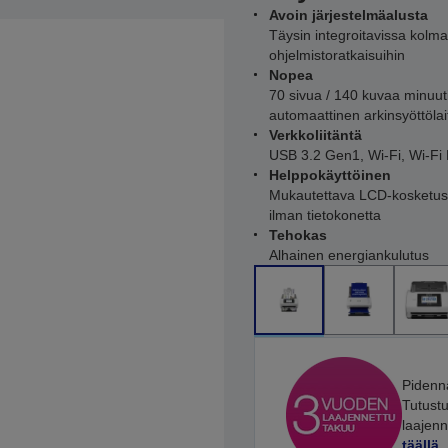
Avoin järjestelmäalusta
Täysin integroitavissa kolm
ohjelmistoratkaisuihin
Nopea
70 sivua / 140 kuvaa minuut
automaattinen arkinsyöttölai
Verkkoliitäntä
USB 3.2 Gen1, Wi-Fi, Wi-Fi 
Helppokäyttöinen
Mukautettava LCD-kosketus
ilman tietokonetta
Tehokas
Alhainen energiankulutus
Pidenn
Tutustu
laajenn
täällä
.