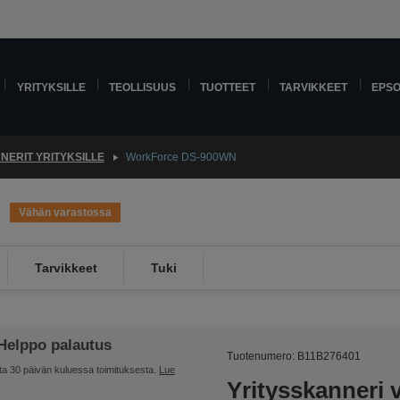
YRITYKSILLE
TEOLLISUUS
TUOTTEET
TARVIKKEET
EPS
NERIT YRITYKSILLE
WorkForce DS-900WN
Vähän varastossa
Tarvikkeet
Tuki
Helppo palautus
Tuotenumero: B11B276401
ta 30 päivän kuluessa toimituksesta.
Lue
Yritysskanneri 