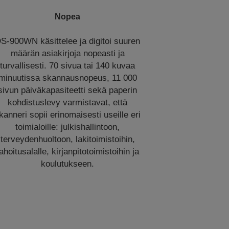
Nopea
S-900WN käsittelee ja digitoi suuren
määrän asiakirjoja nopeasti ja
turvallisesti. 70 sivua tai 140 kuvaa
minuutissa skannausnopeus, 11 000
sivun päiväkapasiteetti sekä paperin
kohdistuslevy varmistavat, että
kanneri sopii erinomaisesti useille eri
toimialoille: julkishallintoon,
terveydenhuoltoon, lakitoimistoihin,
ahoitusalalle, kirjanpitotoimistoihin ja
koulutukseen.