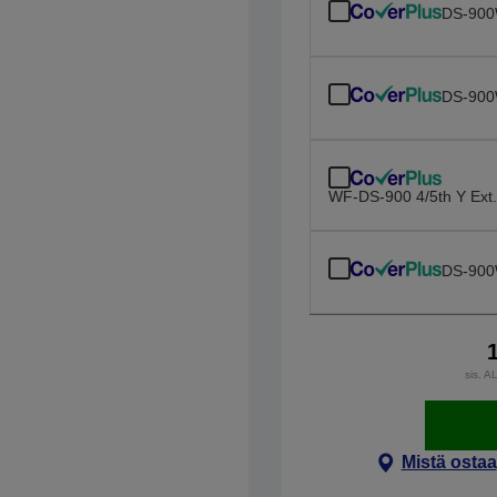
DS-900
DS-900
WF-DS-900 4/5th Y Ext
DS-900
sis. A
Mistä ostaa