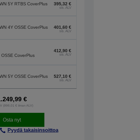
WN 5Y RTBS CoverPlus
395,32 €
sis. ALV
WN 4Y OSSE CoverPlus
401,60 €
sis. ALV
412,90 €
sis. ALV
. OSSE CoverPlus
WN 5Y OSSE CoverPlus
527,10 €
sis. ALV
1.249,99 €
LV (996,01 € ilman ALV)
Osta nyt
Pyydä takaisinsoittoa