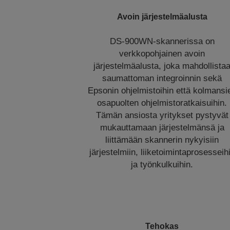
Avoin järjestelmäalusta
DS-900WN-skannerissa on
verkkopohjainen avoin
järjestelmäalusta, joka mahdollista
saumattoman integroinnin sekä
Epsonin ohjelmistoihin että kolmansi
osapuolten ohjelmistoratkaisuihin.
Tämän ansiosta yritykset pystyvät
mukauttamaan järjestelmänsä ja
liittämään skannerin nykyisiin
järjestelmiin, liiketoimintaprosesseih
ja työnkulkuihin.
Tehokas