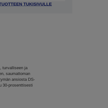
 TUOTTEEN TUKISIVULLE
 turvalliseen ja
ien, saumattoman
ittymän ansiosta DS-
u 30-prosenttisesti