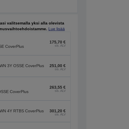
i valitsemalla yksi alla olevista
nnusvaihtoehdoistamme.
Lue lisää
175,70 €
sis. ALV
SE CoverPlus
WN 3Y OSSE CoverPlus
251,00 €
sis. ALV
263,55 €
sis. ALV
OSSE CoverPlus
WN 4Y RTBS CoverPlus
301,20 €
sis. ALV