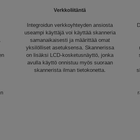
Verkkoliitäntä
Integroidun verkkoyhteyden ansiosta
D
useampi käyttäjä voi käyttää skanneria
a
samanaikaisesti ja määrittää omat
yksilölliset asetuksensa. Skannerissa
en
on lisäksi LCD-kosketusnäyttö, jonka
avulla käyttö onnistuu myös suoraan
skannerista ilman tietokonetta.
s
in
r