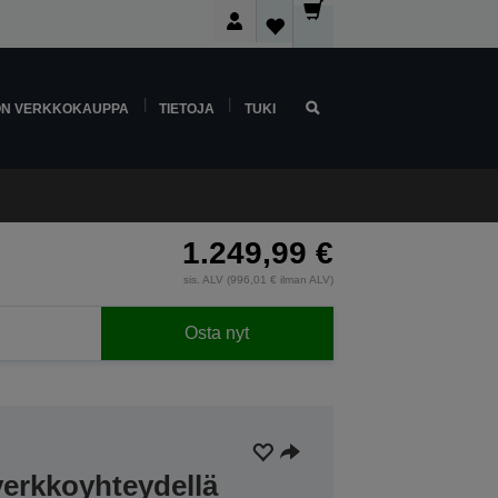
ON VERKKOKAUPPA
TIETOJA
TUKI
1.249,99 €
sis. ALV (996,01 € ilman ALV)
Osta nyt
verkkoyhteydellä