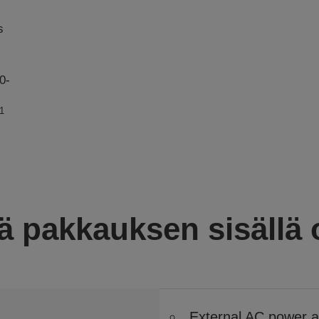
s
0-
1
ä pakkauksen sisällä
External AC power a