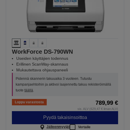
WorkForce DS-790WN
Useiden käyttäjien todennus
Erillinen ScanWay-skannaus
Mukautettava ohjauspaneeli
Pidennä skannerin takuuaika 3 vuoteen. Tutustu
kampanjaehtoihin ja aktivoi laajennettu takuu rekisteröimällä
tuote
täällä
.
789,99 €
Loppu varastosta
sis. ALV (629,47 € ilman ALV)
Pyydä takaisinsoittoa
Jälleenmyyjät
Vertaile