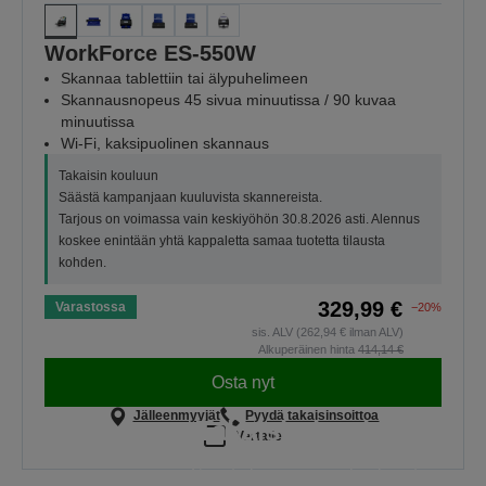
WorkForce ES-550W
Skannaa tablettiin tai älypuhelimeen
Skannausnopeus 45 sivua minuutissa / 90 kuvaa
minuutissa
Wi-Fi, kaksipuolinen skannaus
Takaisin kouluun
Säästä kampanjaan kuuluvista skannereista.
Tarjous on voimassa vain keskiyöhön 30.8.2026 asti. Alennus
koskee enintään yhtä kappaletta samaa tuotetta tilausta
kohden.
329,99 €
Varastossa
−20%
sis. ALV (262,94 € ilman ALV)
Alkuperäinen hinta
414,14 €
Osta nyt
Jälleenmyyjät
Pyydä takaisinsoittoa
Takaisin kouluun
Vertaile
Säästä kampanjaan kuuluvista