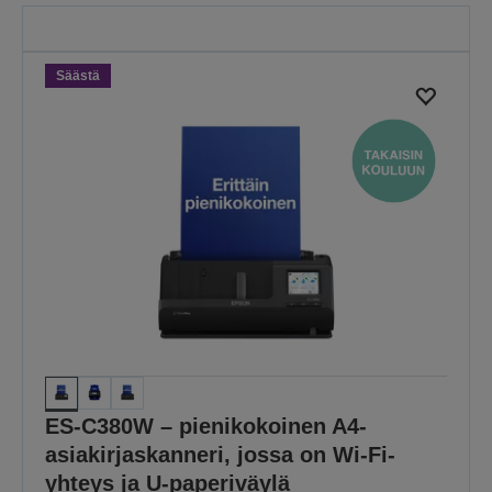
skannereista. Tarjous on
voimassa vain keskiyöhön
30.8.2026 asti.
Säästä
KATSO KAIKKI
TARJOUKSET
ES-C380W – pienikokoinen A4-
asiakirjaskanneri, jossa on Wi-Fi-
yhteys ja U-paperiväylä