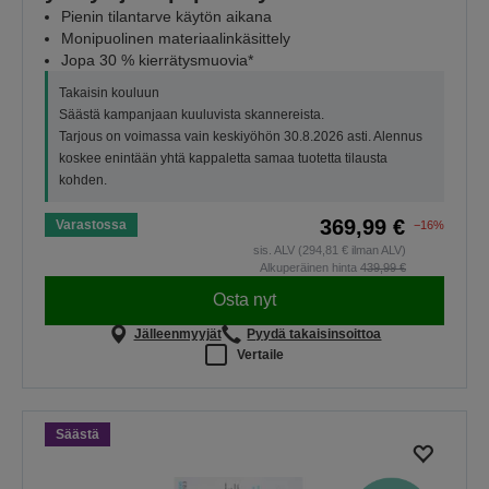
Pienin tilantarve käytön aikana
Monipuolinen materiaalinkäsittely
Jopa 30 % kierrätysmuovia*
Takaisin kouluun
Säästä kampanjaan kuuluvista skannereista.
Tarjous on voimassa vain keskiyöhön 30.8.2026 asti. Alennus
koskee enintään yhtä kappaletta samaa tuotetta tilausta
kohden.
369,99 €
Varastossa
−16%
sis. ALV (294,81 € ilman ALV)
Alkuperäinen hinta
439,99 €
Osta nyt
Jälleenmyyjät
Pyydä takaisinsoittoa
Vertaile
Säästä