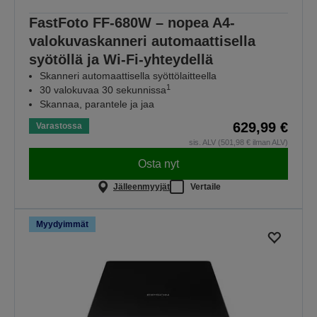
FastFoto FF-680W – nopea A4-
valokuvaskanneri automaattisella
syötöllä ja Wi-Fi-yhteydellä
Skanneri automaattisella syöttölaitteella
1
30 valokuvaa 30 sekunnissa
Skannaa, parantele ja jaa
629,99 €
Varastossa
sis. ALV (501,98 € ilman ALV)
Osta nyt
Jälleenmyyjät
Vertaile
Myydyimmät