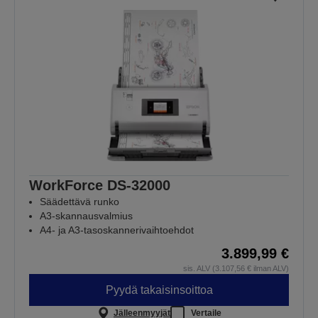
WorkForce DS-32000
Säädettävä runko
A3-skannausvalmius
A4- ja A3-tasoskannerivaihtoehdot
3.899,99 €
sis. ALV (3.107,56 € ilman ALV)
Pyydä takaisinsoittoa
Jälleenmyyjät
Vertaile