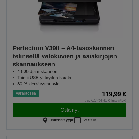
Perfection V39II – A4-tasoskanneri
telineellä valokuvien ja asiakirjojen
skannaukseen
4 800 dpi:n skanneri
Toimii USB-yhteyden kautta
30 % kierrätysmuovia
119,99 €
Varastossa
sis. ALV (95,61 € ilman ALV)
Osta nyt
Jälleenmyyjät
Vertaile