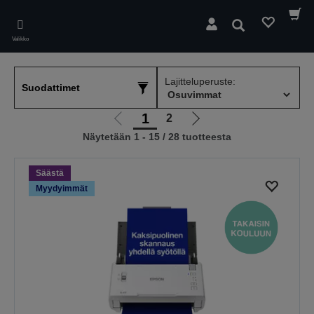
Skip
to
Hae
main
Valikko
content
Lajitteluperuste:
Suodattimet
1
2
Siirry
Siirry
Näytetään 1 - 15 / 28 tuotteesta
edelliselle
seuraavalle
sivulle
sivulle
Säästä
Myydyimmät