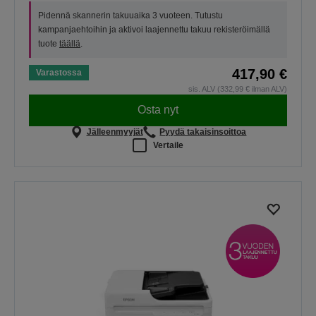
Pidennä skannerin takuuaika 3 vuoteen. Tutustu
kampanjaehtoihin ja aktivoi laajennettu takuu rekisteröimällä
tuote
täällä
.
417,90 €
Varastossa
sis. ALV (332,99 € ilman ALV)
Osta nyt
Jälleenmyyjät
Pyydä takaisinsoittoa
Vertaile