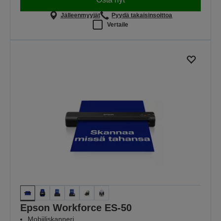
Jälleenmyyjät
Pyydä takaisinsoittoa
Vertaile
Epson Workforce ES-50
Mobiiliskanneri