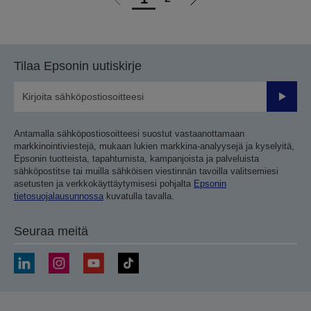
Siirry
Siirry
edelliselle
seuraavalle
sivulle
sivulle
Tilaa Epsonin uutiskirje
Lähetä
Antamalla sähköpostiosoitteesi suostut vastaanottamaan
markkinointiviestejä, mukaan lukien markkina-analyysejä ja kyselyitä,
Epsonin tuotteista, tapahtumista, kampanjoista ja palveluista
sähköpostitse tai muilla sähköisen viestinnän tavoilla valitsemiesi
asetusten ja verkkokäyttäytymisesi pohjalta
Epsonin
tietosuojalausunnossa
kuvatulla tavalla.
Seuraa meitä