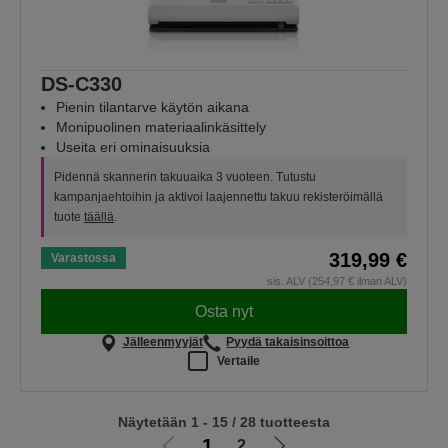
DS-C330
Pienin tilantarve käytön aikana
Monipuolinen materiaalinkäsittely
Useita eri ominaisuuksia
Pidennä skannerin takuuaika 3 vuoteen. Tutustu
kampanjaehtoihin ja aktivoi laajennettu takuu rekisteröimällä
tuote
täällä
.
319,99 €
Varastossa
sis. ALV (254,97 € ilman ALV)
Osta nyt
Jälleenmyyjät
Pyydä takaisinsoittoa
Vertaile
Näytetään 1 - 15 / 28 tuotteesta
1
2