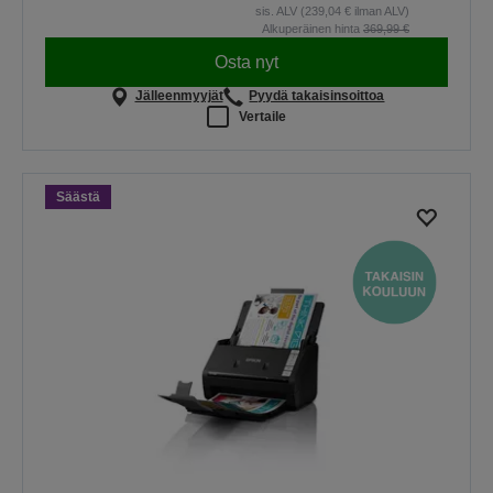
sis. ALV (239,04 € ilman ALV)
Alkuperäinen hinta
369,99 €
Osta nyt
Jälleenmyyjät
Pyydä takaisinsoittoa
Vertaile
Säästä