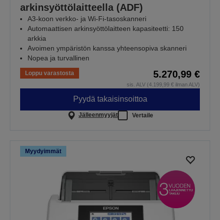
arkinsyöttölaitteella (ADF)
A3-koon verkko- ja Wi-Fi-tasoskanneri
Automaattisen arkinsyöttölaitteen kapasiteetti: 150
arkkia
Avoimen ympäristön kanssa yhteensopiva skanneri
Nopea ja turvallinen
5.270,99 €
Loppu varastosta
sis. ALV (4.199,99 € ilman ALV)
Pyydä takaisinsoittoa
Jälleenmyyjät
Vertaile
Myydyimmät