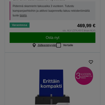
Pidennä skannerin takuuaika 3 vuoteen. Tutustu
kampanjaehtoihin ja aktivoi laajennettu takuu rekisteröimällä
tuote
täällä
.
469,99 €
Varastossa
sis. ALV (374,49 € ilman ALV)
Osta nyt
Jälleenmyyjät
Vertaile