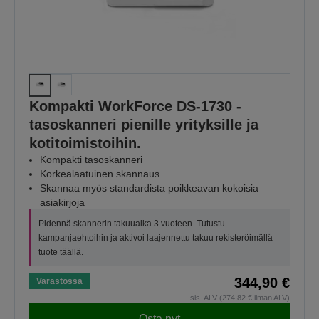
Kompakti WorkForce DS-1730 -
tasoskanneri pienille yrityksille ja
kotitoimistoihin.
Kompakti tasoskanneri
Korkealaatuinen skannaus
Skannaa myös standardista poikkeavan kokoisia
asiakirjoja
Pidennä skannerin takuuaika 3 vuoteen. Tutustu
kampanjaehtoihin ja aktivoi laajennettu takuu rekisteröimällä
tuote
täällä
.
344,90 €
Varastossa
sis. ALV (274,82 € ilman ALV)
Osta nyt