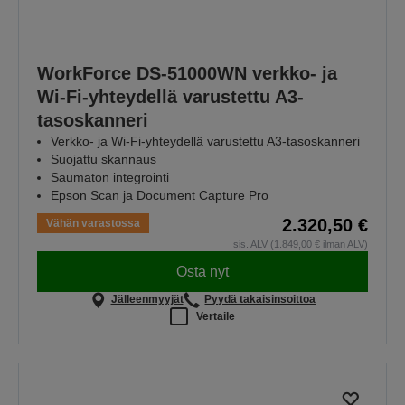
WorkForce DS-51000WN verkko- ja
Wi-Fi-yhteydellä varustettu A3-
tasoskanneri
Verkko- ja Wi-Fi-yhteydellä varustettu A3-tasoskanneri
Suojattu skannaus
Saumaton integrointi
Epson Scan ja Document Capture Pro
2.320,50 €
Vähän varastossa
sis. ALV (1.849,00 € ilman ALV)
Osta nyt
Jälleenmyyjät
Pyydä takaisinsoittoa
Vertaile