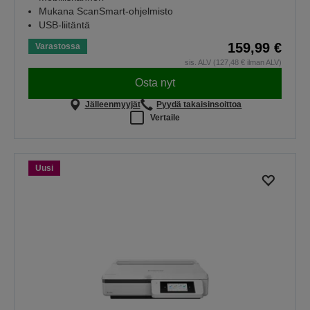
Mukana ScanSmart-ohjelmisto
USB-liitäntä
159,99 €
Varastossa
sis. ALV (127,48 € ilman ALV)
Osta nyt
Jälleenmyyjät
Pyydä takaisinsoittoa
Vertaile
Uusi