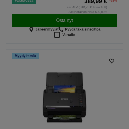
389,99 €
Varastossa
−35%
sis. ALV (310,75 € ilman ALV)
Alkuperäinen hinta
599,99 €
Osta nyt
Jälleenmyyjät
Pyydä takaisinsoittoa
Vertaile
Myydyimmät