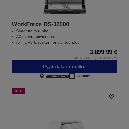
WorkForce DS-32000
Säädettävä runko
A3-skannausvalmius
A4- ja A3-tasoskannerivaihtoehdot
3.899,99 €
sis. ALV (3.107,56 € ilman ALV)
Pyydä takaisinsoittoa
Jälleenmyyjät
Vertaile
Uusi