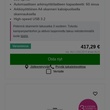
Automaattisen arkinsyöttölaitteen kapasiteetti: 60 sivua
Arkkisyöttöinen A4-skanneri kaksipuolisella
skannauksella
High-speed USB 3.2
Pidennä skannerin takuuaika 3 vuoteen. Tutustu
kampanjaehtoihin ja aktivoi laajennettu takuu rekisteröimällä
tuote
täällä
.
417,29 €
Varastossa
sis. ALV (332,50 € ilman ALV)
Osta nyt
Jälleenmyyjät
Pyydä takaisinsoittoa
Vertaile