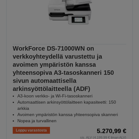
WorkForce DS-71000WN on
verkkoyhteydellä varustettu ja
avoimen ympäristön kanssa
yhteensopiva A3-tasoskanneri 150
sivun automaattisella
arkinsyöttölaitteella (ADF)
A3-koon verkko- ja Wi-Fi-tasoskanneri
Automaattisen arkinsyöttölaitteen kapasiteetti: 150
arkkia
Avoimen ympäristön kanssa yhteensopiva skanneri
Nopea ja turvallinen
5.270,99 €
Loppu varastosta
sis. ALV (4.199,99 € ilman ALV)