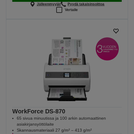
Jälleenmyyjät
Pyydä takaisinsoittoa
Vertaile
WorkForce DS-870
65 sivua minuutissa ja 100 arkin automaattinen
asiakirjansyöttölaite
Skannausmateriaali 27 g/m² – 413 g/m²