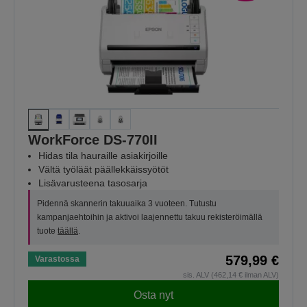
WorkForce DS-770II
Hidas tila hauraille asiakirjoille
Vältä työläät päällekkäissyötöt
Lisävarusteena tasosarja
Pidennä skannerin takuuaika 3 vuoteen. Tutustu
kampanjaehtoihin ja aktivoi laajennettu takuu rekisteröimällä
tuote
täällä
.
579,99 €
Varastossa
sis. ALV (462,14 € ilman ALV)
Osta nyt