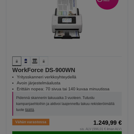
WorkForce DS-900WN
Yritysskanneri verkkoyhteydellä
Avoin järjestelmäalusta
Erittäin nopea: 70 sivua tai 140 kuvaa minuutissa
Pidennä skannerin takuuaika 3 vuoteen. Tutustu
kampanjaehtoihin ja aktivoi laajennettu takuu rekisteröimällä
tuote
täällä
.
1.249,99 €
Vähän varastossa
sis. ALV (996,01 € ilman ALV)