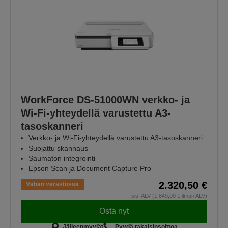
WorkForce DS-51000WN verkko- ja
Wi-Fi-yhteydellä varustettu A3-
tasoskanneri
Verkko- ja Wi-Fi-yhteydellä varustettu A3-tasoskanneri
Suojattu skannaus
Saumaton integrointi
Epson Scan ja Document Capture Pro
2.320,50 €
Vähän varastossa
sis. ALV (1.849,00 € ilman ALV)
Osta nyt
Jälleenmyyjät
Pyydä takaisinsoittoa