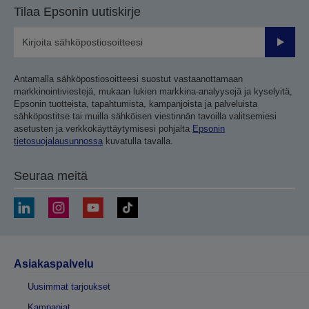
Tilaa Epsonin uutiskirje
Lähetä
Antamalla sähköpostiosoitteesi suostut vastaanottamaan
markkinointiviestejä, mukaan lukien markkina-analyysejä ja kyselyitä,
Epsonin tuotteista, tapahtumista, kampanjoista ja palveluista
sähköpostitse tai muilla sähköisen viestinnän tavoilla valitsemiesi
asetusten ja verkkokäyttäytymisesi pohjalta
Epsonin
tietosuojalausunnossa
kuvatulla tavalla.
Seuraa meitä
Asiakaspalvelu
Uusimmat tarjoukset
Kampanjat