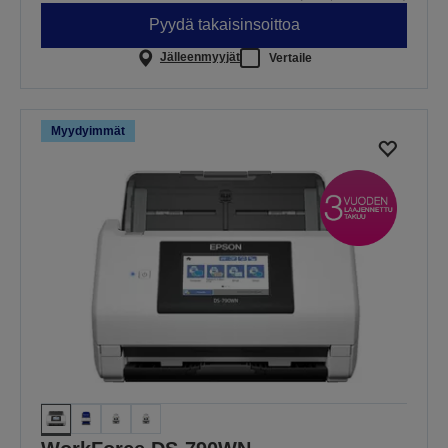
Pyydä takaisinsoittoa
Jälleenmyyjät
Vertaile
Myydyimmät