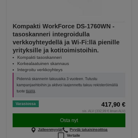
Kompakti WorkForce DS-1760WN -
tasoskanneri integroidulla
verkkoyhteydellä ja Wi-Fi:llä pienille
yrityksille ja kotitoimistoihin.
Kompakti tasoskanneri
Korkealaatuinen skannaus
Integroitu verkkoyhteys
Pidennä skannerin takuuaika 3 vuoteen. Tutustu
kampanjaehtoihin ja aktivoi laajennettu takuu rekisteröimällä
tuote
täällä
.
417,90 €
Varastossa
sis. ALV (332,99 € ilman ALV)
Osta nyt
Jälleenmyyjät
Pyydä takaisinsoittoa
Vertaile