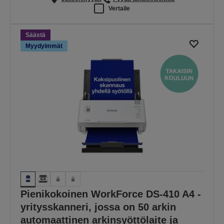
Vertaile
Säästä
Myydyimmät
Pienikokoinen WorkForce DS-410 A4 -
yritysskanneri, jossa on 50 arkin
automaattinen arkinsyöttölaite ja