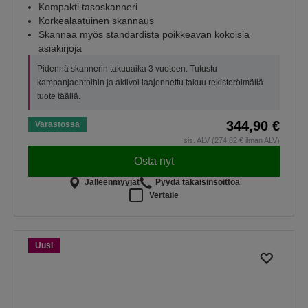
Kompakti tasoskanneri
Korkealaatuinen skannaus
Skannaa myös standardista poikkeavan kokoisia
asiakirjoja
Pidennä skannerin takuuaika 3 vuoteen. Tutustu
kampanjaehtoihin ja aktivoi laajennettu takuu rekisteröimällä
tuote
täällä
.
344,90 €
Varastossa
sis. ALV (274,82 € ilman ALV)
Osta nyt
Jälleenmyyjät
Pyydä takaisinsoittoa
Vertaile
Uusi