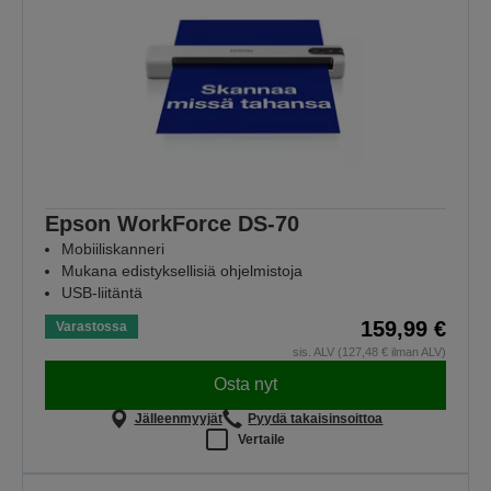
Epson WorkForce DS-70
Mobiiliskanneri
Mukana edistyksellisiä ohjelmistoja
USB-liitäntä
159,99 €
Varastossa
sis. ALV (127,48 € ilman ALV)
Osta nyt
Jälleenmyyjät
Pyydä takaisinsoittoa
Vertaile