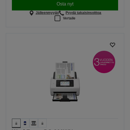
Osta nyt
Jälleenmyyjät
Pyydä takaisinsoittoa
Vertaile