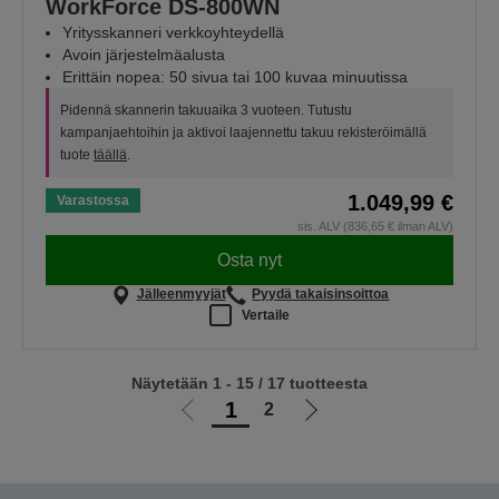
WorkForce DS-800WN
Yritysskanneri verkkoyhteydellä
Avoin järjestelmäalusta
Erittäin nopea: 50 sivua tai 100 kuvaa minuutissa
Pidennä skannerin takuuaika 3 vuoteen. Tutustu
kampanjaehtoihin ja aktivoi laajennettu takuu rekisteröimällä
tuote
täällä
.
1.049,99 €
Varastossa
sis. ALV (836,65 € ilman ALV)
Osta nyt
Jälleenmyyjät
Pyydä takaisinsoittoa
Vertaile
Näytetään 1 - 15 / 17 tuotteesta
1
2
Siirry
Siirry
edelliselle
seuraavalle
sivulle
sivulle