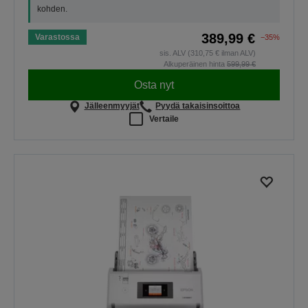
kohden.
389,99 €
Varastossa
−35%
sis. ALV (310,75 € ilman ALV)
Alkuperäinen hinta
599,99 €
Osta nyt
Jälleenmyyjät
Pyydä takaisinsoittoa
Vertaile