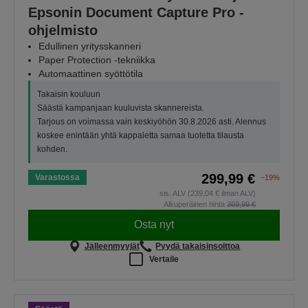
Epsonin Document Capture Pro -
ohjelmisto
Edullinen yritysskanneri
Paper Protection -tekniikka
Automaattinen syöttötila
Takaisin kouluun
Säästä kampanjaan kuuluvista skannereista.
Tarjous on voimassa vain keskiyöhön 30.8.2026 asti. Alennus
koskee enintään yhtä kappaletta samaa tuotetta tilausta
kohden.
299,99 €
Varastossa
−19%
sis. ALV (239,04 € ilman ALV)
Alkuperäinen hinta
369,99 €
Osta nyt
Jälleenmyyjät
Pyydä takaisinsoittoa
Vertaile