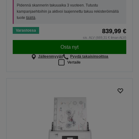
Pidennä skannerin takuuaika 3 vuoteen. Tutustu
kampanjaehtoihin ja aktivoi laajennettu takuu rekisteröimällä
tuote
täällä
.
839,99 €
Varastossa
sis. ALV (669,31 € ilman ALV)
Osta nyt
Jälleenmyyjät
Pyydä takaisinsoittoa
Vertaile