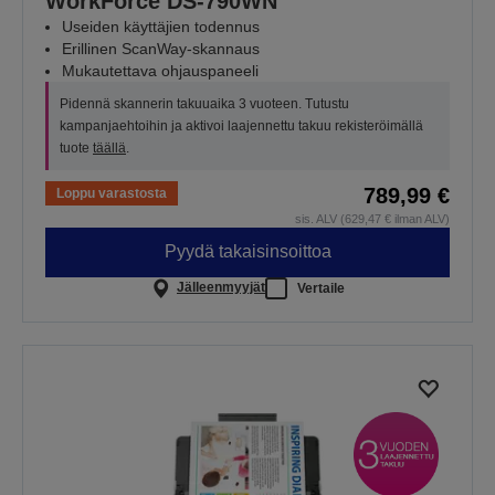
WorkForce DS-790WN
Useiden käyttäjien todennus
Erillinen ScanWay-skannaus
Mukautettava ohjauspaneeli
Pidennä skannerin takuuaika 3 vuoteen. Tutustu
kampanjaehtoihin ja aktivoi laajennettu takuu rekisteröimällä
tuote
täällä
.
789,99 €
Loppu varastosta
sis. ALV (629,47 € ilman ALV)
Pyydä takaisinsoittoa
Jälleenmyyjät
Vertaile