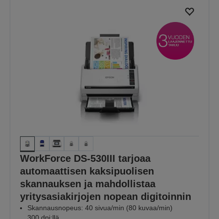
WorkForce DS-530III tarjoaa
automaattisen kaksipuolisen
skannauksen ja mahdollistaa
yritysasiakirjojen nopean digitoinnin
Skannausnopeus: 40 sivua/min (80 kuvaa/min)
300 dpi:llä