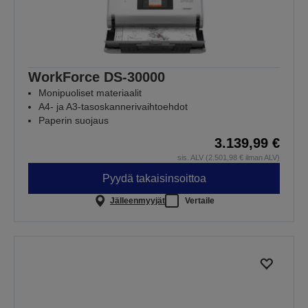
WorkForce DS-30000
Monipuoliset materiaalit
A4- ja A3-tasoskannerivaihtoehdot
Paperin suojaus
3.139,99 €
sis. ALV (2.501,98 € ilman ALV)
Pyydä takaisinsoittoa
Jälleenmyyjät
Vertaile