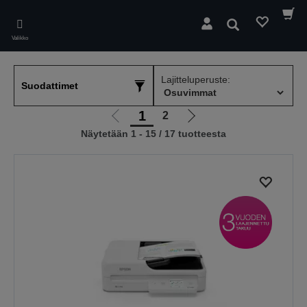
Skip
to
Hae
main
Valikko
content
Lajitteluperuste:
Suodattimet
1
2
Siirry
Siirry
Näytetään 1 - 15 / 17 tuotteesta
edelliselle
seuraavalle
sivulle
sivulle