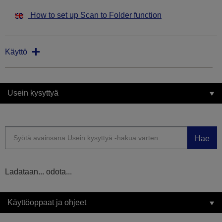
How to set up Scan to Folder function
Käyttö
Usein kysyttyä
Hae
Ladataan... odota...
Käyttöoppaat ja ohjeet