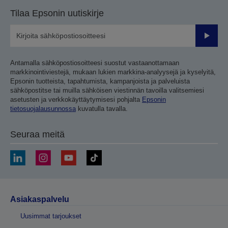
Tilaa Epsonin uutiskirje
Lähetä
Antamalla sähköpostiosoitteesi suostut vastaanottamaan
markkinointiviestejä, mukaan lukien markkina-analyysejä ja kyselyitä,
Epsonin tuotteista, tapahtumista, kampanjoista ja palveluista
sähköpostitse tai muilla sähköisen viestinnän tavoilla valitsemiesi
asetusten ja verkkokäyttäytymisesi pohjalta
Epsonin
tietosuojalausunnossa
kuvatulla tavalla.
Seuraa meitä
Asiakaspalvelu
Uusimmat tarjoukset