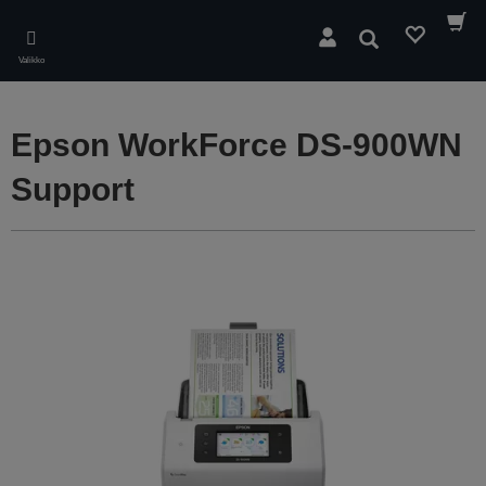
Skip
to
Hae
main
Valikko
content
Epson WorkForce DS-900WN
Support