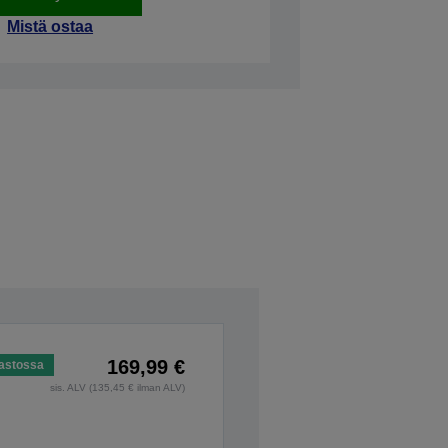
Mistä ostaa
169,99 €
astossa
sis. ALV (135,45 € ilman ALV)