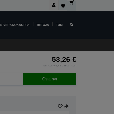
ON VERKKOKAUPPA
TIETOJA
TUKI
53,26 €
sis. ALV (42,44 € ilman ALV)
Osta nyt