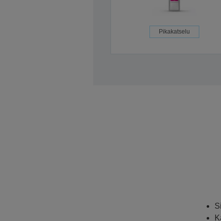
Pikakatselu
S
K