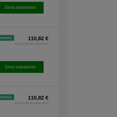
Siirrä ostoskoriin
110,82 €
astossa
sis. ALV (88,30 € ilman ALV)
Siirrä ostoskoriin
110,82 €
astossa
sis. ALV (88,30 € ilman ALV)