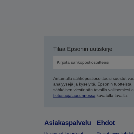
Tilaa Epsonin uutiskirje
Antamalla sähköpostiosoitteesi suostut va
analyysejä ja kyselyitä, Epsonin tuotteista,
sähköisen viestinnän tavoilla valitsemiesi 
tietosuojalausunnossa
kuvatulla tavalla.
Asiakaspalvelu
Ehdot
Uusimmat tarjoukset
Yleiset myyntiehdot