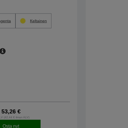
genta
Keltainen
53,26 €
ALV (42,44 € ilman ALV)
Osta nyt