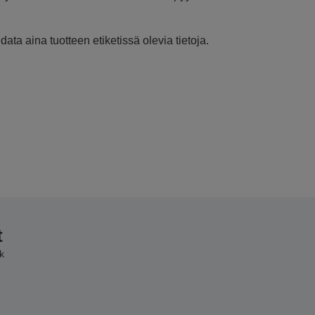
ata aina tuotteen etiketissä olevia tietoja.
t
k