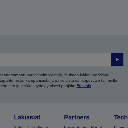
Lähet
staanottamaan markkinointiviestejä, mukaan lukien markkina-
 tapahtumista, kampanjoista ja palveluista sähköpostitse tai muilla
asetusten ja verkkokäyttäytymisesi pohjalta
Epsonin
Lakiasiat
Partners
Tech
Safety Data Sheets
Epson Partner Portal
Lämmöt