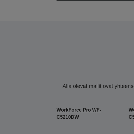
Alla olevat mallit ovat yhteen
WorkForce Pro WF-
Wo
C5210DW
C