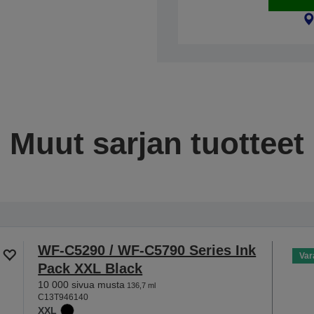
Muut sarjan tuotteet
WF-C5290 / WF-C5790 Series Ink
Var
Pack XXL Black
10 000 sivua musta
136,7 ml
C13T946140
XXL