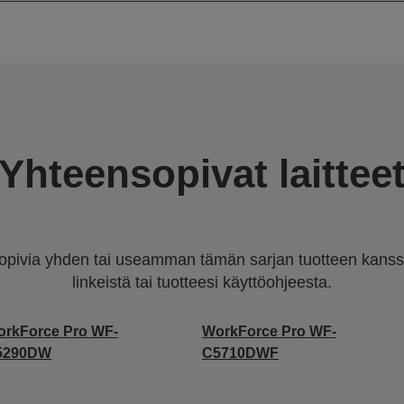
Yhteensopivat laittee
sopivia yhden tai useamman tämän sarjan tuotteen kanssa.
linkeistä tai tuotteesi käyttöohjeesta.
rkForce Pro WF-
WorkForce Pro WF-
5290DW
C5710DWF