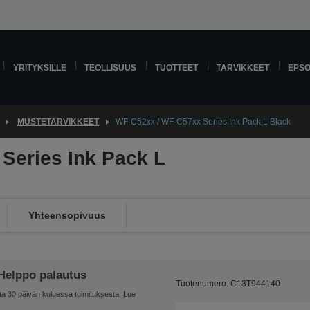
YRITYKSILLE
TEOLLISUUS
TUOTTEET
TARVIKKEET
EPS
MUSTETARVIKKEET
WF-C52xx / WF-C57xx Series Ink Pack L Black
Series Ink Pack L
Yhteensopivuus
Helppo palautus
Tuotenumero: C13T944140
ta 30 päivän kuluessa toimituksesta.
Lue