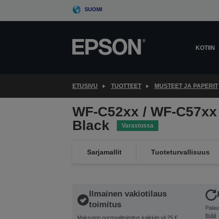
Skip
SUOMI
to
main
content
KOTIIN
ETUSIVU
TUOTTEET
MUSTEET JA PAPERIT
WF-C52xx / WF-C57xx 
Black
Varastossa
Sarjamallit
Tuoteturvallisuus
Ilmainen vakiotilaus
toimitus
Palau
lisää
Maksuton normaalitoimitus kaikkiin yli 25 €