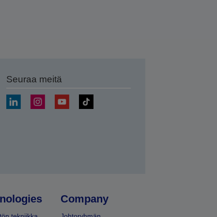
Seuraa meitä
ä
nologies
Company
ön tekniikka
Johtoryhmän