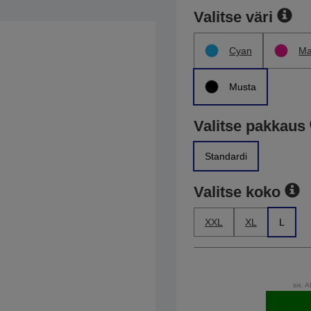
Valitse väri
Cyan
Ma
Musta
Valitse pakkaus
Standardi
Valitse koko
XXL
XL
L
sis. 