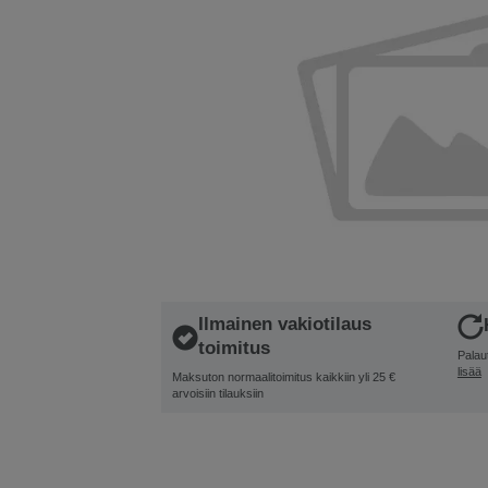
Ilmainen vakiotilaus
toimitus
Palau
lisää
Maksuton normaalitoimitus kaikkiin yli 25 €
arvoisiin tilauksiin