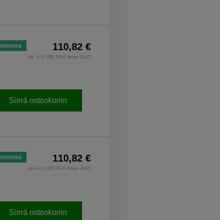
110,82 €
astossa
sis. ALV (88,30 € ilman ALV)
Siirrä ostoskoriin
110,82 €
astossa
sis. ALV (88,30 € ilman ALV)
Siirrä ostoskoriin