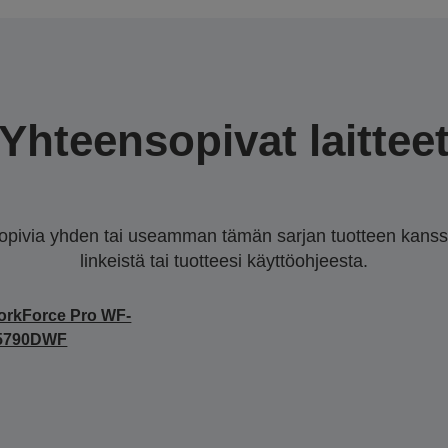
Yhteensopivat laittee
sopivia yhden tai useamman tämän sarjan tuotteen kanssa.
linkeistä tai tuotteesi käyttöohjeesta.
rkForce Pro WF-
5790DWF