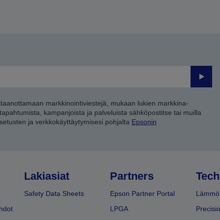
Lähet
staanottamaan markkinointiviestejä, mukaan lukien markkina-
 tapahtumista, kampanjoista ja palveluista sähköpostitse tai muilla
asetusten ja verkkokäyttäytymisesi pohjalta
Epsonin
Lakiasiat
Partners
Tech
Safety Data Sheets
Epson Partner Portal
Lämmöt
hdot
LPGA
Precisi