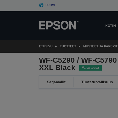
Skip
SUOMI
to
main
content
KOTIIN
ETUSIVU
TUOTTEET
MUSTEET JA PAPERIT
WF-C5290 / WF-C5790 
XXL Black
Varastossa
Sarjamallit
Tuoteturvallisuus