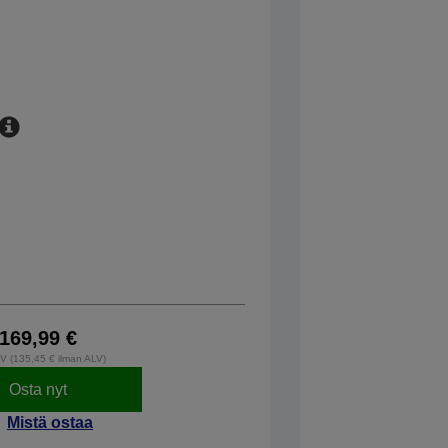
169,99 €
LV (135,45 € ilman ALV)
Osta nyt
Mistä ostaa