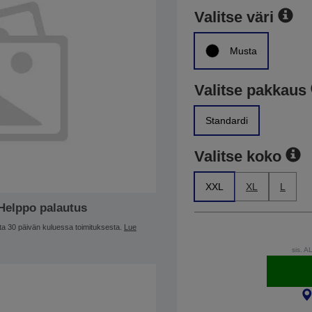
Valitse väri
Musta
Valitse pakkaus
Standardi
Valitse koko
XXL
XL
L
Helppo palautus
ta 30 päivän kuluessa toimituksesta.
Lue
sis. A