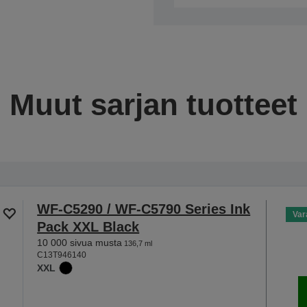
Muut sarjan tuotteet
WF-C5290 / WF-C5790 Series Ink
Var
Pack XXL Black
10 000 sivua musta
136,7 ml
C13T946140
XXL