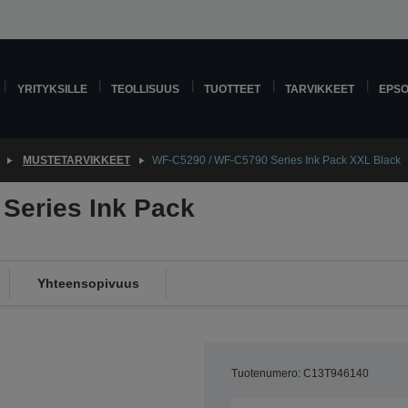
YRITYKSILLE
TEOLLISUUS
TUOTTEET
TARVIKKEET
EPS
MUSTETARVIKKEET
WF-C5290 / WF-C5790 Series Ink Pack XXL Black
Series Ink Pack
Yhteensopivuus
Tuotenumero: C13T946140