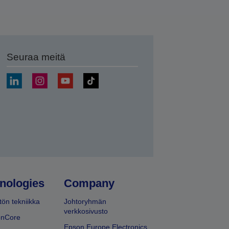
Seuraa meitä
ä
nologies
Company
ön tekniikka
Johtoryhmän
verkkosivusto
onCore
Epson Europe Electronics