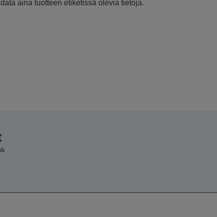
ata aina tuotteen etiketissä olevia tietoja.
t
nk