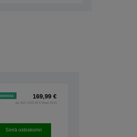
169,99 €
astossa
sis. ALV (135,45 € ilman ALV)
Siirrä ostoskoriin