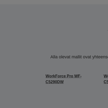
Alla olevat mallit ovat yhteen
WorkForce Pro WF-
Wo
C5290DW
C