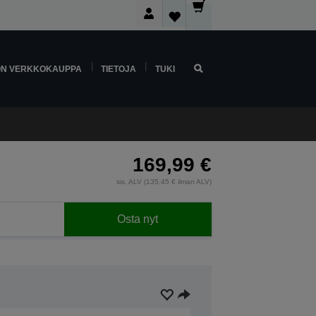
ON VERKKOKAUPPA
TIETOJA
TUKI
169,99 €
sis. ALV (135,45 € ilman ALV)
Osta nyt