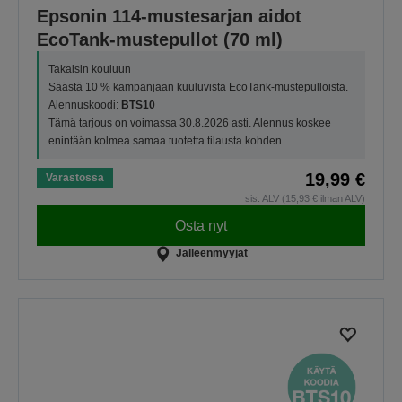
Epsonin 114-mustesarjan aidot
EcoTank-mustepullot (70 ml)
Takaisin kouluun
Säästä 10 % kampanjaan kuuluvista EcoTank-mustepulloista.
Alennuskoodi:
BTS10
Tämä tarjous on voimassa 30.8.2026 asti. Alennus koskee
enintään kolmea samaa tuotetta tilausta kohden.
19,99 €
Varastossa
sis. ALV (15,93 € ilman ALV)
Osta nyt
Jälleenmyyjät