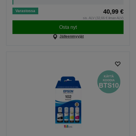
40,99 €
Varastossa
sis. ALV (32,66 € ilman ALV)
Osta nyt
Jälleenmyyjät