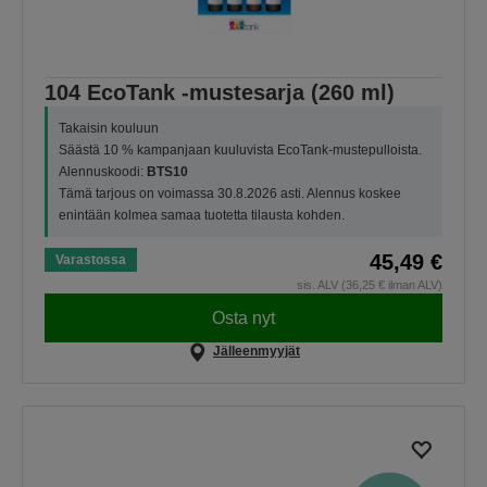
104 EcoTank -mustesarja (260 ml)
Takaisin kouluun
Säästä 10 % kampanjaan kuuluvista EcoTank-mustepulloista.
Alennuskoodi:
BTS10
Tämä tarjous on voimassa 30.8.2026 asti. Alennus koskee
enintään kolmea samaa tuotetta tilausta kohden.
45,49 €
Varastossa
sis. ALV (36,25 € ilman ALV)
Osta nyt
Jälleenmyyjät