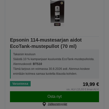
Epsonin 114-mustesarjan aidot
EcoTank-mustepullot (70 ml)
Takaisin kouluun
Säästä 10 % kampanjaan kuuluvista EcoTank-mustepulloista.
Alennuskoodi:
BTS10
Tämä tarjous on voimassa 30.8.2026 asti. Alennus koskee
enintään kolmea samaa tuotetta tilausta kohden.
19,99 €
Varastossa
sis. ALV (15,93 € ilman ALV)
Osta nyt
Jälleenmyyjät