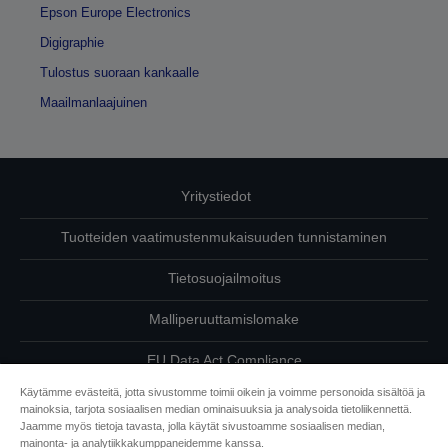
Epson Europe Electronics
Digigraphie
Tulostus suoraan kankaalle
Maailmanlaajuinen
Yritystiedot
Tuotteiden vaatimustenmukaisuuden tunnistaminen
Tietosuojailmoitus
Malliperuuttamislomake
EU Data Act Compliance
Käytämme evästeitä, jotta sivustomme toimii oikein ja voimme personoida sisältöä ja
Ota meihin yhteyttä omista tiedoistasi
mainoksia, tarjota sosiaalisen median ominaisuuksia ja analysoida tietoliikennettä.
Jaamme myös tietoja tavasta, jolla käytät sivustoamme sosiaalisen median,
Tietoa evästeistä
mainonta- ja analytiikkakumppaneidemme kanssa.