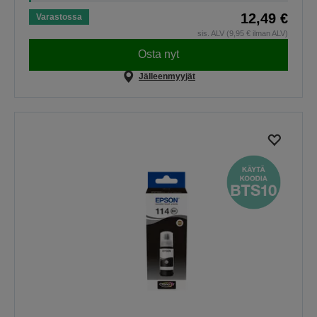
12,49 €
Varastossa
sis. ALV (9,95 € ilman ALV)
Osta nyt
Jälleenmyyjät