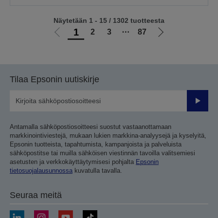
Näytetään 1 - 15 / 1302 tuotteesta
1
2
3
⋯
87
Siirry
Siirry
edelliselle
seuraavalle
sivulle
sivulle
Tilaa Epsonin uutiskirje
Lähetä
Antamalla sähköpostiosoitteesi suostut vastaanottamaan
markkinointiviestejä, mukaan lukien markkina-analyysejä ja kyselyitä,
Epsonin tuotteista, tapahtumista, kampanjoista ja palveluista
sähköpostitse tai muilla sähköisen viestinnän tavoilla valitsemiesi
asetusten ja verkkokäyttäytymisesi pohjalta
Epsonin
tietosuojalausunnossa
kuvatulla tavalla.
Seuraa meitä