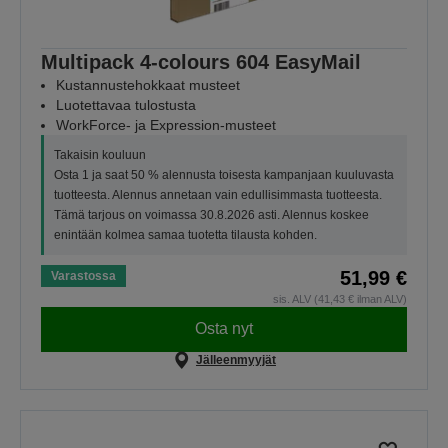
Multipack 4-colours 604 EasyMail
Kustannustehokkaat musteet
Luotettavaa tulostusta
WorkForce- ja Expression-musteet
Takaisin kouluun
Osta 1 ja saat 50 % alennusta toisesta kampanjaan kuuluvasta
tuotteesta. Alennus annetaan vain edullisimmasta tuotteesta.
Tämä tarjous on voimassa 30.8.2026 asti. Alennus koskee
enintään kolmea samaa tuotetta tilausta kohden.
51,99 €
Varastossa
sis. ALV (41,43 € ilman ALV)
Osta nyt
Jälleenmyyjät