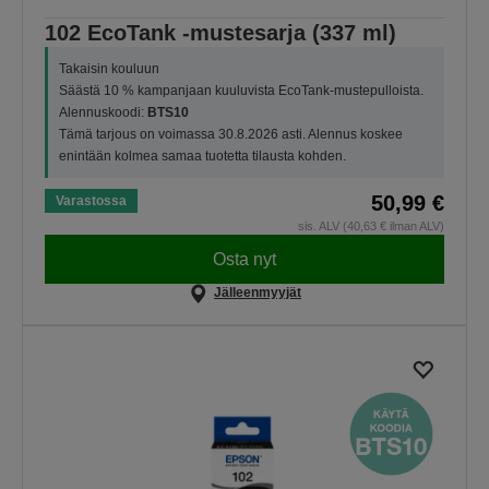
102 EcoTank -mustesarja (337 ml)
Takaisin kouluun
Säästä 10 % kampanjaan kuuluvista EcoTank-mustepulloista.
Alennuskoodi:
BTS10
Tämä tarjous on voimassa 30.8.2026 asti. Alennus koskee
enintään kolmea samaa tuotetta tilausta kohden.
50,99 €
Varastossa
sis. ALV (40,63 € ilman ALV)
Osta nyt
Jälleenmyyjät