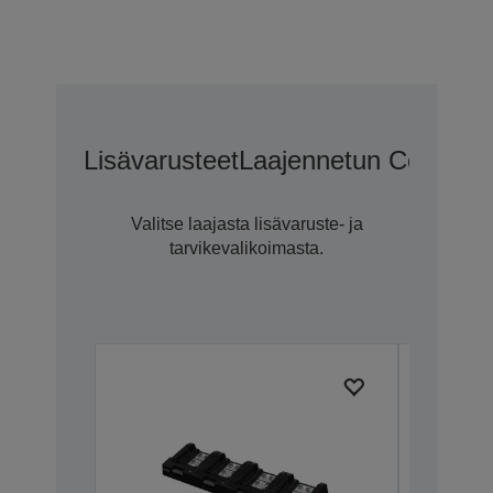
Lisävarusteet
Laajennetun CoverPlu
Valitse laajasta lisävaruste- ja
tarvikevalikoimasta.