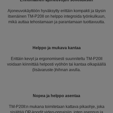
Ajoneuvokäyttöön hyväksytty erittäin kompakti ja täysin
itsenäinen TM-P20II on helppo integroida työnkulkuun,
mikä auttaa tehostamaan ja parantamaan tuottavuutta.
Helppo ja mukava kantaa
Erittäin kevyt ja ergonomisesti suunniteltu TM-P20II
voidaan kiinnittää helposti vyöhön tai kantaa olkapäällä
(lisävaruste-)hihnan avulla.
Nopea ja helppo asentaa
TM-P20II:n mukana toimitetaan kattava pikaohje, joka
sisältää QR-koodit video-oppaisiin, joten asennus ja