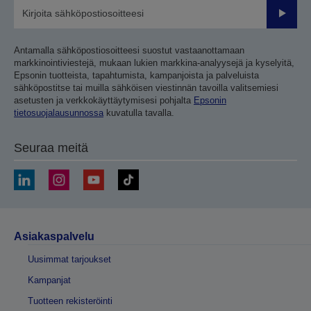
Lähetä
Antamalla sähköpostiosoitteesi suostut vastaanottamaan
markkinointiviestejä, mukaan lukien markkina-analyysejä ja kyselyitä,
Epsonin tuotteista, tapahtumista, kampanjoista ja palveluista
sähköpostitse tai muilla sähköisen viestinnän tavoilla valitsemiesi
asetusten ja verkkokäyttäytymisesi pohjalta
Epsonin
tietosuojalausunnossa
kuvatulla tavalla.
Seuraa meitä
Asiakaspalvelu
Uusimmat tarjoukset
Kampanjat
Tuotteen rekisteröinti