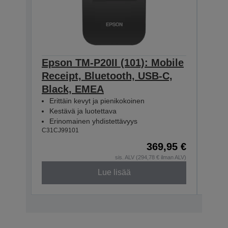
Epson TM-P20II (101): Mobile
Epso
Receipt, Bluetooth, USB-C,
Rece
Black, EMEA
WE/
Erittäin kevyt ja pienikokoinen
Erit
Kestävä ja luotettava
Kes
Erinomainen yhdistettävyys
Eri
C31CJ99101
C31CJ
369,95 €
sis. ALV (294,78 € ilman ALV)
Lue lisää