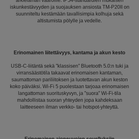
arkielämän vaaroille. IP54-standardien mukaisen
iskunkestävyyden ja suojauksen ansiosta TM-P20II on
suunniteltu kestämään tavallisimpia kolhuja sekä
altistumista pölylle ja vedelle.
Erinomainen liitettävyys, kantama ja akun kesto
USB-C-liitäntä sekä ”klassisen” Bluetooth 5.0:n tuki ja
virransäästötila takaavat erinomaisen kantaman,
saumattoman pariliitoksen ja luotettavan akun keston
koko päiväksi. Wi-Fi 5 puolestaan tarjoaa erinomaisen
langattoman suorituskyvyn, ja ”suora” Wi-Fi-tila
mahdollistaa suoran yhteyden jopa kahdeksaan
laitteeseen ilman verkko- tai hotspot-yhteyttä.
Erinomainen ajoneuvojen sovelluksiin