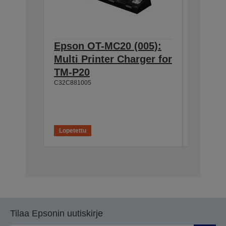
Epson OT-MC20 (005):
Epson 
Multi Printer Charger for
Li-Ion
TM-P20
P20/P2
C32C881005
C32C8310
Lopetettu
Tilaa Epsonin uutiskirje