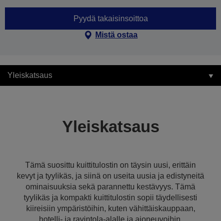
Pyydä takaisinsoittoa
Mistä ostaa
Yleiskatsaus
Yleiskatsaus
Tämä suosittu kuittitulostin on täysin uusi, erittäin
kevyt ja tyylikäs, ja siinä on useita uusia ja edistyneitä
ominaisuuksia sekä parannettu kestävyys. Tämä
tyylikäs ja kompakti kuittitulostin sopii täydellisesti
kiireisiin ympäristöihin, kuten vähittäiskauppaan,
hotelli- ja ravintola-alalle ja ajoneuvoihin.