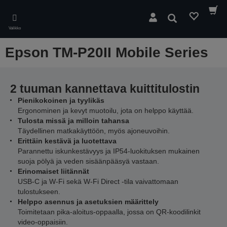
Skip
to
Hae
main
Valikko
content
Epson TM-P20II Mobile Series
2 tuuman kannettava kuittitulostin
Pienikokoinen ja tyylikäs
Ergonominen ja kevyt muotoilu, jota on helppo käyttää.
Tulosta missä ja milloin tahansa
Täydellinen matkakäyttöön, myös ajoneuvoihin.
Erittäin kestävä ja luotettava
Parannettu iskunkestävyys ja IP54-luokituksen mukainen
suoja pölyä ja veden sisäänpääsyä vastaan.
Erinomaiset liitännät
USB-C ja W-Fi sekä W-Fi Direct -tila vaivattomaan
tulostukseen.
Helppo asennus ja asetuksien määrittely
Toimitetaan pika-aloitus-oppaalla, jossa on QR-koodilinkit
video-oppaisiin.