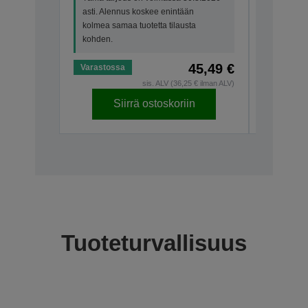
asti. Alennus koskee enintään
kolmea sa
kolmea samaa tuotetta tilausta
kohden.
kohden.
45,49 €
Varastossa
Varastos
sis. ALV (36,25 € ilman ALV)
Siirrä ostoskoriin
S
Tuoteturvallisuus