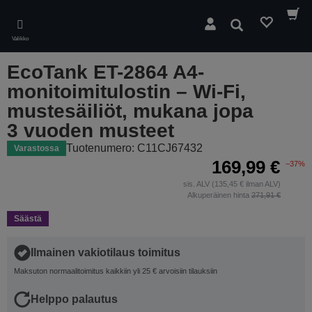
Skip
to
Hae
main
Valikko
content
EcoTank ET-2864 A4-
monitoimitulostin – Wi-Fi,
mustesäiliöt, mukana jopa
3 vuoden musteet
Tuotenumero: C11CJ67432
Varastossa
169,99 €
−37%
sis. ALV (135,45 € ilman ALV)
Alkuperäinen hinta
271,91 €
Säästä
Ilmainen vakiotilaus toimitus
Maksuton normaalitoimitus kaikkiin yli 25 € arvoisiin tilauksiin
Helppo palautus