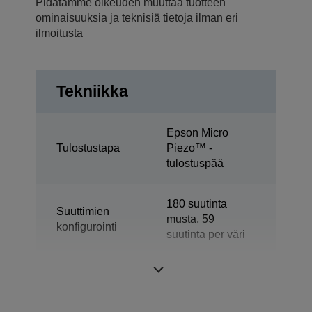
Pidätämme oikeuden muuttaa tuotteen
ominaisuuksia ja teknisiä tietoja ilman eri
ilmoitusta
Tekniikka
Epson Micro
Tulostustapa
Piezo™ -
tulostuspää
180 suutinta
Suuttimien
musta, 59
konfigurointi
suutinta per väri
Mustetekniikka
Värimuste