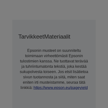
Tarvikkeet
Materiaalit
Epsonin musteet on suunniteltu
toimimaan virheettömästi Epsonin
tulostimien kanssa. Ne tuottavat terävää
ja tuhriintumatonta tekstiä, joka kestää
sukupolvesta toiseen. Jos etsit lisätietoa
sivun tuotannosta ja siitä, miten saat
eniten irti musteistamme, seuraa tätä
linkkiä:
https://www.epson.eu/pageyield