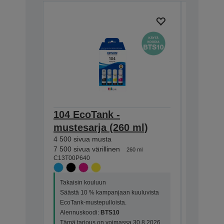
104 EcoTank -
104 Ec
mustesarja (260 ml)
mustes
4 500 sivua musta
4 500 siv
C13T00P1
7 500 sivua värillinen
260 ml
C13T00P640
Takaisin 
Takaisin kouluun
Säästä 1
Säästä 10 % kampanjaan kuuluvista
EcoTank-
EcoTank-mustepulloista.
Alennusk
Alennuskoodi:
BTS10
Tämä tar
Tämä tarjous on voimassa 30.8.2026
asti. Ale