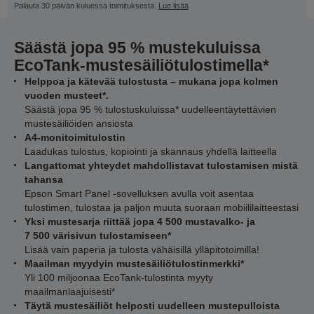
Palauta 30 päivän kuluessa toimituksesta.
Lue lisää
Säästä jopa 95 % mustekuluissa
EcoTank-mustesäiliötulostimella*
Helppoa ja kätevää tulostusta – mukana jopa kolmen
vuoden musteet*.
Säästä jopa 95 % tulostuskuluissa* uudelleentäytettävien
mustesäiliöiden ansiosta
A4-monitoimitulostin
Laadukas tulostus, kopiointi ja skannaus yhdellä laitteella
Langattomat yhteydet mahdollistavat tulostamisen mistä
tahansa
Epson Smart Panel -sovelluksen avulla voit asentaa
tulostimen, tulostaa ja paljon muuta suoraan mobiililaitteestasi
Yksi mustesarja riittää jopa 4 500 mustavalko- ja
7 500 värisivun tulostamiseen*
Lisää vain paperia ja tulosta vähäisillä ylläpitotoimilla!
Maailman myydyin mustesäiliötulostinmerkki*
Yli 100 miljoonaa EcoTank-tulostinta myyty
maailmanlaajuisesti*
Täytä mustesäiliöt helposti uudelleen mustepulloista