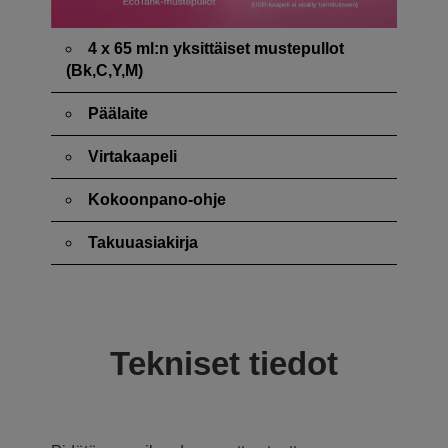
4 x 65 ml:n yksittäiset mustepullot
(Bk,C,Y,M)
Päälaite
Virtakaapeli
Kokoonpano-ohje
Takuuasiakirja
Tekniset tiedot