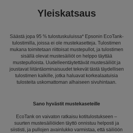
Yleiskatsaus
Säästä jopa 95 % tulostuskuluissa* Epsonin EcoTank-
tulostimilla, joissa ei ole mustekasetteja. Tulostimen
mukana toimitetaan riittoisat mustepullot, ja tulostimen
sisällä olevat mustesäiliöt on helppo täyttää
mustepulloista. Uudelleentäytettävät mustesäiliöt ja
joustavat liitäntäominaisuudet tekevät tästä täydellisen
tulostimen kaikille, jotka haluavat korkealaatuisia
tulosteita uskomattoman alhaiseen sivuhintaan.
Sano hyvästit mustekaseteille
EcoTank on vaivaton ratkaisu kotitulostukseen –
suurten mustesäiliöiden täyttö onnistuu helposti ja
siististi, ja pullojen avainlukko varmistaa, että säiliöön