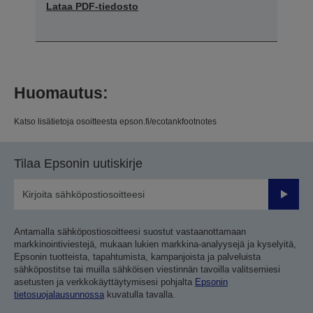
Lataa PDF-tiedosto
Huomautus:
Katso lisätietoja osoitteesta epson.fi/ecotankfootnotes
Tilaa Epsonin uutiskirje
Lähetä
Antamalla sähköpostiosoitteesi suostut vastaanottamaan
markkinointiviestejä, mukaan lukien markkina-analyysejä ja kyselyitä,
Epsonin tuotteista, tapahtumista, kampanjoista ja palveluista
sähköpostitse tai muilla sähköisen viestinnän tavoilla valitsemiesi
asetusten ja verkkokäyttäytymisesi pohjalta
Epsonin
tietosuojalausunnossa
kuvatulla tavalla.