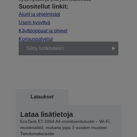
Suositellut linkit:
Ajurit ja ohjelmistot
Usein kysyttyä
Käyttöoppaat ja ohjeet
Korjauspalvelut
Siirry tuotetukeen
Lataukset
Lataa lisätietoja
EcoTank ET-2864 A4-monitoimitulostin – Wi-Fi,
mustesäiliöt, mukana jopa 3 vuoden musteet
Tietolomake/esite