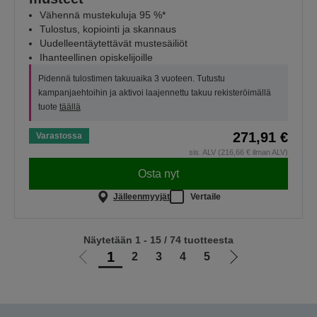
Vähennä mustekuluja 95 %*
Tulostus, kopiointi ja skannaus
Uudelleentäytettävät mustesäiliöt
Ihanteellinen opiskelijoille
Pidennä tulostimen takuuaika 3 vuoteen. Tutustu
kampanjaehtoihin ja aktivoi laajennettu takuu rekisteröimällä
tuote
täällä
271,91 €
Varastossa
sis. ALV (216,66 € ilman ALV)
Osta nyt
Jälleenmyyjät
Vertaile
Näytetään 1 - 15 / 74 tuotteesta
1
2
3
4
5
Siirry
Siirry
edelliselle
seuraavalle
sivulle
sivulle