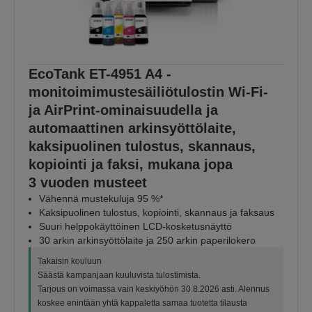
EcoTank ET-4951 A4 -
monitoimimustesäiliötulostin Wi-Fi-
ja AirPrint-ominaisuudella ja
automaattinen arkinsyöttölaite,
kaksipuolinen tulostus, skannaus,
kopiointi ja faksi, mukana jopa
3 vuoden musteet
Vähennä mustekuluja 95 %*
Kaksipuolinen tulostus, kopiointi, skannaus ja faksaus
Suuri helppokäyttöinen LCD-kosketusnäyttö
30 arkin arkinsyöttölaite ja 250 arkin paperilokero
Takaisin kouluun
Säästä kampanjaan kuuluvista tulostimista.
Tarjous on voimassa vain keskiyöhön 30.8.2026 asti. Alennus
koskee enintään yhtä kappaletta samaa tuotetta tilausta