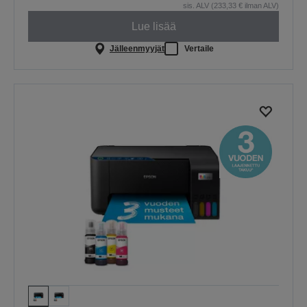
sis. ALV (233,33 € ilman ALV)
Lue lisää
Jälleenmyyjät
Vertaile