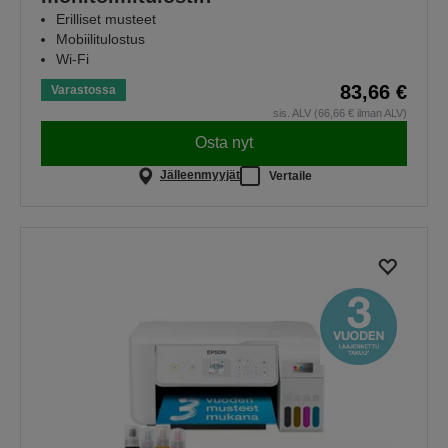
Erilliset musteet
Mobiilitulostus
Wi-Fi
83,66 €
Varastossa
sis. ALV (66,66 € ilman ALV)
Osta nyt
Jälleenmyyjät
Vertaile