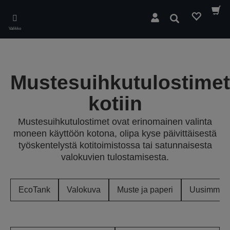
Skip
to
Hae
main
Valikko
content
Mustesuihkutulostimet
kotiin
Mustesuihkutulostimet ovat erinomainen valinta
moneen käyttöön kotona, olipa kyse päivittäisestä
työskentelystä kotitoimistossa tai satunnaisesta
valokuvien tulostamisesta.
EcoTank
Valokuva
Muste ja paperi
Uusimmat t