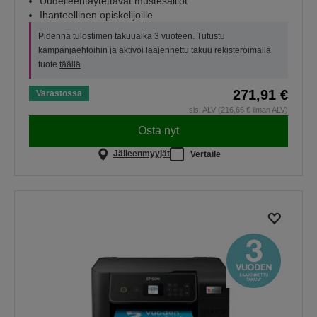
Uudelleentäytettävät mustesäiliöt
Ihanteellinen opiskelijoille
Pidennä tulostimen takuuaika 3 vuoteen. Tutustu
kampanjaehtoihin ja aktivoi laajennettu takuu rekisteröimällä
tuote
täällä
271,91 €
Varastossa
sis. ALV (216,66 € ilman ALV)
Osta nyt
Jälleenmyyjät
Vertaile