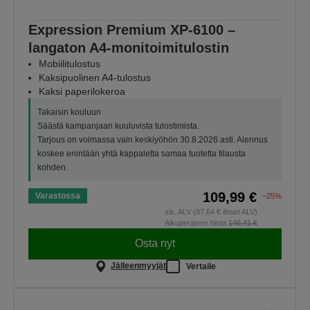
Expression Premium XP-6100 –
langaton A4-monitoimitulostin
Mobiilitulostus
Kaksipuolinen A4-tulostus
Kaksi paperilokeroa
Takaisin kouluun
Säästä kampanjaan kuuluvista tulostimista.
Tarjous on voimassa vain keskiyöhön 30.8.2026 asti. Alennus
koskee enintään yhtä kappaletta samaa tuotetta tilausta
kohden.
109,99 €
Varastossa
−25%
sis. ALV (87,64 € ilman ALV)
Alkuperäinen hinta
146,41 €
Osta nyt
Jälleenmyyjät
Vertaile