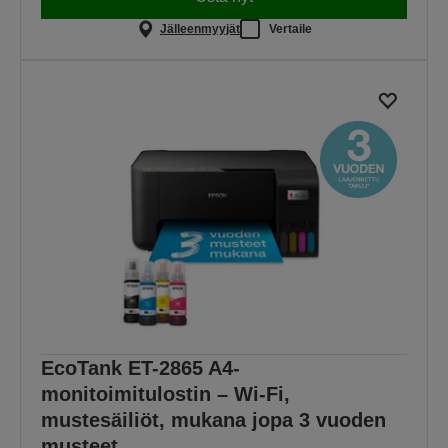
Jälleenmyyjät
Vertaile
EcoTank ET-2865 A4-
monitoimitulostin – Wi-Fi,
mustesäiliöt, mukana jopa 3 vuoden
musteet