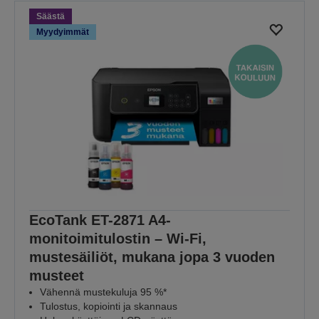
Säästä
Myydyimmät
EcoTank ET-2871 A4-
monitoimitulostin – Wi-Fi,
mustesäiliöt, mukana jopa 3 vuoden
musteet
Vähennä mustekuluja 95 %*
Tulostus, kopiointi ja skannaus