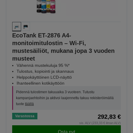
EcoTank ET-2876 A4-
monitoimitulostin – Wi-Fi,
mustesäiliöt, mukana jopa 3 vuoden
musteet
Vähennä mustekuluja 95 %*
Tulostus, kopiointi ja skannaus
Helppokäyttöinen LCD-näyttö
Ihanteellinen kotikäyttöön
Pidennä tulostimen takuuaika 3 vuoteen. Tutustu
kampanjaehtoihin ja aktivoi laajennettu takuu rekisteröimällä
tuote
täällä
292,83 €
Varastossa
sis. ALV (233,33 € ilman ALV)
Osta nyt