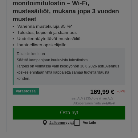
monitoimitulostin – Wi-Fi,
mustesäiliöt, mukana jopa 3 vuoden
musteet
Vähennä mustekuluja 95 %*
Tulostus, kopiointi ja skannaus
Uudelleentäytettävät mustesäiliöt
Ihanteellinen opiskelijoille
Takaisin kouluun
Säästä kampanjaan kuuluvista tulostimista.
Tarjous on voimassa vain keskiyöhön 30.8.2026 asti. Alennus
koskee enintään yhtä kappaletta samaa tuotetta tilausta
kohden.
169,99 €
Varastossa
−37%
sis. ALV (135,45 € ilman ALV)
Alkuperäinen hinta
271,91 €
Osta nyt
Jälleenmyyjät
Vertaile