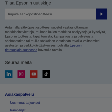
Tilaa Epsonin uutiskirje
Lähetä
Antamalla sähköpostiosoitteesi suostut vastaanottamaan
markkinointiviestejä, mukaan lukien markkina-analyysejä ja kyselyitä,
Epsonin tuotteista, tapahtumista, kampanjoista ja palveluista
sähköpostitse tai muilla sähköisen viestinnän tavoilla valitsemiesi
asetusten ja verkkokäyttäytymisesi pohjalta
Epsonin
tietosuojalausunnossa
kuvatulla tavalla.
Seuraa meitä
Asiakaspalvelu
Uusimmat tarjoukset
Kampanjat