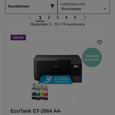
Lajitteluperuste:
Suodattimet
1
2
3
4
5
Siirry
Siirry
Näytetään 1 - 15 / 74 tuotteesta
edelliselle
seuraavalle
sivulle
sivulle
Säästä
EcoTank ET-2864 A4-