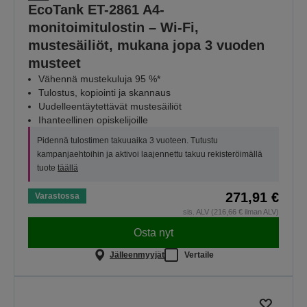
EcoTank ET-2861 A4-
monitoimitulostin – Wi-Fi,
mustesäiliöt, mukana jopa 3 vuoden
musteet
Vähennä mustekuluja 95 %*
Tulostus, kopiointi ja skannaus
Uudelleentäytettävät mustesäiliöt
Ihanteellinen opiskelijoille
Pidennä tulostimen takuuaika 3 vuoteen. Tutustu
kampanjaehtoihin ja aktivoi laajennettu takuu rekisteröimällä
tuote
täällä
271,91 €
Varastossa
sis. ALV (216,66 € ilman ALV)
Osta nyt
Jälleenmyyjät
Vertaile