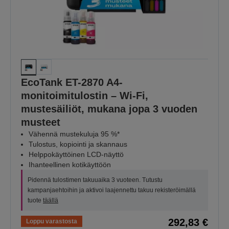
EcoTank ET-2870 A4-
monitoimitulostin – Wi-Fi,
mustesäiliöt, mukana jopa 3 vuoden
musteet
Vähennä mustekuluja 95 %*
Tulostus, kopiointi ja skannaus
Helppokäyttöinen LCD-näyttö
Ihanteellinen kotikäyttöön
Pidennä tulostimen takuuaika 3 vuoteen. Tutustu
kampanjaehtoihin ja aktivoi laajennettu takuu rekisteröimällä
tuote
täällä
292,83 €
Loppu varastosta