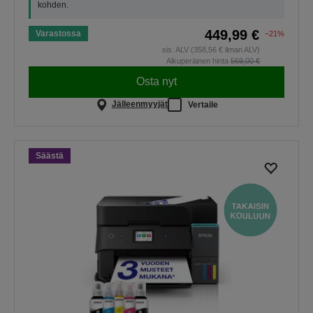
kohden.
449,99 €
Varastossa
−21%
sis. ALV (358,56 € ilman ALV)
Alkuperäinen hinta
569,00 €
Osta nyt
Jälleenmyyjät
Vertaile
Säästä