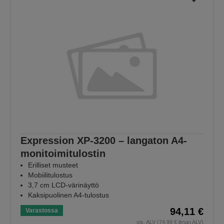
Expression XP-3200 – langaton A4-
monitoimitulostin
Erilliset musteet
Mobiilitulostus
3,7 cm LCD-värinäyttö
Kaksipuolinen A4-tulostus
94,11 €
Varastossa
sis. ALV (74,99 € ilman ALV)