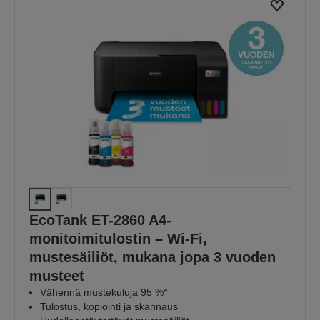
EcoTank ET-2860 A4-
monitoimitulostin – Wi-Fi,
mustesäiliöt, mukana jopa 3 vuoden
musteet
Vähennä mustekuluja 95 %*
Tulostus, kopiointi ja skannaus