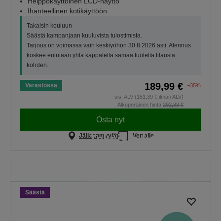
Helppokäyttöinen LCD-näyttö
Ihanteellinen kotikäyttöön
Takaisin kouluun
Säästä kampanjaan kuuluvista tulostimista.
Tarjous on voimassa vain keskiyöhön 30.8.2026 asti. Alennus
koskee enintään yhtä kappaletta samaa tuotetta tilausta
kohden.
189,99 €
Varastossa
−35%
sis. ALV (151,39 € ilman ALV)
Alkuperäinen hinta
292,83 €
Osta nyt
Takaisin kouluun
Jälleenmyyjät
Vertaile
Säästä kampanjaan kuuluvista
tulostimista. Tarjous on voimassa
vain keskiyöhön 30.8.2026 asti.
Säästä
KATSO KAIKKI
TARJOUKSET