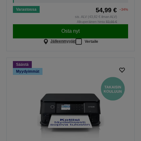
54,99 €
Varastossa
−34%
sis. ALV (43,82 € ilman ALV)
Alkuperäinen hinta
83,66 €
Osta nyt
Jälleenmyyjät
Vertaile
Säästä
Myydyimmät