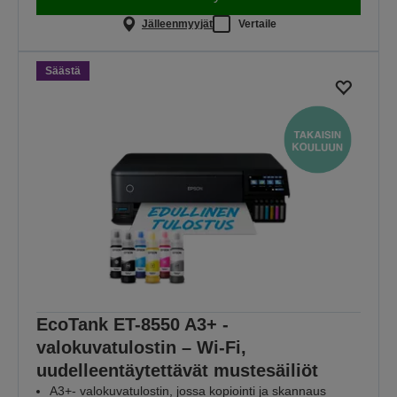
Jälleenmyyjät
Vertaile
Säästä
EcoTank ET-8550 A3+ -
valokuvatulostin – Wi-Fi,
uudelleentäytettävät mustesäiliöt
A3+- valokuvatulostin, jossa kopiointi ja skannaus