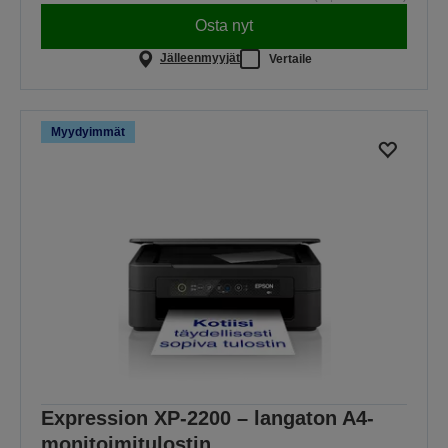
Osta nyt
Jälleenmyyjät
Vertaile
Myydyimmät
Expression XP-2200 – langaton A4-
monitoimitulostin