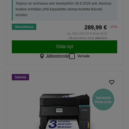
Tarjous on voimassa vain keskiyöhön 30.8.2026 asti. Alennus
koskee enintään yhtä kappaletta samaa tuotetta tilausta
kohden.
289,99 €
Varastossa
−27%
sis. ALV (231,07 € ilman ALV)
Alkuperäinen hinta
399,00 €
Osta nyt
Jälleenmyyjät
Vertaile
Säästä