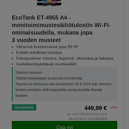
EcoTank ET-4955 A4 -
monitoimimustesäiliötulostin Wi-Fi-
ominaisuudella, mukana jopa
3 vuoden musteet
Vähennä kustannuksia jopa 95 %*
Erittäin edullinen tulostus
Kaksipuolinen tulostus, kopiointi, skannaus ja faksaus
Uudelleentäytettävät mustesäiliöt
Takaisin kouluun
Säästä kampanjaan kuuluvista tulostimista.
Tarjous on voimassa vain keskiyöhön 30.8.2026 asti. Alennus
koskee enintään yhtä kappaletta samaa tuotetta tilausta
kohden.
449,99 €
Varastossa
−21%
sis. ALV (358,56 € ilman ALV)
Alkuperäinen hinta
569,00 €
Osta nyt