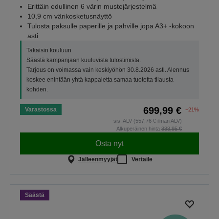
Erittäin edullinen 6 värin mustejärjestelmä
10,9 cm värikosketusnäyttö
Tulosta paksulle paperille ja pahville jopa A3+ -kokoon
asti
Takaisin kouluun
Säästä kampanjaan kuuluvista tulostimista.
Tarjous on voimassa vain keskiyöhön 30.8.2026 asti. Alennus
koskee enintään yhtä kappaletta samaa tuotetta tilausta
kohden.
699,99 €
Varastossa
−21%
sis. ALV (557,76 € ilman ALV)
Alkuperäinen hinta
888,95 €
Osta nyt
Jälleenmyyjät
Vertaile
Säästä