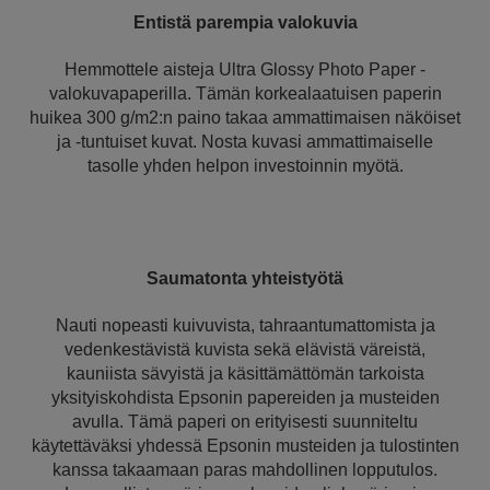
Entistä parempia valokuvia
Hemmottele aisteja Ultra Glossy Photo Paper -
valokuvapaperilla. Tämän korkealaatuisen paperin
huikea 300 g/m2:n paino takaa ammattimaisen näköiset
ja -tuntuiset kuvat. Nosta kuvasi ammattimaiselle
tasolle yhden helpon investoinnin myötä.
Saumatonta yhteistyötä
Nauti nopeasti kuivuvista, tahraantumattomista ja
vedenkestävistä kuvista sekä elävistä väreistä,
kauniista sävyistä ja käsittämättömän tarkoista
yksityiskohdista Epsonin papereiden ja musteiden
avulla. Tämä paperi on erityisesti suunniteltu
käytettäväksi yhdessä Epsonin musteiden ja tulostinten
kanssa takaamaan paras mahdollinen lopputulos.