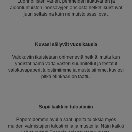
Luonnollisten värien, pehmeiden liukuvärien ja
aidontuntuisten ihonsävyjen ansiosta hetket ikuistuvat
juuri sellaisina kuin ne muistoissasi ovat.
Kuvasi säilyvät vuosikausia
Valokuviin ikuistetaan ohimeneviä hetkiä, mutta kun
yhdistät nämä varta vasten suunnitellut ja testatut
valokuvapaperit tulostimiimme ja musteisiimme, kuviesi
pitkä elinkaari on taattu.
Sopii kaikkiin tulostimiin
Papereidemme avulla saat upeita tuloksia myös
muiden valmistajien tulostimilla ja musteilla. Näin kaikki