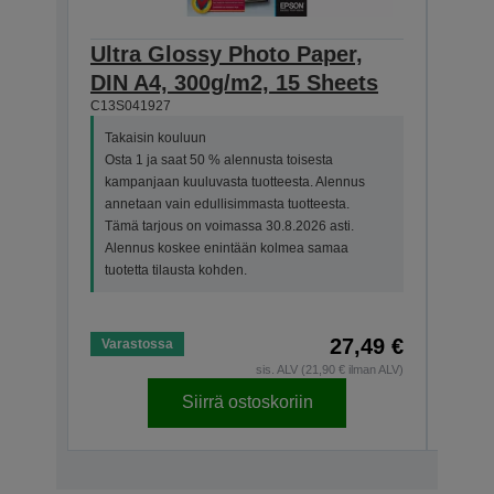
Ultra Glossy Photo Paper,
Ultr
DIN A4, 300g/m2, 15 Sheets
130
C13S041927
She
C13S0
Takaisin kouluun
Osta 1 ja saat 50 % alennusta toisesta
Taka
kampanjaan kuuluvasta tuotteesta. Alennus
Osta
annetaan vain edullisimmasta tuotteesta.
kamp
Tämä tarjous on voimassa 30.8.2026 asti.
anne
Alennus koskee enintään kolmea samaa
Tämä
tuotetta tilausta kohden.
Alen
tuote
27,49 €
Varastossa
Vara
sis. ALV (21,90 € ilman ALV)
Siirrä ostoskoriin