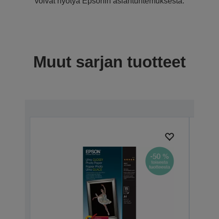
voivat hyötyä Epsonin asiantuntemuksesta.
Muut sarjan tuotteet