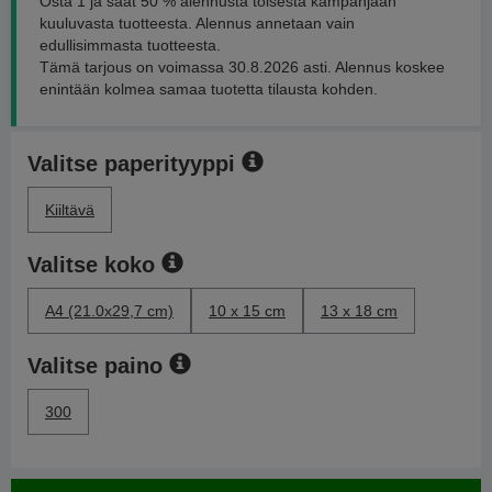
Osta 1 ja saat 50 % alennusta toisesta kampanjaan
kuuluvasta tuotteesta. Alennus annetaan vain
edullisimmasta tuotteesta.
Tämä tarjous on voimassa 30.8.2026 asti. Alennus koskee
enintään kolmea samaa tuotetta tilausta kohden.
Valitse paperityyppi
Kiiltävä
Valitse koko
A4 (21.0x29,7 cm)
10 x 15 cm
13 x 18 cm
Valitse paino
300