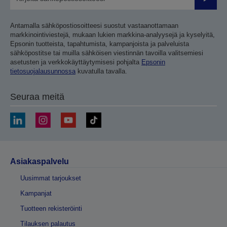
Lähetä
Antamalla sähköpostiosoitteesi suostut vastaanottamaan
markkinointiviestejä, mukaan lukien markkina-analyysejä ja kyselyitä,
Epsonin tuotteista, tapahtumista, kampanjoista ja palveluista
sähköpostitse tai muilla sähköisen viestinnän tavoilla valitsemiesi
asetusten ja verkkokäyttäytymisesi pohjalta
Epsonin
tietosuojalausunnossa
kuvatulla tavalla.
Seuraa meitä
Asiakaspalvelu
Uusimmat tarjoukset
Kampanjat
Tuotteen rekisteröinti
Tilauksen palautus