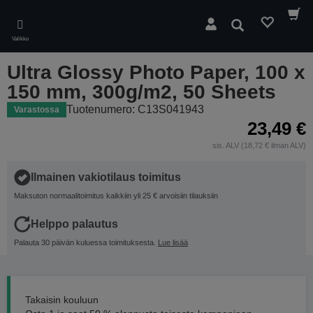
Skip
to
Hae
main
Valikko
content
Ultra Glossy Photo Paper, 100 x
150 mm, 300g/m2, 50 Sheets
Tuotenumero: C13S041943
Varastossa
23,49 €
sis. ALV (18,72 € ilman ALV)
Ilmainen vakiotilaus toimitus
Maksuton normaalitoimitus kaikkiin yli 25 € arvoisiin tilauksiin
Helppo palautus
Palauta 30 päivän kuluessa toimituksesta.
Lue lisää
Takaisin kouluun