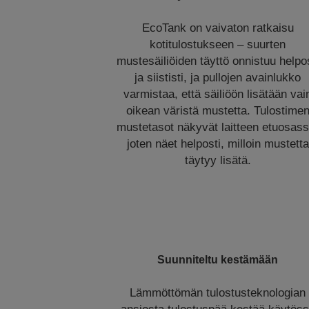
EcoTank on vaivaton ratkaisu
kotitulostukseen – suurten
mustesäiliöiden täyttö onnistuu helpo
ja siististi, ja pullojen avainlukko
varmistaa, että säiliöön lisätään vai
oikean väristä mustetta. Tulostime
mustetasot näkyvät laitteen etuosass
joten näet helposti, milloin mustetta
täytyy lisätä.
Suunniteltu kestämään
Lämmöttömän tulostusteknologian