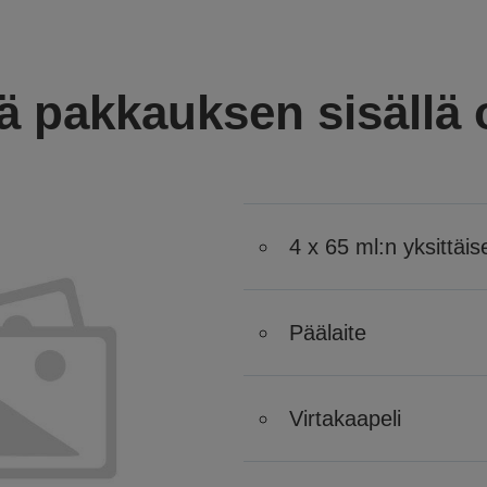
ä pakkauksen sisällä
4 x 65 ml:n yksittäi
Päälaite
Virtakaapeli