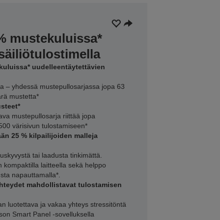
 % mustekuluissa*
iliötulostimella
kuluissa* uudelleentäytettävien
ta – yhdessä mustepullosarjassa jopa 63
rä mustetta*
steet*
tava mustepullosarja riittää jopa
500 värisivun tulostamiseen*
än 25 % kilpailijoiden malleja
uskyvystä tai laadusta tinkimättä.
 kompaktilla laitteella sekä helppo
usta napauttamalla*.
hteydet mahdollistavat tulostamisen
n luotettava ja vakaa yhteys stressitöntä
pson Smart Panel -sovelluksella