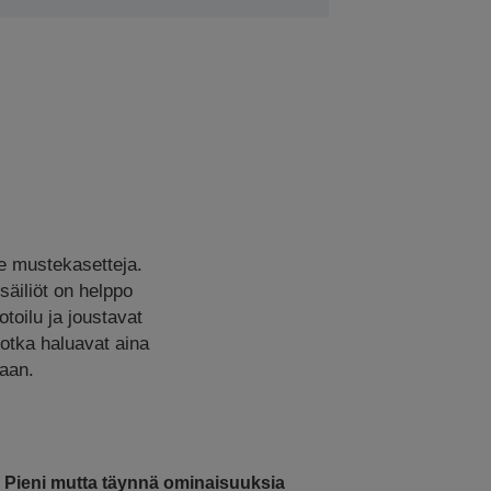
le mustekasetteja.
äiliöt on helppo
toilu ja joustavat
jotka haluavat aina
taan.
Pieni mutta täynnä ominaisuuksia