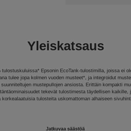
Yleiskatsaus
tulostuskuluissa* Epsonin EcoTank-tulostimilla, joissa ei o
na tulee jopa kolmen vuoden musteet*, ja integroidut mustes
ti suunniteltujen mustepullojen ansiosta. Erittäin kompakti muo
iitäntäominaisuudet tekevät tulostimesta täydellisen kaikille, 
 korkealaatuisia tulosteita uskomattoman alhaiseen sivuhin
Jatkuvaa säästöä