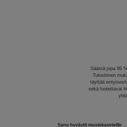
Säästä jopa 95 % 
Tulostimen muka
täyttää erityises
sekä luotettavat l
yhtä
Sano hyvästit mustekaseteille