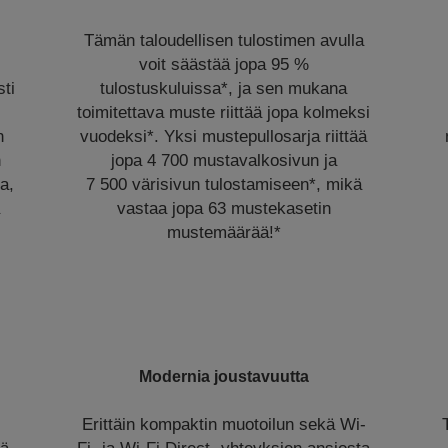
Tämän taloudellisen tulostimen avulla
voit säästää jopa 95 %
sti
tulostuskuluissa*, ja sen mukana
toimitettava muste riittää jopa kolmeksi
n
vuodeksi*. Yksi mustepullosarja riittää
n
jopa 4 700 mustavalkosivun ja
a,
7 500 värisivun tulostamiseen*, mikä
vastaa jopa 63 mustekasetin
mustemäärää!*
Modernia joustavuutta
Erittäin kompaktin muotoilun sekä Wi-