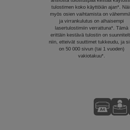
ansiosta tulostuspää kestää käytös
tulostimen koko käyttöiän ajan*. Näi
myös osien vaihtamista on vähemm
ja virrankulutus on alhaisempi
lasertulostimiin verrattuna*. Tämä
erittäin kestävä tulostin on suunnitel
niin, etteivät suuttimet tukkeudu, ja si
on 50 000 sivun (tai 1 vuoden)
vakiotakuu*.