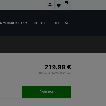
ON VERKKOKAUPPA
TIETOJA
TUKI
219,99 €
sis. ALV (175,29 € ilman ALV)
Osta nyt