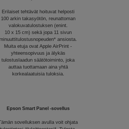
Erilaiset tehtävät hoituvat helposti
100 arkin takasyötön, reunattoman
valokuvatulostuksen (enint.
10 x 15 cm) sekä jopa 11 sivun
minuuttitulostusnopeuden* ansiosta.
Muita etuja ovat Apple AirPrint -
yhteensopivuus ja älykäs
tulostuslaadun säätötoiminto, joka
auttaa tuottamaan aina yhtä
korkealaatuisia tuloksia.
Epson Smart Panel -sovellus
Tämän sovelluksen avulla voit ohjata