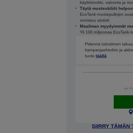
käyttöönotto, valvonta ja mobi
Täytä mustesäiliöt helpos
EcoTank-mustepullojen avain
onnistuu siististi
Maailman myydyimmät must
Yli 100 miljoonaa EcoTank-tu
Pidennä tulostimen takuu
kampanjaehtoihin ja aktivo
tuote
täällä
sis. A
SIIRRY TÄMÄN