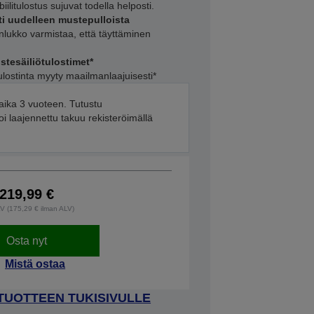
ilitulostus sujuvat todella helposti.
ti uudelleen mustepulloista
lukko varmistaa, että täyttäminen
esäiliötulostimet*
lostinta myyty maailmanlaajuisesti*
aika 3 vuoteen. Tutustu
i laajennettu takuu rekisteröimällä
219,99 €
LV (175,29 € ilman ALV)
Osta nyt
Mistä ostaa
 TUOTTEEN TUKISIVULLE