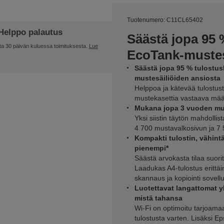
Tuotenumero: C11CL65402
Helppo palautus
Säästä jopa 95
ta 30 päivän kuluessa toimituksesta.
Lue
EcoTank-mustesä
Säästä jopa 95 % tulostus
mustesäiliöiden ansiosta
Helppoa ja kätevää tulostus
mustekasettia vastaava mää
Mukana jopa 3 vuoden mu
Yksi siistin täytön mahdollis
4 700 mustavalkosivun ja 7 
Kompakti tulostin, vähintä
pienempi*
Säästä arvokasta tilaa suorit
Laadukas A4-tulostus erittäin
skannaus ja kopiointi sovell
Luotettavat langattomat y
mistä tahansa
Wi-Fi on optimoitu tarjoamaa
tulostusta varten. Lisäksi E