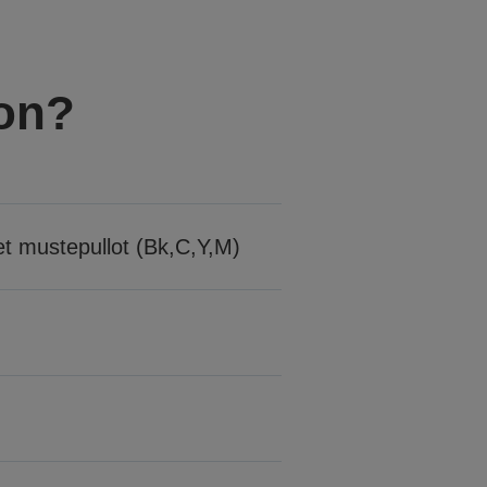
 on?
set mustepullot (Bk,C,Y,M)