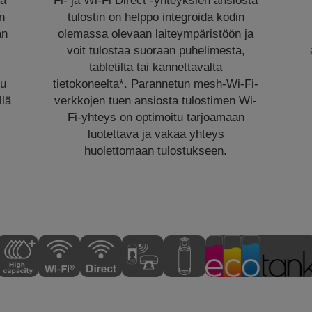
sä
Fi- ja Wi-Fi Direct -yhteyksien ansiosta
n
tulostin on helppo integroida kodin
än
olemassa olevaan laiteympäristöön ja
voit tulostaa suoraan puhelimesta,
tabletilta tai kannettavalta
tu
tietokoneelta*. Parannetun mesh-Wi-Fi-
llä
verkkojen tuen ansiosta tulostimen Wi-
Fi-yhteys on optimoitu tarjoamaan
luotettava ja vakaa yhteys
huolettomaan tulostukseen.