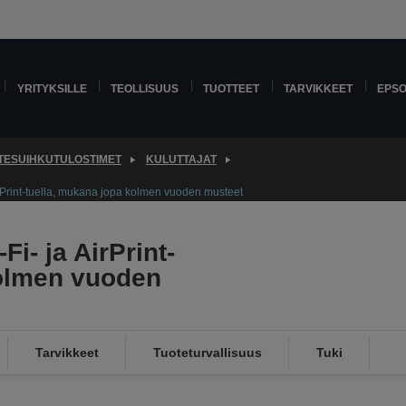
YRITYKSILLE
TEOLLISUUS
TUOTTEET
TARVIKKEET
EPS
TESUIHKUTULOSTIMET
KULUTTAJAT
irPrint-tuella, mukana jopa kolmen vuoden musteet
Fi- ja AirPrint-
kolmen vuoden
Tarvikkeet
Tuoteturvallisuus
Tuki