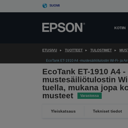
Skip
SUOMI
to
main
content
KOTIIN
ETUSIVU
TUOTTEET
TULOSTIMET
MUS
EcoTank ET-1910 A4 -mustesäiliötulostin Wi-Fi- ja A
EcoTank ET-1910 A4 -
mustesäiliötulostin Wi-
tuella, mukana jopa 
musteet
Varastossa
Yleiskatsaus
Tekniset tiedot