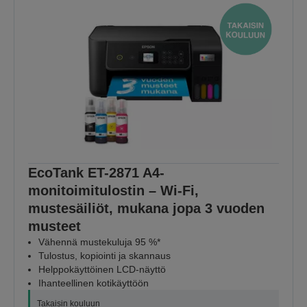
KATSO KAIKKI
TARJOUKSET
EcoTank ET-2871 A4-
monitoimitulostin – Wi-Fi,
mustesäiliöt, mukana jopa 3 vuoden
musteet
Vähennä mustekuluja 95 %*
Tulostus, kopiointi ja skannaus
Helppokäyttöinen LCD-näyttö
Ihanteellinen kotikäyttöön
Takaisin kouluun