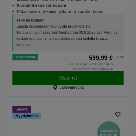
Kristallinkirkas stereoääni
Pitkäikäinen ratkaisu, jolla on 5 vuoden takuu
Takaisin kouluun
Säästä kampanjaan kuuluvista projektoreista.
Tarjous on voimassa vain keskiyöhön 30.8.2026 asti. Alennus
koskee enintään yhtä kappaletta samaa tuotetta tilausta
kohden.
599,99 €
Varastossa
−23%
sis. ALV (478,08 € ilman ALV)
Alkuperäinen hinta
784,36 €
Osta nyt
Jälleenmyyjät
Säästä
Myydyimmät