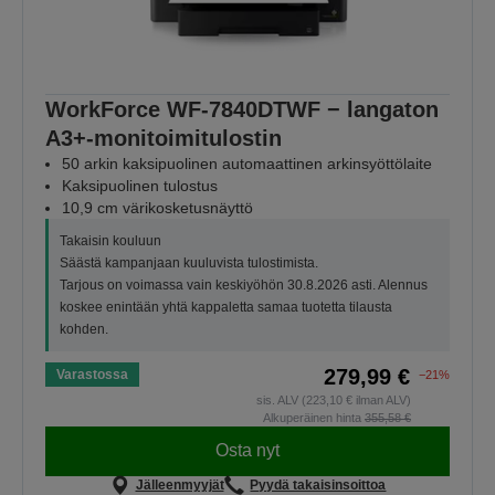
WorkForce WF-7840DTWF − langaton
A3+-monitoimitulostin
50 arkin kaksipuolinen automaattinen arkinsyöttölaite
Kaksipuolinen tulostus
10,9 cm värikosketusnäyttö
Takaisin kouluun
Säästä kampanjaan kuuluvista tulostimista.
Tarjous on voimassa vain keskiyöhön 30.8.2026 asti. Alennus
koskee enintään yhtä kappaletta samaa tuotetta tilausta
kohden.
279,99 €
Varastossa
−21%
sis. ALV (223,10 € ilman ALV)
Alkuperäinen hinta
355,58 €
Osta nyt
Jälleenmyyjät
Pyydä takaisinsoittoa