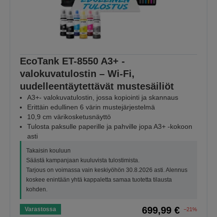
EcoTank ET-8550 A3+ -
valokuvatulostin – Wi-Fi,
uudelleentäytettävät mustesäiliöt
A3+- valokuvatulostin, jossa kopiointi ja skannaus
Erittäin edullinen 6 värin mustejärjestelmä
10,9 cm värikosketusnäyttö
Tulosta paksulle paperille ja pahville jopa A3+ -kokoon
asti
Takaisin kouluun
Säästä kampanjaan kuuluvista tulostimista.
Tarjous on voimassa vain keskiyöhön 30.8.2026 asti. Alennus
koskee enintään yhtä kappaletta samaa tuotetta tilausta
kohden.
699,99 €
Varastossa
−21%