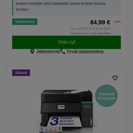
koskee enintään yhtä kappaletta samaa tuotetta tilausta
kohden.
84,99 €
Varastossa
−19%
sis. ALV (67,72 € ilman ALV)
Alkuperäinen hinta
104,58 €
Osta nyt
Jälleenmyyjät
Pyydä takaisinsoittoa
Säästä