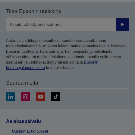
Tilaa Epsonin uutiskirje
Lähetä
Antamalla sähköpostiosoitteesi suostut vastaanottamaan
markkinointiviestejä, mukaan lukien markkina-analyysejä ja kyselyitä,
Epsonin tuotteista, tapahtumista, kampanjoista ja palveluista
sähköpostitse tai muilla sähköisen viestinnän tavoilla valitsemiesi
asetusten ja verkkokäyttäytymisesi pohjalta
Epsonin
tietosuojalausunnossa
kuvatulla tavalla.
Seuraa meitä
Asiakaspalvelu
Uusimmat tarjoukset