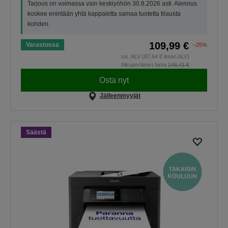
Tarjous on voimassa vain keskiyöhön 30.8.2026 asti. Alennus
koskee enintään yhtä kappaletta samaa tuotetta tilausta
kohden.
109,99 €
Varastossa
−25%
sis. ALV (87,64 € ilman ALV)
Alkuperäinen hinta
146,41 €
Osta nyt
Jälleenmyyjät
Säästä