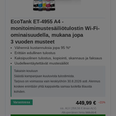
EcoTank ET-4955 A4 -
monitoimimustesäiliötulostin Wi-Fi-
ominaisuudella, mukana jopa
3 vuoden musteet
Vähennä kustannuksia jopa 95 %*
Erittäin edullinen tulostus
Kaksipuolinen tulostus, kopiointi, skannaus ja faksaus
Uudelleentäytettävät mustesäiliöt
Takaisin kouluun
Säästä kampanjaan kuuluvista tulostimista.
Tarjous on voimassa vain keskiyöhön 30.8.2026 asti. Alennus
koskee enintään yhtä kappaletta samaa tuotetta tilausta
kohden.
449,99 €
Varastossa
−21%
sis. ALV (358,56 € ilman ALV)
Alkuperäinen hinta
569,00 €