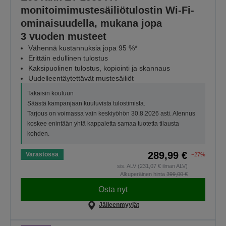
monitoimimustesäiliötulostin Wi-Fi-
ominaisuudella, mukana jopa
3 vuoden musteet
Vähennä kustannuksia jopa 95 %*
Erittäin edullinen tulostus
Kaksipuolinen tulostus, kopiointi ja skannaus
Uudelleentäytettävät mustesäiliöt
Takaisin kouluun
Säästä kampanjaan kuuluvista tulostimista.
Tarjous on voimassa vain keskiyöhön 30.8.2026 asti. Alennus
koskee enintään yhtä kappaletta samaa tuotetta tilausta
kohden.
289,99 €
Varastossa
−27%
sis. ALV (231,07 € ilman ALV)
Alkuperäinen hinta
399,00 €
Osta nyt
Jälleenmyyjät