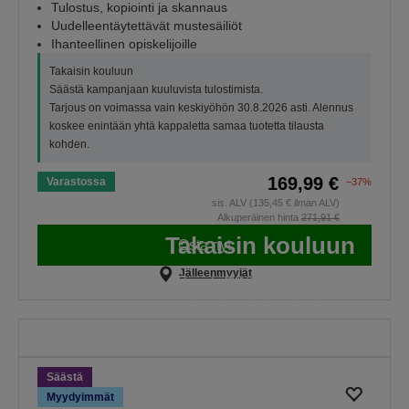
Tulostus, kopiointi ja skannaus
Uudelleentäytettävät mustesäiliöt
Ihanteellinen opiskelijoille
Takaisin kouluun
Säästä kampanjaan kuuluvista tulostimista.
Tarjous on voimassa vain keskiyöhön 30.8.2026 asti. Alennus
koskee enintään yhtä kappaletta samaa tuotetta tilausta
kohden.
169,99 €
Varastossa
−37%
sis. ALV (135,45 € ilman ALV)
Alkuperäinen hinta
271,91 €
Takaisin kouluun
Osta nyt
Jälleenmyyjät
Säästä 10 % kampanjaan
kuuluvista EcoTank-
mustepulloista, papereita koskeva
Osta yksi, saat toisen puoleen
hintaan-tarjous on voimassa
Säästä
keskiyöhön 30.8.2026 asti.
Myydyimmät