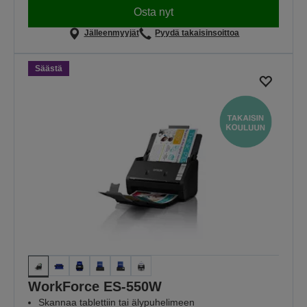
Osta nyt
Jälleenmyyjät
Pyydä takaisinsoittoa
Säästä
WorkForce ES-550W
Skannaa tablettiin tai älypuhelimeen