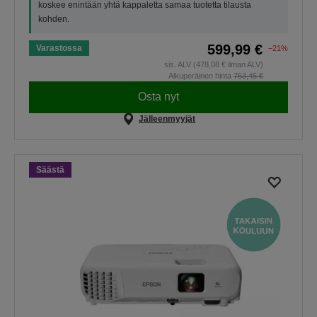
koskee enintään yhtä kappaletta samaa tuotetta tilausta
kohden.
599,99 €
Varastossa
−21%
sis. ALV (478,08 € ilman ALV)
Alkuperäinen hinta
763,45 €
Osta nyt
Jälleenmyyjät
Säästä