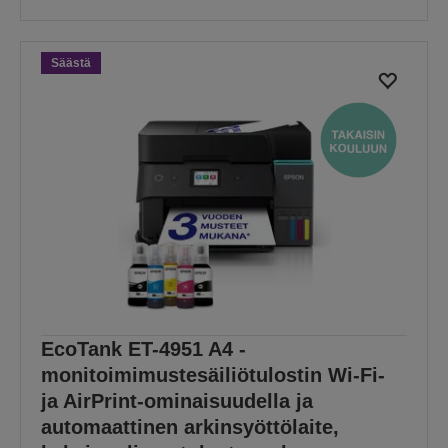
Säästä
EcoTank ET-4951 A4 -
monitoimimustesäiliötulostin Wi-Fi-
ja AirPrint-ominaisuudella ja
automaattinen arkinsyöttölaite,