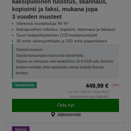
kaksipuolinen tulostus, skannaus,
kopiointi ja faksi, mukana jopa
3 vuoden musteet
Vähennä mustekuluja 95 %*
Kaksipuolinen tulostus, kopiointi, skannaus ja faksaus
Suuri helppokäyttöinen LCD-kosketusnäyttö
30 arkin arkinsyöttölaite ja 250 arkin paperilokero
Takaisin kouluun
Säästä kampanjaan kuuluvista tulostimista.
Tarjous on voimassa vain keskiyöhön 30.8.2026 asti. Alennus
koskee enintään yhtä kappaletta samaa tuotetta tilausta
kohden.
449,99 €
Varastossa
−21%
sis. ALV (358,56 € ilman ALV)
Alkuperäinen hinta
569,00 €
Osta nyt
Jälleenmyyjät
Säästä