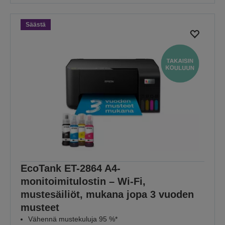
Säästä
EcoTank ET-2864 A4-
monitoimitulostin – Wi-Fi,
mustesäiliöt, mukana jopa 3 vuoden
musteet
Vähennä mustekuluja 95 %*