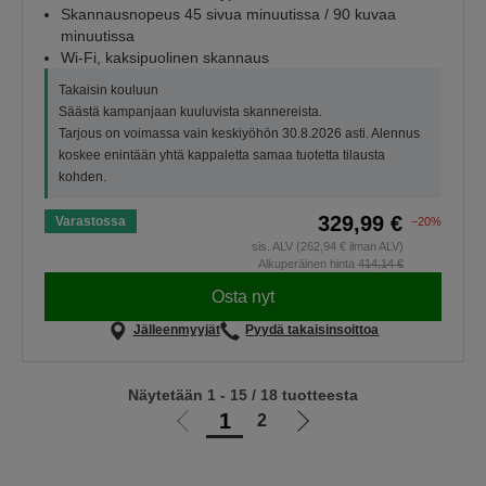
Skannausnopeus 45 sivua minuutissa / 90 kuvaa
minuutissa
Wi-Fi, kaksipuolinen skannaus
Takaisin kouluun
Säästä kampanjaan kuuluvista skannereista.
Tarjous on voimassa vain keskiyöhön 30.8.2026 asti. Alennus
koskee enintään yhtä kappaletta samaa tuotetta tilausta
kohden.
329,99 €
Varastossa
−20%
sis. ALV (262,94 € ilman ALV)
Alkuperäinen hinta
414,14 €
Osta nyt
Jälleenmyyjät
Pyydä takaisinsoittoa
Näytetään 1 - 15 / 18 tuotteesta
1
2
Siirry
Siirry
edelliselle
seuraavalle
sivulle
sivulle