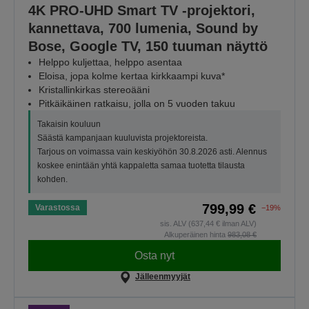
4K PRO-UHD Smart TV ‑projektori,
kannettava, 700 lumenia, Sound by
Bose, Google TV, 150 tuuman näyttö
Helppo kuljettaa, helppo asentaa
Eloisa, jopa kolme kertaa kirkkaampi kuva*
Kristallinkirkas stereoääni
Pitkäikäinen ratkaisu, jolla on 5 vuoden takuu
Takaisin kouluun
Säästä kampanjaan kuuluvista projektoreista.
Tarjous on voimassa vain keskiyöhön 30.8.2026 asti. Alennus
koskee enintään yhtä kappaletta samaa tuotetta tilausta
kohden.
799,99 €
Varastossa
−19%
sis. ALV (637,44 € ilman ALV)
Alkuperäinen hinta
983,08 €
Osta nyt
Jälleenmyyjät