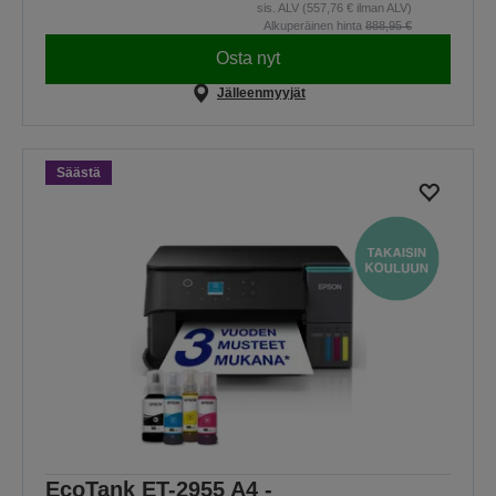
sis. ALV (557,76 € ilman ALV)
Alkuperäinen hinta
888,95 €
Osta nyt
Jälleenmyyjät
Säästä
EcoTank ET-2955 A4 -