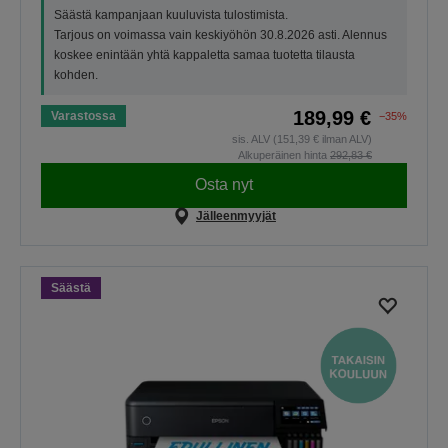
Säästä kampanjaan kuuluvista tulostimista.
Tarjous on voimassa vain keskiyöhön 30.8.2026 asti. Alennus
koskee enintään yhtä kappaletta samaa tuotetta tilausta
kohden.
189,99 €
Varastossa
−35%
sis. ALV (151,39 € ilman ALV)
Alkuperäinen hinta
292,83 €
Osta nyt
Jälleenmyyjät
Säästä