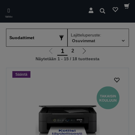
Skip
to
Hae
main
Valikko
content
Lajitteluperuste:
Suodattimet
1
2
Siirry
Siirry
Näytetään 1 - 15 / 18 tuotteesta
edelliselle
seuraavalle
sivulle
sivulle
Säästä