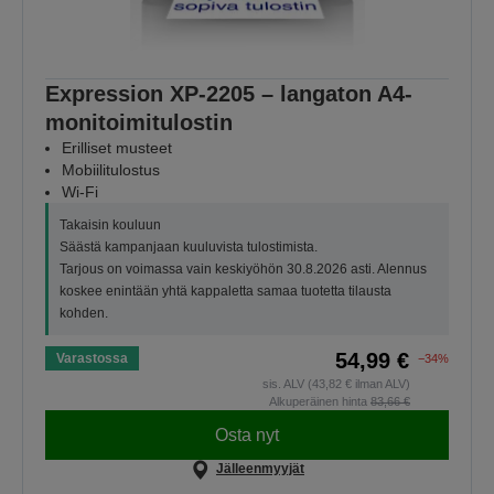
Expression XP-2205 – langaton A4-
monitoimitulostin
Erilliset musteet
Mobiilitulostus
Wi-Fi
Takaisin kouluun
Säästä kampanjaan kuuluvista tulostimista.
Tarjous on voimassa vain keskiyöhön 30.8.2026 asti. Alennus
koskee enintään yhtä kappaletta samaa tuotetta tilausta
kohden.
54,99 €
Varastossa
−34%
sis. ALV (43,82 € ilman ALV)
Alkuperäinen hinta
83,66 €
Osta nyt
Jälleenmyyjät