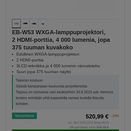
EB-W53 WXGA-lamppuprojektori,
2 HDMI-porttia, 4 000 lumenia, jopa
375 tuuman kuvakoko
Edullinen WXGA-lamppuprojektori
2 HDMI-porttia
3LCD-tekniikka ja 4 000 lumenin värivaloteho
Suuri jopa 375 tuuman näyttö
Takaisin kouluun
Säästä kampanjaan kuuluvista projektoreista.
Tarjous on voimassa vain keskiyöhön 30.8.2026 asti. Alennus
koskee enintään yhtä kappaletta samaa tuotetta tilausta
kohden.
520,99 €
Varastossa
−23%
sis. ALV (415,13 € ilman ALV)
Alkuperäinen hinta
679,78 €