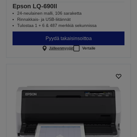
Epson LQ-690II
24-neulainen malli, 106 saraketta
Rinnakkais- ja USB-liitännät
Tulostaa 1 + 6 & 487 merkkiä sekunnissa
Pyydä takaisinsoittoa
Jälleenmyyjät
Vertaile