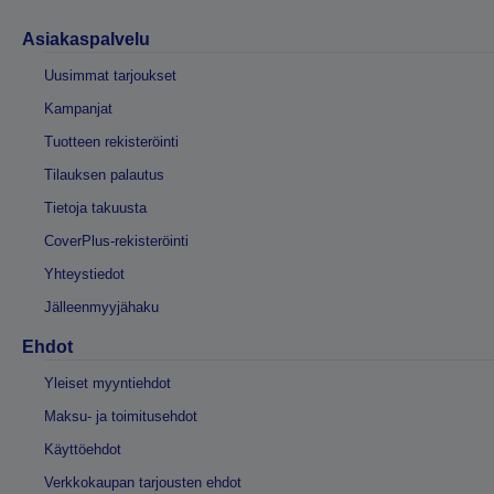
Asiakaspalvelu
Uusimmat tarjoukset
Kampanjat
Tuotteen rekisteröinti
Tilauksen palautus
Tietoja takuusta
CoverPlus-rekisteröinti
Yhteystiedot
Jälleenmyyjähaku
Ehdot
Yleiset myyntiehdot
Maksu- ja toimitusehdot
Käyttöehdot
Verkkokaupan tarjousten ehdot