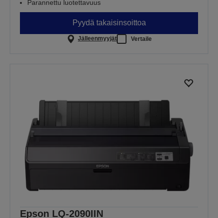
Parannettu luotettavuus
Pyydä takaisinsoittoa
Jälleenmyyjät
Vertaile
Epson LQ-2090IIN