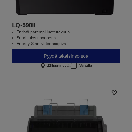
LQ-590II
Entistä parempi luotettavuus
Suuri tulostusnopeus
Energy Star -yhteensopiva
Pyydä takaisinsoittoa
Jälleenmyyjät
Vertaile