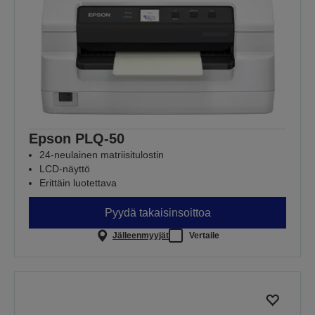
Epson PLQ-50
24-neulainen matriisitulostin
LCD-näyttö
Erittäin luotettava
Pyydä takaisinsoittoa
Jälleenmyyjät
Vertaile