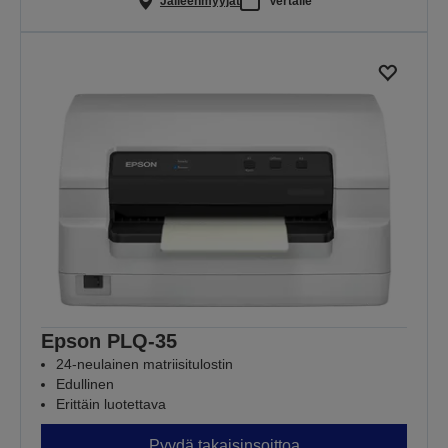
Jälleenmyyjät
Vertaile
Epson PLQ-35
24-neulainen matriisitulostin
Edullinen
Erittäin luotettava
Pyydä takaisinsoittoa