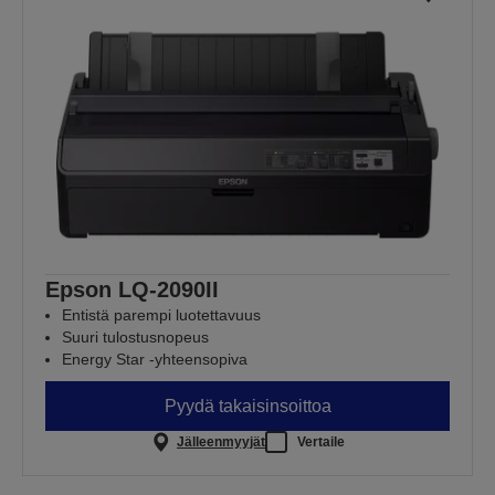
Epson LQ-2090II
Entistä parempi luotettavuus
Suuri tulostusnopeus
Energy Star -yhteensopiva
Pyydä takaisinsoittoa
Jälleenmyyjät
Vertaile