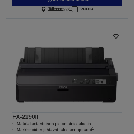
Jälleenmyyjät
Vertaile
FX-2190II
Matalakustanteinen pistematriisitulostin
1
Markkinoiden johtavat tulostusnopeudet