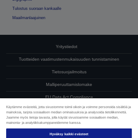
Tulostus suoraan kankaalle
Maailmanlaajuinen
Yritystiedot
Tuotteiden vaatimustenmukaisuuden tunnistaminen
Tietosuojailmoitus
Malliperuuttamislomake
EU Data Act Compliance
Käytämme evästeitä, jotta sivustomme toimii oikein ja voimme personoida sisältöä ja
Ota meihin yhteyttä omista tiedoistasi
mainoksia, tarjota sosiaalisen median ominaisuuksia ja analysoida tietoliikennettä.
Jaamme myös tietoja tavasta, jolla käytät sivustoamme sosiaalisen median,
Tietoa evästeistä
mainonta- ja analytiikkakumppaneidemme kanssa.
Hyväksy kaikki evästeet
Epson on sitoutunut saavutettavuuteen