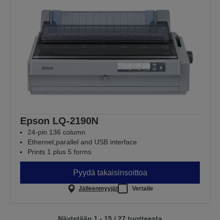
Epson LQ-2190N
24-pin 136 column
Ethernet,parallel and USB interface
Prints 1 plus 5 forms
Pyydä takaisinsoittoa
Jälleenmyyjät
Vertaile
Näytetään 1 - 15 / 27 tuotteesta