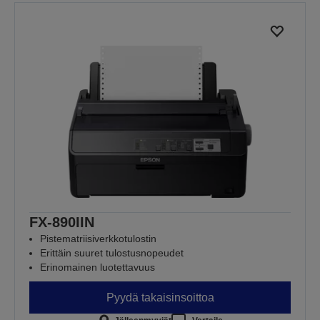
FX-890IIN
Pistematriisiverkkotulostin
Erittäin suuret tulostusnopeudet
Erinomainen luotettavuus
Pyydä takaisinsoittoa