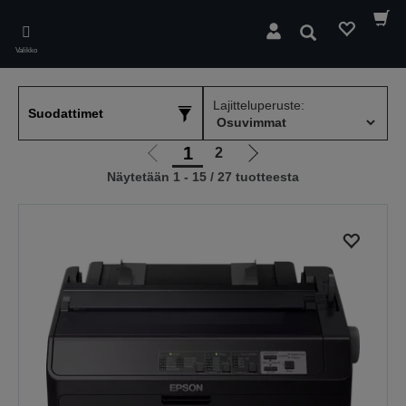
Skip
to
Hae
main
Valikko
content
Lajitteluperuste:
Suodattimet
1
2
Siirry
Siirry
Näytetään 1 - 15 / 27 tuotteesta
edelliselle
seuraavalle
sivulle
sivulle