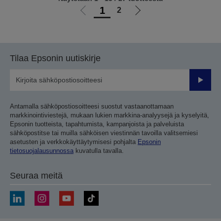
1
2
Siirry
Siirry
edelliselle
seuraavalle
sivulle
sivulle
Tilaa Epsonin uutiskirje
Lähetä
Antamalla sähköpostiosoitteesi suostut vastaanottamaan
markkinointiviestejä, mukaan lukien markkina-analyysejä ja kyselyitä,
Epsonin tuotteista, tapahtumista, kampanjoista ja palveluista
sähköpostitse tai muilla sähköisen viestinnän tavoilla valitsemiesi
asetusten ja verkkokäyttäytymisesi pohjalta
Epsonin
tietosuojalausunnossa
kuvatulla tavalla.
Seuraa meitä