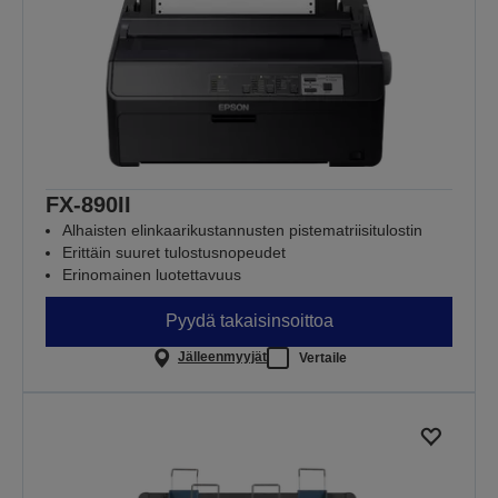
FX-890II
Alhaisten elinkaarikustannusten pistematriisitulostin
Erittäin suuret tulostusnopeudet
Erinomainen luotettavuus
Pyydä takaisinsoittoa
Jälleenmyyjät
Vertaile