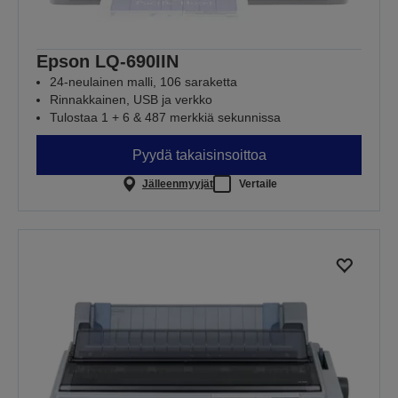
Epson LQ-690IIN
24-neulainen malli, 106 saraketta
Rinnakkainen, USB ja verkko
Tulostaa 1 + 6 & 487 merkkiä sekunnissa
Pyydä takaisinsoittoa
Jälleenmyyjät
Vertaile