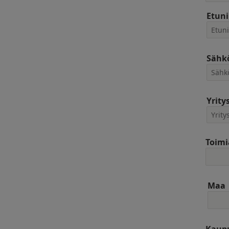
Etun
Sähkö
Yrity
Toimi
Maa