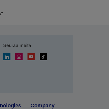
yt
Seuraa meitä
ä
nologies
Company