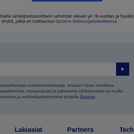
mällä sähköpostiosoitteesi vahvistat olevasi yli 16-vuotias ja hyväks
 ehdot, jotka on luettavissa
Epsonin tietosuojatiedotteessa
.
Lähet
staanottamaan markkinointiviestejä, mukaan lukien markkina-
 tapahtumista, kampanjoista ja palveluista sähköpostitse tai muilla
asetusten ja verkkokäyttäytymisesi pohjalta
Epsonin
Lakiasiat
Partners
Tech