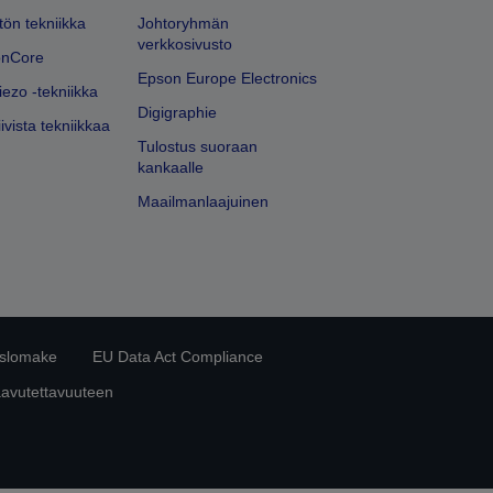
ön tekniikka
Johtoryhmän
verkkosivusto
onCore
Epson Europe Electronics
iezo -tekniikka
Digigraphie
ivista tekniikkaa
Tulostus suoraan
kankaalle
Maailmanlaajuinen
islomake
EU Data Act Compliance
aavutettavuuteen