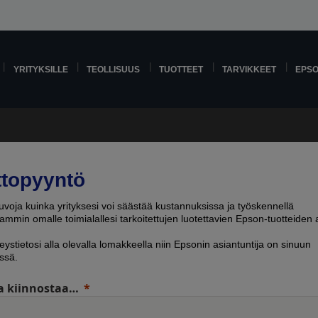
YRITYKSILLE
TEOLLISUUS
TUOTTEET
TARVIKKEET
EPS
ttopyyntö
voja kuinka yrityksesi voi säästää kustannuksissa ja työskennellä
mmin omalle toimialallesi tarkoitettujen luotettavien Epson-tuotteiden a
eystietosi alla olevalla lomakkeella niin Epsonin asiantuntija on sinuun
ssä.
a kiinnostaa…