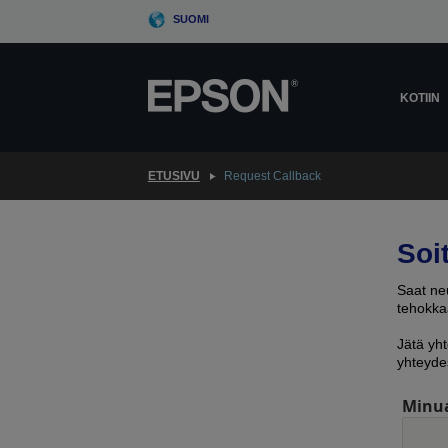
Skip
SUOMI
to
main
content
KOTIIN
ETUSIVU
Request Callback
Soi
Saat neu
tehokkaa
Jätä yht
yhteyde
Minu