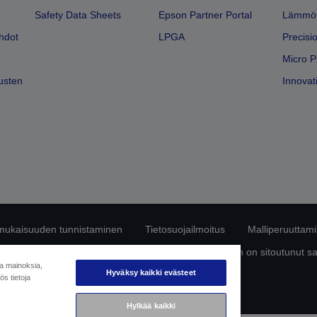
Safety Data Sheets
Epson Partner Portal
Lämmöt
hdot
LPGA
Precisi
Micro P
usten
Innovati
mukaisuuden tunnistaminen
Tietosuojailmoitus
Malliperuuttam
ttä omista tiedoistasi
Tietoa evästeistä
Epson on sitoutunut s
ja mainoksia,
Hyväksy kaikki evästeet
s tietoja
Copyright © 2026 Seiko Epson
Hylkää kaikki