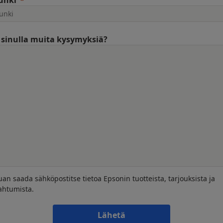
unki
sinulla muita kysymyksiä?
uan saada sähköpostitse tietoa Epsonin tuotteista, tarjouksista ja
ahtumista.
Lähetä