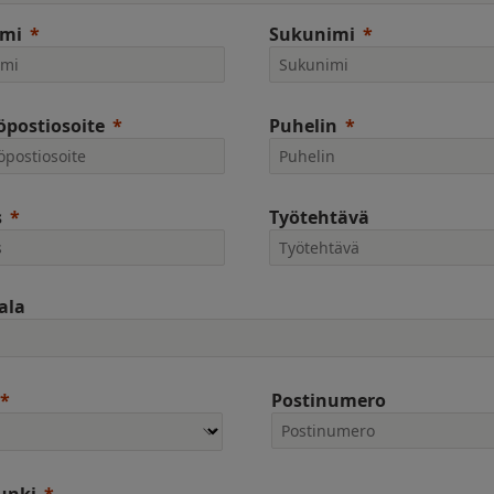
imi
Sukunimi
postiosoite
Puhelin
s
Työtehtävä
ala
Postinumero