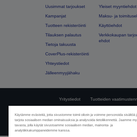
Uusimmat tarjoukset
Yleiset myyntiehdot
Kampanjat
Maksu- ja toimituse
Tuotteen rekisteröinti
Käyttöehdot
Tilauksen palautus
Verkkokaupan tarjo
ehdot
Tietoja takuusta
CoverPlus-rekisteröinti
Yhteystiedot
Jälleenmyyjähaku
Yritystiedot
Tuotteiden vaatimusten
Ota meihin yhtey
Käytämme evästeitä, jotta sivustomme toimii oikein ja voimme personoida sisältöä 
tarjota sosiaalisen median ominaisuuksia ja analysoida tietoliikennettä. Jaamme myö
tavasta, jolla käytät sivustoamme sosiaalisen median, mainonta- ja
analytiikkakumppaneidemme kanssa.