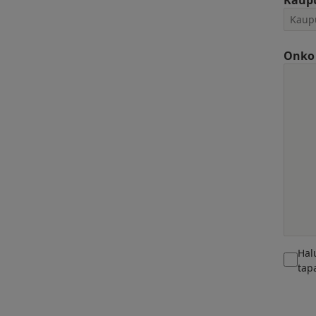
Kaup
Onko 
Hal
tap