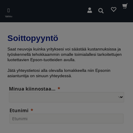
Skip
to
Hae
main
Valikko
content
Soittopyyntö
Saat neuvoja kuinka yrityksesi voi säästää kustannuksissa ja
työskennellä tehokkaammin omalle toimialallesi tarkoitettujen
luotettavien Epson-tuotteiden avulla.
Jätä yhteystietosi alla olevalla lomakkeella niin Epsonin
asiantuntija on sinuun yhteydessä.
Minua kiinnostaa…
Etunimi