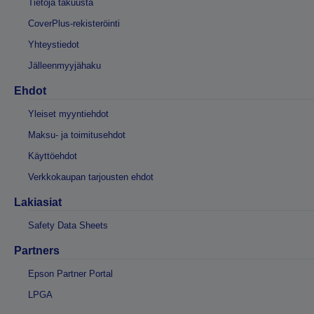
Tietoja takuusta
CoverPlus-rekisteröinti
Yhteystiedot
Jälleenmyyjähaku
Ehdot
Yleiset myyntiehdot
Maksu- ja toimitusehdot
Käyttöehdot
Verkkokaupan tarjousten ehdot
Lakiasiat
Safety Data Sheets
Partners
Epson Partner Portal
LPGA