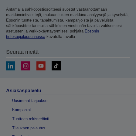
Antamalla sähköpostiosoitteesi suostut vastaanottamaan
markkinointiviestejä, mukaan lukien markkina-analyysejä ja kyselyitä,
Epsonin tuotteista, tapahtumista, kampanjoista ja palveluista
sähköpostitse tai muilla sähköisen viestinnän tavoilla valitsemiesi
asetusten ja verkkokäyttäytymisesi pohjalta
Epsonin
tietosuojalausunnossa
kuvatulla tavalla.
Seuraa meitä
Asiakaspalvelu
Uusimmat tarjoukset
Kampanjat
Tuotteen rekisteröinti
Tilauksen palautus