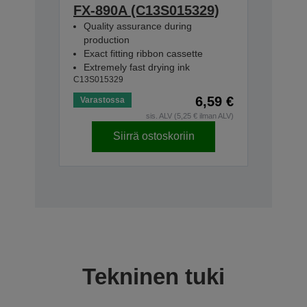
FX-890A (C13S015329)
Quality assurance during
production
Exact fitting ribbon cassette
Extremely fast drying ink
C13S015329
6,59 €
Varastossa
sis. ALV (5,25 € ilman ALV)
Siirrä ostoskoriin
Tekninen tuki