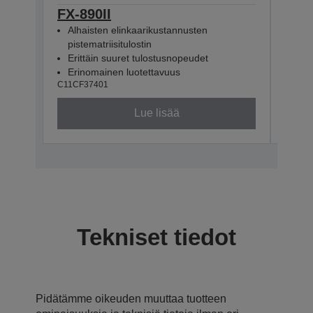
FX-890II
FX-
Alhaisten elinkaarikustannusten
Pist
pistematriisitulostin
Eri
Erittäin suuret tulostusnopeudet
Eri
C11CF
Erinomainen luotettavuus
C11CF37401
Lue lisää
Tekniset tiedot
Pidätämme oikeuden muuttaa tuotteen