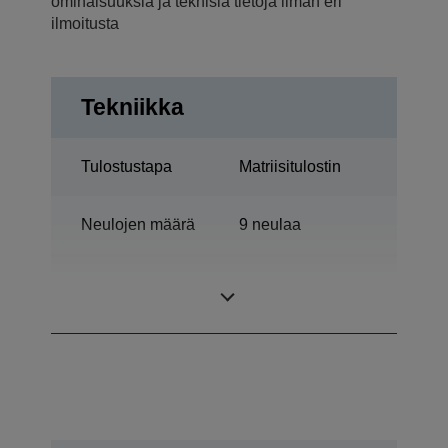
ominaisuuksia ja teknisiä tietoja ilman eri
ilmoitusta
Tekniikka
Tulostustapa
Matriisitulostin
Neulojen määrä
9 neulaa
Sarakkeiden
80 sarakkeet
lukumäärä