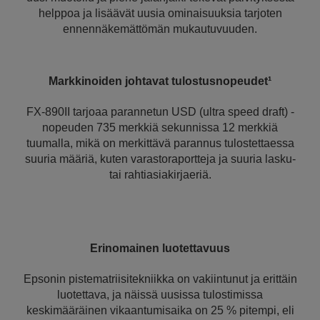
helppoa ja lisäävät uusia ominaisuuksia tarjoten
ennennäkemättömän mukautuvuuden.
Markkinoiden johtavat tulostusnopeudet¹
FX-890II tarjoaa parannetun USD (ultra speed draft) -
nopeuden 735 merkkiä sekunnissa 12 merkkiä
tuumalla, mikä on merkittävä parannus tulostettaessa
suuria määriä, kuten varastoraportteja ja suuria lasku-
tai rahtiasiakirjaeriä.
Erinomainen luotettavuus
Epsonin pistematriisitekniikka on vakiintunut ja erittäin
luotettava, ja näissä uusissa tulostimissa
keskimääräinen vikaantumisaika on 25 % pitempi, eli