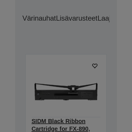
Värinauhat
Lisävarusteet
Laajennetu
SIDM Black Ribbon
Cartridge for FX-890,