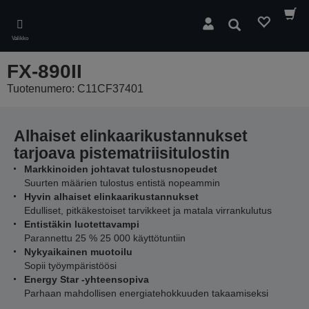
Skip
to
Hae
main
Valikko
content
FX-890II
Tuotenumero: C11CF37401
Alhaiset elinkaarikustannukset
tarjoava pistematriisitulostin
Markkinoiden johtavat tulostusnopeudet
Suurten määrien tulostus entistä nopeammin
Hyvin alhaiset elinkaarikustannukset
Edulliset, pitkäkestoiset tarvikkeet ja matala virrankulutus
Entistäkin luotettavampi
Parannettu 25 % 25 000 käyttötuntiin
Nykyaikainen muotoilu
Sopii työympäristöösi
Energy Star -yhteensopiva
Parhaan mahdollisen energiatehokkuuden takaamiseksi