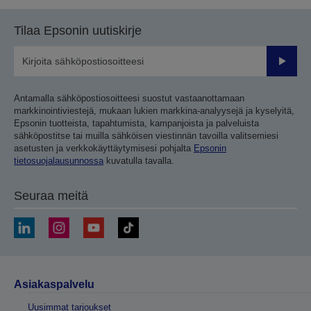
Tilaa Epsonin uutiskirje
Lähetä
Antamalla sähköpostiosoitteesi suostut vastaanottamaan
markkinointiviestejä, mukaan lukien markkina-analyysejä ja kyselyitä,
Epsonin tuotteista, tapahtumista, kampanjoista ja palveluista
sähköpostitse tai muilla sähköisen viestinnän tavoilla valitsemiesi
asetusten ja verkkokäyttäytymisesi pohjalta
Epsonin
tietosuojalausunnossa
kuvatulla tavalla.
Seuraa meitä
Asiakaspalvelu
Uusimmat tarjoukset