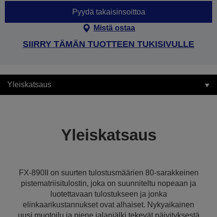
Pyydä takaisinsoittoa
Mistä ostaa
SIIRRY TÄMÄN TUOTTEEN TUKISIVULLE
Yleiskatsaus
Yleiskatsaus
FX-890II on suurten tulostusmäärien 80-sarakkeinen
pistematriisitulostin, joka on suunniteltu nopeaan ja
luotettavaan tulostukseen ja jonka
elinkaarikustannukset ovat alhaiset. Nykyaikainen
uusi muotoilu ja piene jalanjälki tekevät päivityksestä