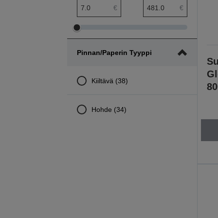
hinta pienin etäisyys
hinta suurin etäisyys
€
€
Säädä
Säädä
hinta
hinta
Pinnan/paperin Tyyppi
pienintä
suurinta
Su
etäisyyttä
etäisyyttä
Gl
Kiiltävä (38)
80
Hohde (34)