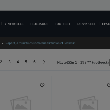
YRITYKSILLE
TEOLLISUUS
TUOTTEET
TARVIKKEET
EPS
Paperit ja muut tulostusmateriaalit tuotantotulostimiin
2
3
4
5
6
Näytetään 1 - 15 / 77 tuotteesta
Siirry
le
seuraavalle
sivulle