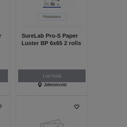
Pikakatselu
r
SureLab Pro-S Paper
Luster BP 6x65 2 rolls
Lue lisää
Jälleenmyyjät