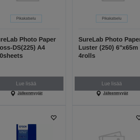
Pikakatselu
Pikakatselu
reLab Photo Paper
SureLab Photo Pape
oss-DS(225) A4
Luster (250) 6"x65m
0sheets
4rolls
Lue lisää
Lue lisää
Jälleenmyyjät
Jälleenmyyjät