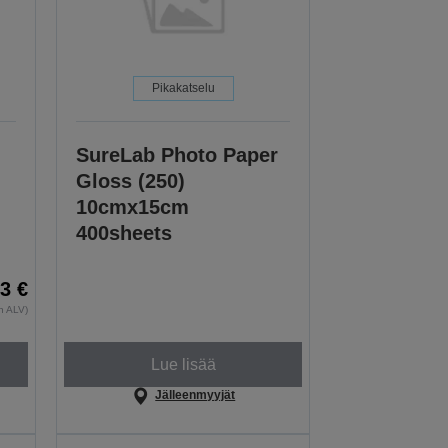
Pikakatselu
SureLab Photo Paper
Gloss (250)
10cmx15cm
400sheets
53 €
an ALV)
Lue lisää
Jälleenmyyjät