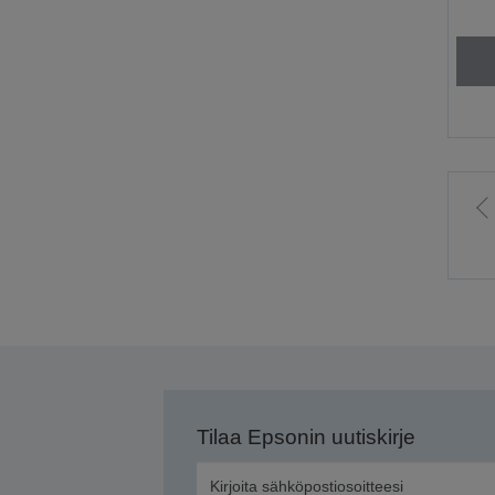
S
e
s
Tilaa Epsonin uutiskirje