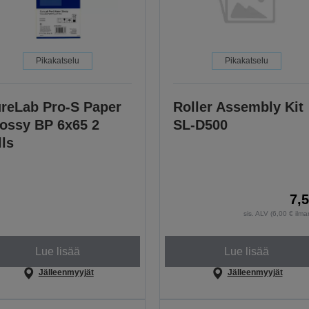
Pikakatselu
Pikakatselu
reLab Pro-S Paper
Roller Assembly Kit
ossy BP 6x65 2
SL-D500
lls
7,
sis. ALV (6,00 € ilm
Lue lisää
Lue lisää
Jälleenmyyjät
Jälleenmyyjät