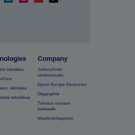
ä
nologies
Company
ön tekniikka
Johtoryhmän
verkkosivusto
onCore
Epson Europe Electronics
iezo -tekniikka
Digigraphie
ivista tekniikkaa
Tulostus suoraan
kankaalle
Maailmanlaajuinen