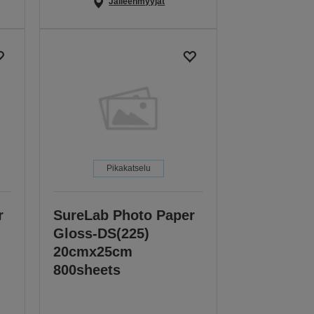
Jälleenmyyjät
Pikakatselu
r
SureLab Photo Paper
Gloss-DS(225)
20cmx25cm
800sheets