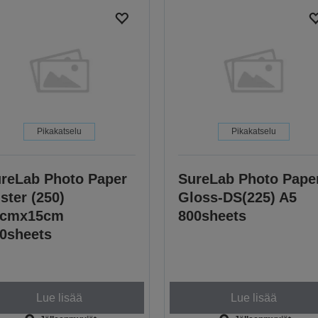
Pikakatselu
Pikakatselu
reLab Photo Paper
SureLab Photo Pape
ster (250)
Gloss-DS(225) A5
0cmx15cm
800sheets
0sheets
Lue lisää
Lue lisää