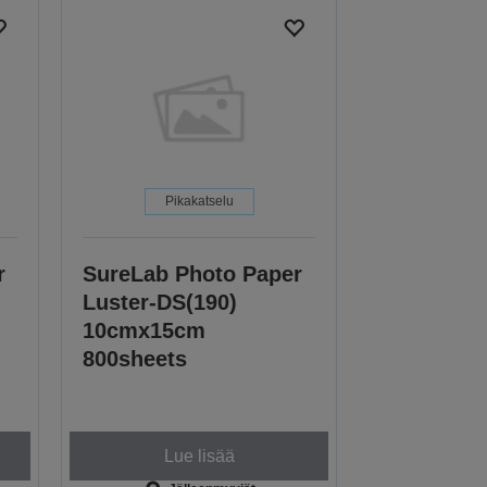
Pikakatselu
r
SureLab Photo Paper
Luster-DS(190)
10cmx15cm
800sheets
Lue lisää