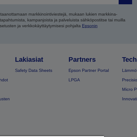
Lähet
staanottamaan markkinointiviestejä, mukaan lukien markkina-
 tapahtumista, kampanjoista ja palveluista sähköpostitse tai muilla
asetusten ja verkkokäyttäytymisesi pohjalta
Epsonin
Lakiasiat
Partners
Tech
Safety Data Sheets
Epson Partner Portal
Lämmöt
hdot
LPGA
Precisi
Micro P
usten
Innovati