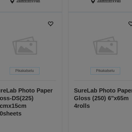
Jälleenmyyjät
Jälleenmyyjät
Pikakatselu
Pikakatselu
reLab Photo Paper
SureLab Photo Pape
oss-DS(225)
Gloss (250) 6"x65m
0cmx15cm
4rolls
0sheets