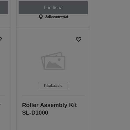
Lue lisää
Jälleenmyyjät
Pikakatselu
r
Roller Assembly Kit
SL-D1000