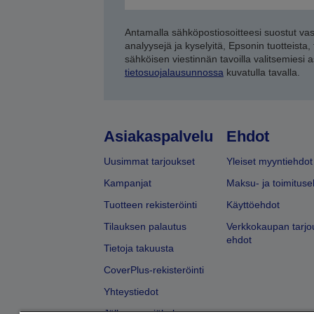
Antamalla sähköpostiosoitteesi suostut va
analyysejä ja kyselyitä, Epsonin tuotteista,
sähköisen viestinnän tavoilla valitsemiesi 
tietosuojalausunnossa
kuvatulla tavalla.
Asiakaspalvelu
Ehdot
Uusimmat tarjoukset
Yleiset myyntiehdot
Kampanjat
Maksu- ja toimituse
Tuotteen rekisteröinti
Käyttöehdot
Tilauksen palautus
Verkkokaupan tarjo
ehdot
Tietoja takuusta
CoverPlus-rekisteröinti
Yhteystiedot
Jälleenmyyjähaku