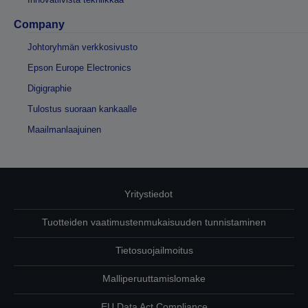
Company
Johtoryhmän verkkosivusto
Epson Europe Electronics
Digigraphie
Tulostus suoraan kankaalle
Maailmanlaajuinen
Yritystiedot
Tuotteiden vaatimustenmukaisuuden tunnistaminen
Tietosuojailmoitus
Malliperuuttamislomake
EU Data Act Compliance