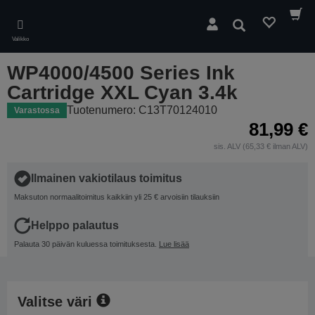
Skip
to
Hae
main
Valikko
content
WP4000/4500 Series Ink
Cartridge XXL Cyan 3.4k
Tuotenumero: C13T70124010
Varastossa
81,99 €
sis. ALV (65,33 € ilman ALV)
Ilmainen vakiotilaus toimitus
Maksuton normaalitoimitus kaikkiin yli 25 € arvoisiin tilauksiin
Helppo palautus
Palauta 30 päivän kuluessa toimituksesta.
Lue lisää
Valitse väri