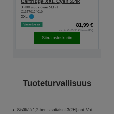
Cartridge XXL Cyan 3.4k
Car
3 400 sivua cyan
3 400
34,2 ml
C13T70124010
C13T7
XXL
XXL
81,99 €
Varastossa
Vara
sis. ALV (65,33 € ilman ALV)
Siirrä ostoskoriin
Tuoteturvallisuus
Sisältää 1,2-bentsisotiatsol-3(2H)-oni. Voi