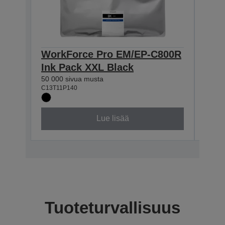
WorkForce Pro EM/EP-C800R
Wor
Ink Pack XXL Black
Ink
50 000 sivua musta
20 00
C13T11P140
C13T1
Lue lisää
Tuoteturvallisuus