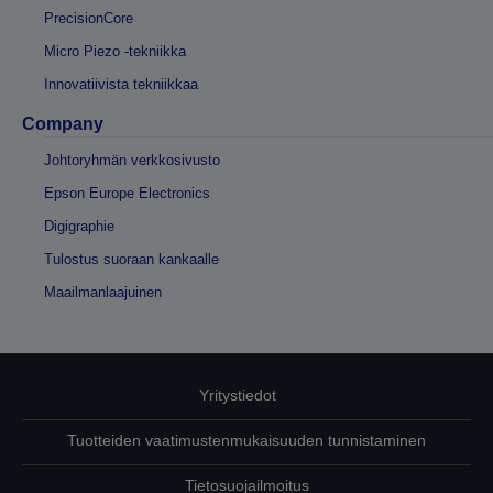
PrecisionCore
Micro Piezo -tekniikka
Innovatiivista tekniikkaa
Company
Johtoryhmän verkkosivusto
Epson Europe Electronics
Digigraphie
Tulostus suoraan kankaalle
Maailmanlaajuinen
Yritystiedot
Tuotteiden vaatimustenmukaisuuden tunnistaminen
Tietosuojailmoitus