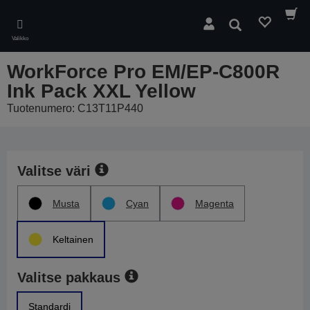
Skip
to
Hae
main
Valikko
content
WorkForce Pro EM/EP-C800R
Ink Pack XXL Yellow
Tuotenumero: C13T11P440
Valitse väri
Musta
Cyan
Magenta
Keltainen
Valitse pakkaus
Standardi