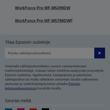
WorkForce Pro WF-M5299DW
WorkForce Pro WF-M5799DWF
Tilaa Epsonin uutiskirje
Lähetä
Antamalla sähköpostiosoitteesi suostut vastaanottamaan
markkinointiviestejä, mukaan lukien markkina-analyysejä ja kyselyitä,
Epsonin tuotteista, tapahtumista, kampanjoista ja palveluista
sähköpostitse tai muilla sähköisen viestinnän tavoilla valitsemiesi
asetusten ja verkkokäyttäytymisesi pohjalta
Epsonin
tietosuojalausunnossa
kuvatulla tavalla.
Seuraa meitä