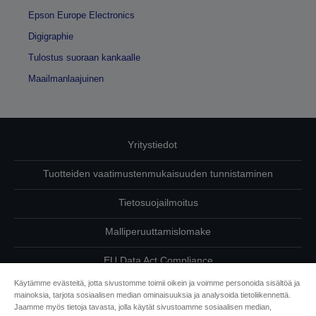
Epson Europe Electronics
Digigraphie
Tulostus suoraan kankaalle
Maailmanlaajuinen
Yritystiedot
Tuotteiden vaatimustenmukaisuuden tunnistaminen
Tietosuojailmoitus
Malliperuuttamislomake
EU Data Act Compliance
Käytämme evästeitä, jotta sivustomme toimii oikein ja voimme personoida sisältöä ja
Ota meihin yhteyttä omista tiedoistasi
mainoksia, tarjota sosiaalisen median ominaisuuksia ja analysoida tietoliikennettä.
Jaamme myös tietoja tavasta, jolla käytät sivustoamme sosiaalisen median,