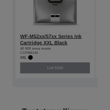
WF-M52xx/57xx Series Ink
WF-
Cartridge XXL Black
Cart
40 000 sivua musta
10 00
C13T966140
C13T9
XXL
XL
Lue lisää