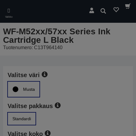
Skip
to
Hae
main
Valikko
content
WF-M52xx/57xx Series Ink
Cartridge L Black
Tuotenumero: C13T964140
Valitse väri
Musta
Valitse pakkaus
Standardi
Valitse koko