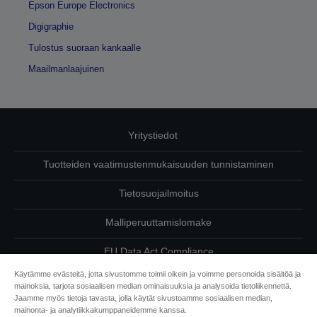
Epson Europe Electronics
Digigraphie
Tulostus suoraan kankaalle
Maailmanlaajuinen
Yritystiedot
Tuotteiden vaatimustenmukaisuuden tunnistaminen
Tietosuojailmoitus
Malliperuuttamislomake
EU Data Act Compliance
Käytämme evästeitä, jotta sivustomme toimii oikein ja voimme personoida sisältöä ja
Ota meihin yhteyttä omista tiedoistasi
mainoksia, tarjota sosiaalisen median ominaisuuksia ja analysoida tietoliikennettä.
Jaamme myös tietoja tavasta, jolla käytät sivustoamme sosiaalisen median,
Tietoa evästeistä
mainonta- ja analytiikkakumppaneidemme kanssa.