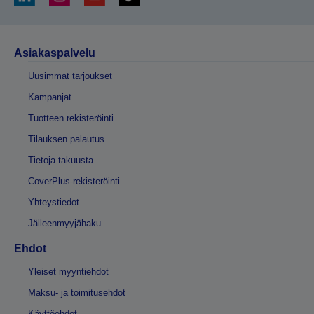
Asiakaspalvelu
Uusimmat tarjoukset
Kampanjat
Tuotteen rekisteröinti
Tilauksen palautus
Tietoja takuusta
CoverPlus-rekisteröinti
Yhteystiedot
Jälleenmyyjähaku
Ehdot
Yleiset myyntiehdot
Maksu- ja toimitusehdot
Käyttöehdot