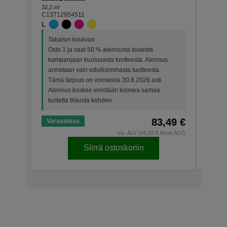
32,2 ml
11,2 ml
C13T12954511
C13T1
L
L
Takaisin kouluun
Taka
Osta 1 ja saat 50 % alennusta toisesta
Osta
kampanjaan kuuluvasta tuotteesta. Alennus
kamp
annetaan vain edullisimmasta tuotteesta.
anne
Tämä tarjous on voimassa 30.8.2026 asti.
Tämä
Alennus koskee enintään kolmea samaa
Alen
tuotetta tilausta kohden.
tuote
83,49 €
Varastossa
Vara
sis. ALV (66,53 € ilman ALV)
Siirrä ostoskoriin