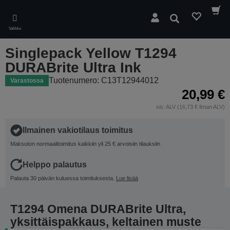
Skip
to
Hae
main
Valikko
content
Singlepack Yellow T1294
DURABrite Ultra Ink
Tuotenumero: C13T12944012
Varastossa
20,99 €
sis. ALV (16,73 € ilman ALV)
Ilmainen vakiotilaus toimitus
Maksuton normaalitoimitus kaikkiin yli 25 € arvoisiin tilauksiin
Helppo palautus
Palauta 30 päivän kuluessa toimituksesta.
Lue lisää
T1294 Omena DURABrite Ultra,
yksittäispakkaus, keltainen muste