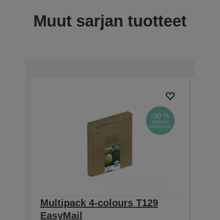
Muut sarjan tuotteet
Multipack 4-colours T129
Sin
EasyMail
DURA