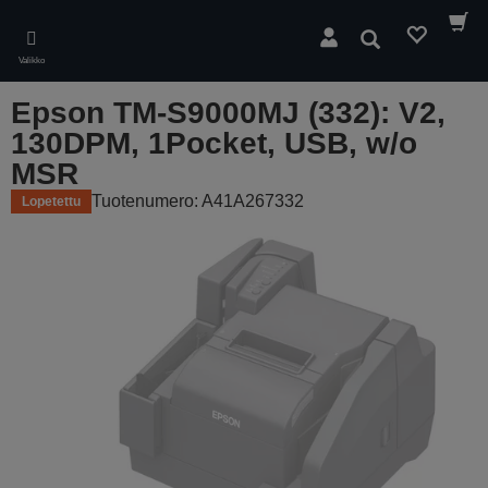
Skip
to
Hae
main
Valikko
content
Epson TM-S9000MJ (332): V2,
130DPM, 1Pocket, USB, w/o
MSR
Tuotenumero: A41A267332
Lopetettu