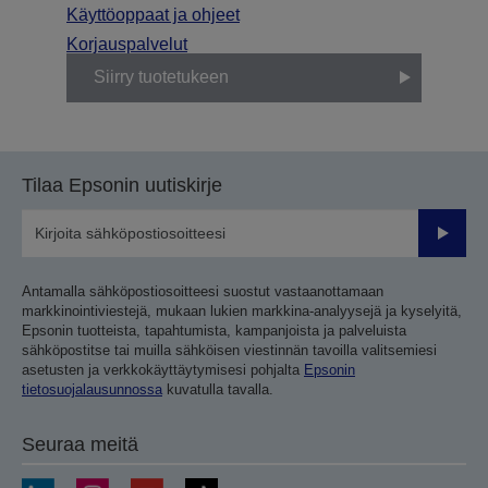
Käyttöoppaat ja ohjeet
Korjauspalvelut
Siirry tuotetukeen
Tilaa Epsonin uutiskirje
Lähetä
Antamalla sähköpostiosoitteesi suostut vastaanottamaan
markkinointiviestejä, mukaan lukien markkina-analyysejä ja kyselyitä,
Epsonin tuotteista, tapahtumista, kampanjoista ja palveluista
sähköpostitse tai muilla sähköisen viestinnän tavoilla valitsemiesi
asetusten ja verkkokäyttäytymisesi pohjalta
Epsonin
tietosuojalausunnossa
kuvatulla tavalla.
Seuraa meitä