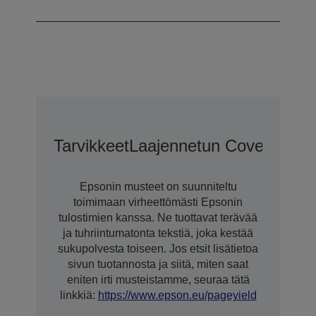
300 x 300 dpi
Tarvikkeet
Laajennetun CoverPlus-T
Epsonin musteet on suunniteltu
toimimaan virheettömästi Epsonin
tulostimien kanssa. Ne tuottavat terävää
ja tuhriintumatonta tekstiä, joka kestää
sukupolvesta toiseen. Jos etsit lisätietoa
sivun tuotannosta ja siitä, miten saat
eniten irti musteistamme, seuraa tätä
linkkiä:
https://www.epson.eu/pageyield