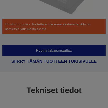
Poistunut tuote - Tuotetta ei ole enää saatavana. Alla on
lisätietoja jatkuvasta tuesta.
Pyydä takaisinsoittoa
SIIRRY TÄMÄN TUOTTEEN TUKISIVULLE
Tekniset tiedot