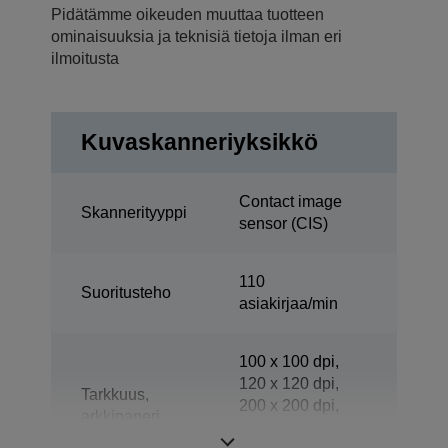
Pidätämme oikeuden muuttaa tuotteen
ominaisuuksia ja teknisiä tietoja ilman eri
ilmoitusta
Kuvaskanneriyksikkö
Contact image
Skannerityyppi
sensor (CIS)
110
Suoritusteho
asiakirjaa/min
100 x 100 dpi,
120 x 120 dpi,
Tarkkuus,
200 x 200 dpi,
arkkipaperi
240 x 240 dpi,