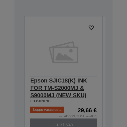
Epson SJIC18(K) INK
Epson 
FOR TM-S2000MJ &
FOR T
S9000MJ (NEW SKU)
S9000
C33S020701
C33S0204
29,66 €
Loppu varastosta
sis. ALV (23,63 € ilman ALV)
Lue lisää