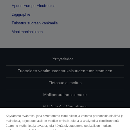
Epson Europe Electronics
Digigraphie
Tulostus suoraan kankaalle
Maailmanlaajuinen
Yritystiedot
Tuotteiden vaatimustenmukaisuuden tunnistaminen
Tietosuojailmoitus
Malliperuuttamislomake
EU Data Act Compliance
Käytämme evästeitä, jotta sivustomme toimii oikein ja voimme personoida sisältöä ja
Ota meihin yhteyttä omista tiedoistasi
mainoksia, tarjota sosiaalisen median ominaisuuksia ja analysoida tietoliikennettä.
Jaamme myös tietoja tavasta, jolla käytät sivustoamme sosiaalisen median,