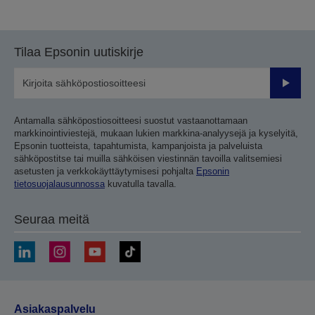
edelliselle
seuraavalle
sivulle
sivulle
Tilaa Epsonin uutiskirje
Lähetä
Antamalla sähköpostiosoitteesi suostut vastaanottamaan
markkinointiviestejä, mukaan lukien markkina-analyysejä ja kyselyitä,
Epsonin tuotteista, tapahtumista, kampanjoista ja palveluista
sähköpostitse tai muilla sähköisen viestinnän tavoilla valitsemiesi
asetusten ja verkkokäyttäytymisesi pohjalta
Epsonin
tietosuojalausunnossa
kuvatulla tavalla.
Seuraa meitä
Asiakaspalvelu