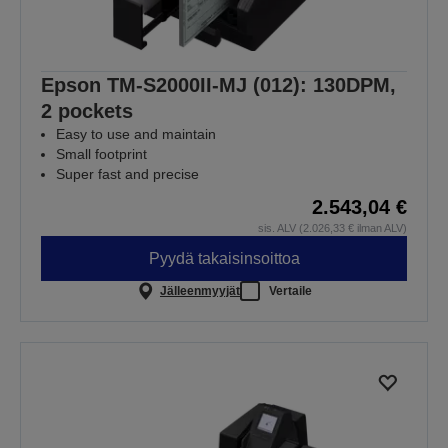
Epson TM-S2000II-MJ (012): 130DPM,
2 pockets
Easy to use and maintain
Small footprint
Super fast and precise
2.543,04 €
sis. ALV (2.026,33 € ilman ALV)
Pyydä takaisinsoittoa
Jälleenmyyjät
Vertaile