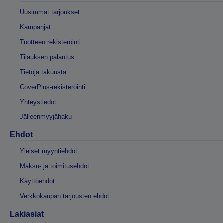
Uusimmat tarjoukset
Kampanjat
Tuotteen rekisteröinti
Tilauksen palautus
Tietoja takuusta
CoverPlus-rekisteröinti
Yhteystiedot
Jälleenmyyjähaku
Ehdot
Yleiset myyntiehdot
Maksu- ja toimitusehdot
Käyttöehdot
Verkkokaupan tarjousten ehdot
Lakiasiat