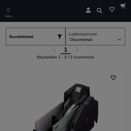
Skip
to
Hae
main
Valikko
content
Lajitteluperuste:
Suodattimet
1
Siirry
Siirry
Näytetään 1 - 2 / 2 tuotteesta
edelliselle
seuraavalle
sivulle
sivulle