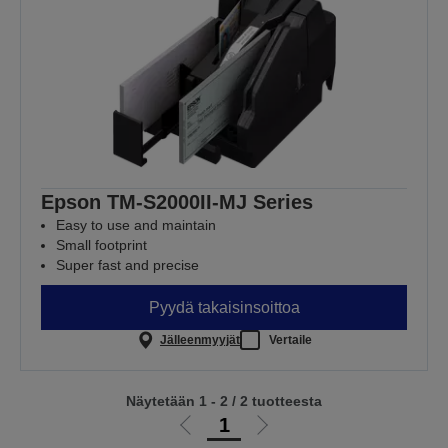
Epson TM-S2000II-MJ Series
Easy to use and maintain
Small footprint
Super fast and precise
Pyydä takaisinsoittoa
Jälleenmyyjät
Vertaile
Näytetään 1 - 2 / 2 tuotteesta
1
Siirry
Siirry