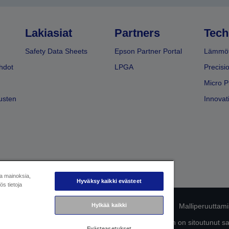
Lakiasiat
Partners
Tech
Safety Data Sheets
Epson Partner Portal
Lämmöt
hdot
LPGA
Precisi
Micro P
usten
Innovati
ja mainoksia,
Hyväksy kaikki evästeet
s tietoja
Hylkää kaikki
mukaisuuden tunnistaminen
Tietosuojailmoitus
Malliperuuttam
ttä omista tiedoistasi
Tietoa evästeistä
Epson on sitoutunut s
Evästeasetukset