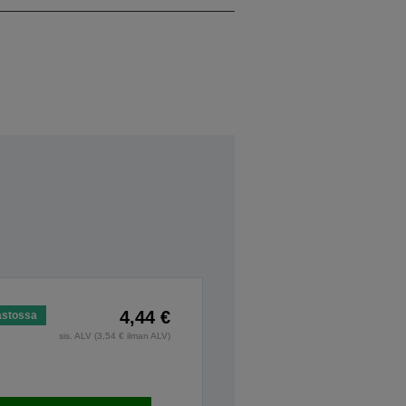
4,44 €
astossa
sis. ALV (3,54 € ilman ALV)