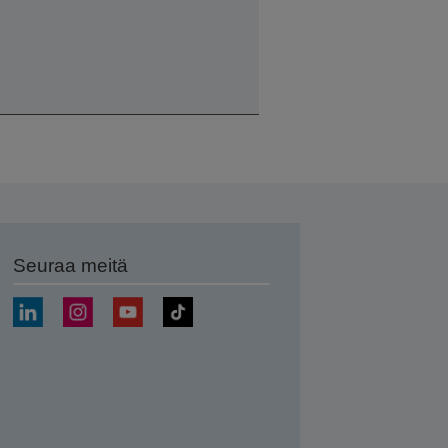
Seuraa meitä
ä