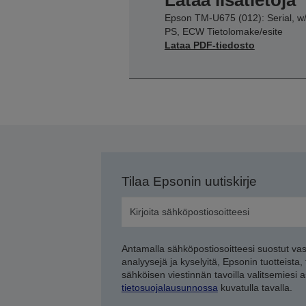
Lataa lisätietoja
Epson TM-U675 (012): Serial, w
PS, ECW Tietolomake/esite
Lataa PDF-tiedosto
Tilaa Epsonin uutiskirje
Antamalla sähköpostiosoitteesi suostut va
analyysejä ja kyselyitä, Epsonin tuotteista,
sähköisen viestinnän tavoilla valitsemiesi 
tietosuojalausunnossa
kuvatulla tavalla.