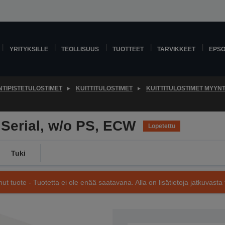
YRITYKSILLE
TEOLLISUUS
TUOTTEET
TARVIKKEET
EPS
TIPISTETULOSTIMET
KUITTITULOSTIMET
KUITTITULOSTIMET MYYNTI
Serial, w/o PS, ECW
Lopetettu
Tuki
nut tuote - Tuotetta ei ole enää saatavana. Alla on lisätietoja jatkuvasta 