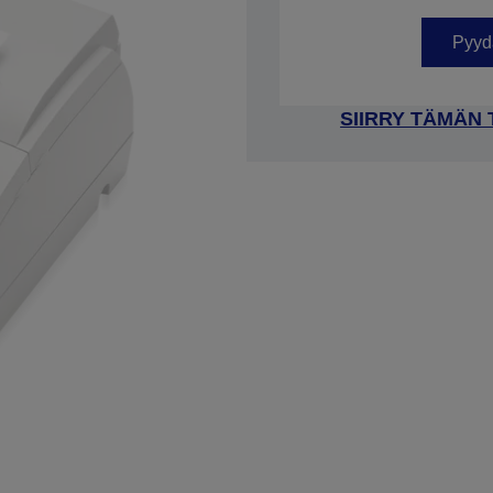
Tuotenumero: C31C283012
Pyydä
SIIRRY TÄMÄN