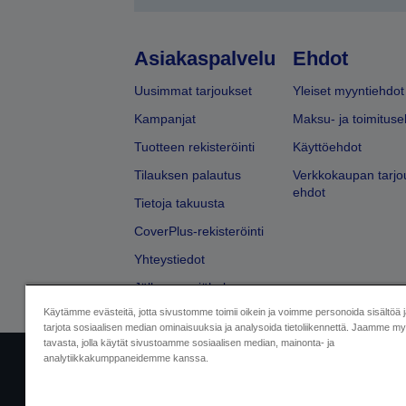
Asiakaspalvelu
Ehdot
Uusimmat tarjoukset
Yleiset myyntiehdot
Kampanjat
Maksu- ja toimituse
Tuotteen rekisteröinti
Käyttöehdot
Tilauksen palautus
Verkkokaupan tarjo
ehdot
Tietoja takuusta
CoverPlus-rekisteröinti
Yhteystiedot
Jälleenmyyjähaku
Käytämme evästeitä, jotta sivustomme toimii oikein ja voimme personoida sisältöä 
tarjota sosiaalisen median ominaisuuksia ja analysoida tietoliikennettä. Jaamme myö
tavasta, jolla käytät sivustoamme sosiaalisen median, mainonta- ja
analytiikkakumppaneidemme kanssa.
Yritystiedot
Tuotteiden vaatimusten
Ota meihin yhtey