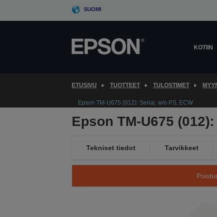
Skip
SUOMI
to
main
content
KOTIIN
ETUSIVU
TUOTTEET
TULOSTIMET
MYYN
Epson TM-U675 (012): Serial, w/o PS, ECW
Epson TM-U675 (012): 
Tekniset tiedot
Tarvikkeet
Poistu