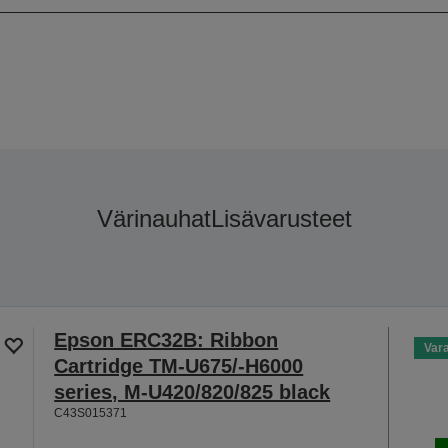
Värinauhat
Lisävarusteet
Epson ERC32B: Ribbon
Var
Cartridge TM-U675/-H6000
series, M-U420/820/825 black
C43S015371