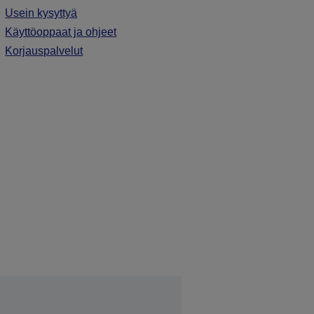
Usein kysyttyä
Käyttöoppaat ja ohjeet
Korjauspalvelut