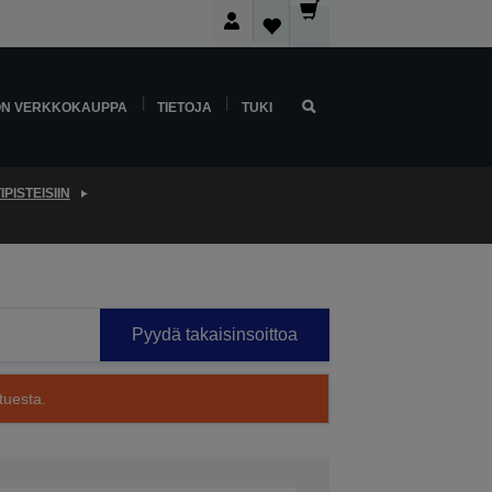
ON VERKKOKAUPPA
TIETOJA
TUKI
PISTEISIIN
Pyydä takaisinsoittoa
tuesta.