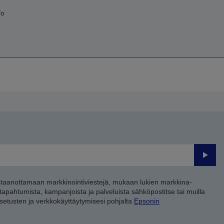
/o
Lähet
staanottamaan markkinointiviestejä, mukaan lukien markkina-
 tapahtumista, kampanjoista ja palveluista sähköpostitse tai muilla
asetusten ja verkkokäyttäytymisesi pohjalta
Epsonin