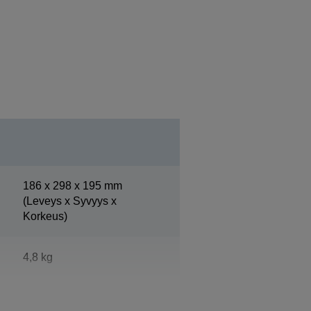
186‎ x 298 x 195 mm
(Leveys x Syvyys x
Korkeus)
4,8 kg
Epson Cool White