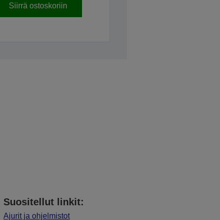
Siirrä ostoskoriin
Suositellut linkit:
Ajurit ja ohjelmistot