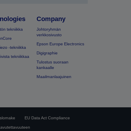
nologies
Company
ön tekniikka
Johtoryhmän
verkkosivusto
onCore
Epson Europe Electronics
iezo -tekniikka
Digigraphie
ivista tekniikkaa
Tulostus suoraan
kankaalle
Maailmanlaajuinen
islomake
EU Data Act Compliance
aavutettavuuteen