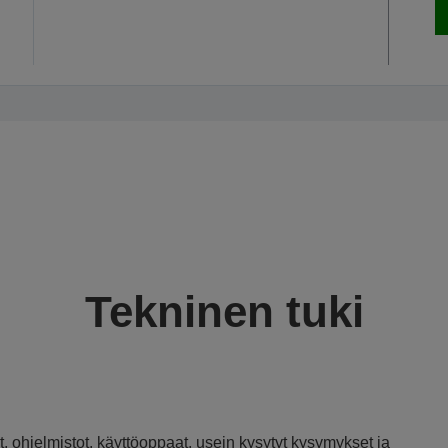
Tekninen tuki
, ohjelmistot, käyttöoppaat, usein kysytyt kysymykset ja