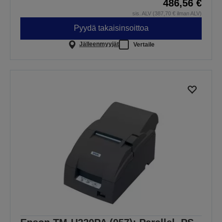
486,56 €
sis. ALV (387,70 € ilman ALV)
Pyydä takaisinsoittoa
Jälleenmyyjät
Vertaile