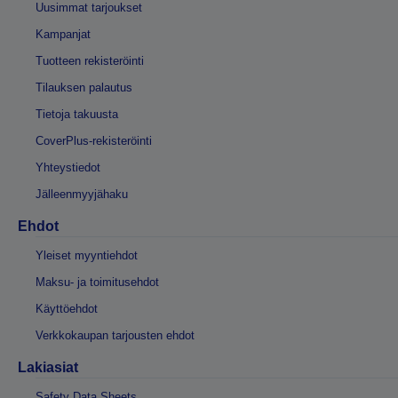
Uusimmat tarjoukset
Kampanjat
Tuotteen rekisteröinti
Tilauksen palautus
Tietoja takuusta
CoverPlus-rekisteröinti
Yhteystiedot
Jälleenmyyjähaku
Ehdot
Yleiset myyntiehdot
Maksu- ja toimitusehdot
Käyttöehdot
Verkkokaupan tarjousten ehdot
Lakiasiat
Safety Data Sheets