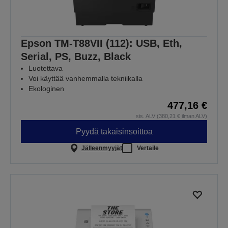
Epson TM-T88VII (112): USB, Eth,
Serial, PS, Buzz, Black
Luotettava
Voi käyttää vanhemmalla tekniikalla
Ekologinen
477,16 €
sis. ALV (380,21 € ilman ALV)
Pyydä takaisinsoittoa
Jälleenmyyjät
Vertaile