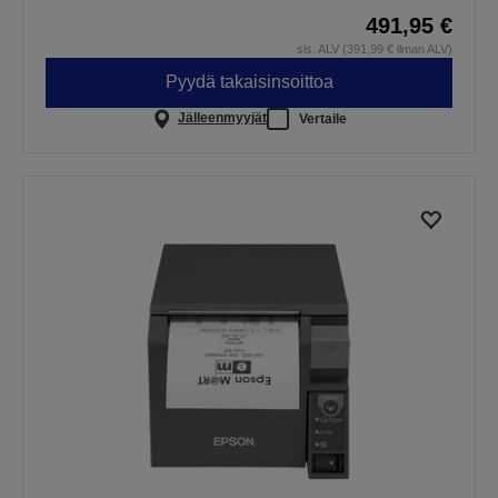
491,95 €
sis. ALV (391,99 € ilman ALV)
Pyydä takaisinsoittoa
Jälleenmyyjät
Vertaile