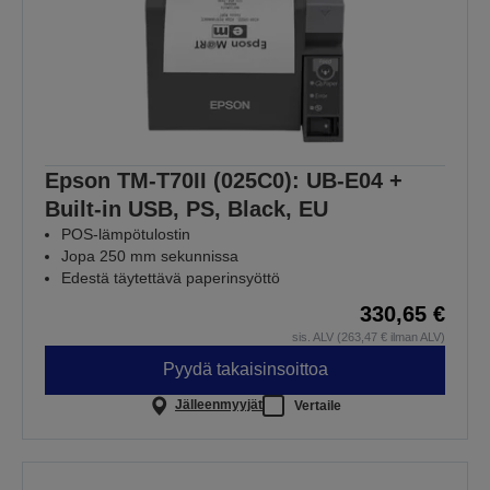
Epson TM-T70II (025C0): UB-E04 +
Built-in USB, PS, Black, EU
POS-lämpötulostin
Jopa 250 mm sekunnissa
Edestä täytettävä paperinsyöttö
330,65 €
sis. ALV (263,47 € ilman ALV)
Pyydä takaisinsoittoa
Jälleenmyyjät
Vertaile