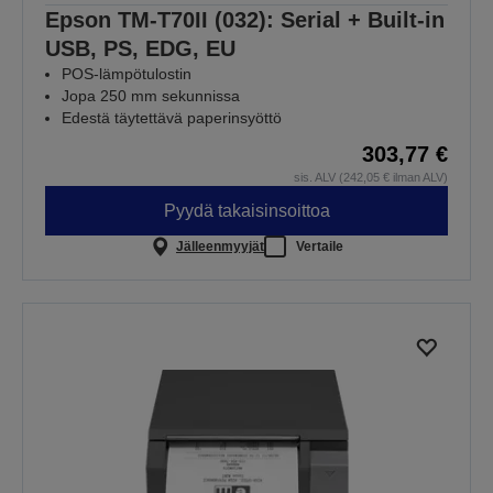
Epson TM-T70II (032): Serial + Built-in
USB, PS, EDG, EU
POS-lämpötulostin
Jopa 250 mm sekunnissa
Edestä täytettävä paperinsyöttö
303,77 €
sis. ALV (242,05 € ilman ALV)
Pyydä takaisinsoittoa
Jälleenmyyjät
Vertaile