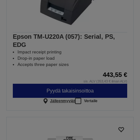
Epson TM-U220A (057): Serial, PS,
EDG
Impact receipt printing
Drop-in paper load
Accepts three paper sizes
443,55 €
sis. ALV (353,43 € ilman ALV)
Pyydä takaisinsoittoa
Jälleenmyyjät
Vertaile