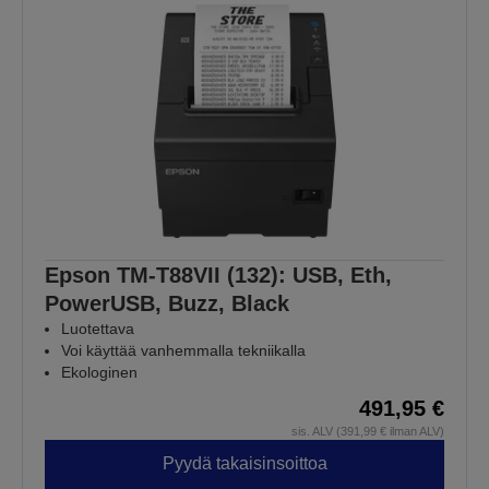
Epson TM-T88VII (132): USB, Eth,
PowerUSB, Buzz, Black
Luotettava
Voi käyttää vanhemmalla tekniikalla
Ekologinen
491,95 €
sis. ALV (391,99 € ilman ALV)
Pyydä takaisinsoittoa