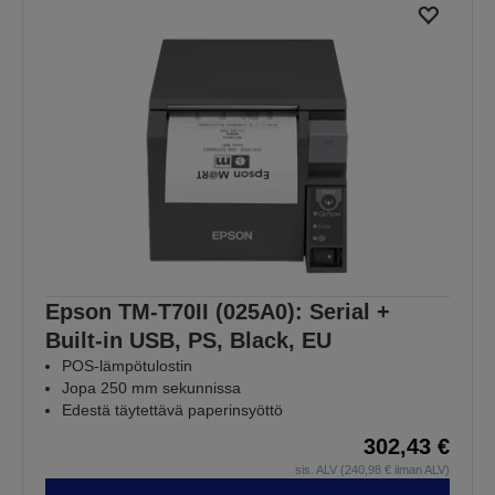
Epson TM-T70II (025A0): Serial +
Built-in USB, PS, Black, EU
POS-lämpötulostin
Jopa 250 mm sekunnissa
Edestä täytettävä paperinsyöttö
302,43 €
sis. ALV (240,98 € ilman ALV)