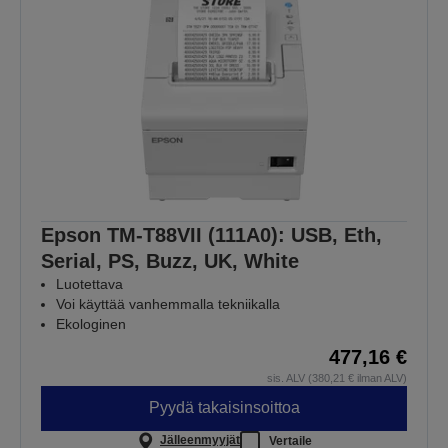
Epson TM-T88VII (111A0): USB, Eth,
Serial, PS, Buzz, UK, White
Luotettava
Voi käyttää vanhemmalla tekniikalla
Ekologinen
477,16 €
sis. ALV (380,21 € ilman ALV)
Pyydä takaisinsoittoa
Jälleenmyyjät
Vertaile