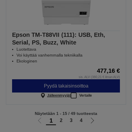
Epson TM-T88VII (111): USB, Eth,
Serial, PS, Buzz, White
Luotettava
Voi käyttää vanhemmalla tekniikalla
Ekologinen
477,16 €
sis. ALV (380,21 € ilman ALV)
Pyydä takaisinsoittoa
Jälleenmyyjät
Vertaile
Näytetään 1 - 15 / 49 tuotteesta
1
2
3
4
Siirry
Siirry
edelliselle
seuraavalle