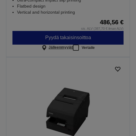
Flatbed design
Vertical and horizontal printing
486,56 €
sis. ALV (387,70 € ilman ALV)
Pyydä takaisinsoittoa
Jälleenmyyjät
Vertaile