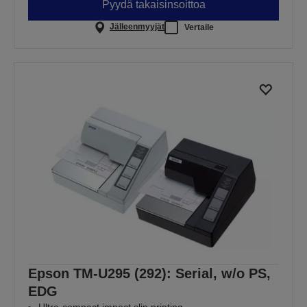
Pyydä takaisinsoittoa
Jälleenmyyjät
Vertaile
Epson TM-U295 (292): Serial, w/o PS,
EDG
Ultra-compact impact slip printing