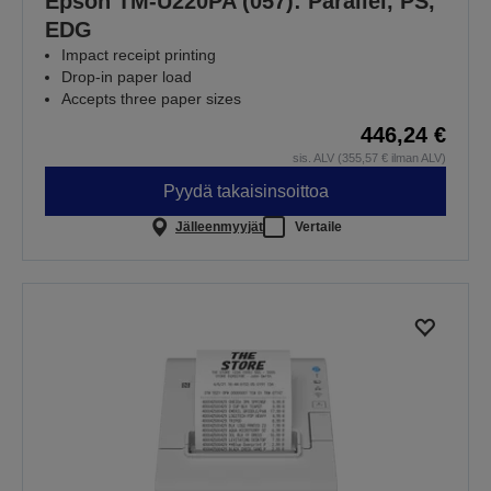
Epson TM-U220PA (057): Parallel, PS,
EDG
Impact receipt printing
Drop-in paper load
Accepts three paper sizes
446,24 €
sis. ALV (355,57 € ilman ALV)
Pyydä takaisinsoittoa
Jälleenmyyjät
Vertaile