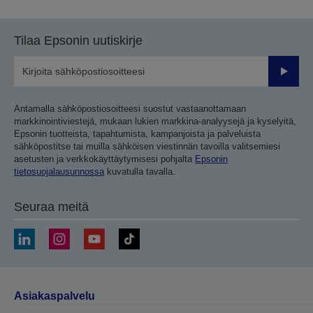
sivulle
sivulle
Tilaa Epsonin uutiskirje
Lähetä
Antamalla sähköpostiosoitteesi suostut vastaanottamaan
markkinointiviestejä, mukaan lukien markkina-analyysejä ja kyselyitä,
Epsonin tuotteista, tapahtumista, kampanjoista ja palveluista
sähköpostitse tai muilla sähköisen viestinnän tavoilla valitsemiesi
asetusten ja verkkokäyttäytymisesi pohjalta
Epsonin
tietosuojalausunnossa
kuvatulla tavalla.
Seuraa meitä
Asiakaspalvelu